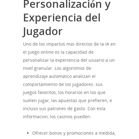
Personalización y
Experiencia del
Jugador
Uno de los impactos más directos de la IA en
el juego online es la capacidad de
personalizar la experiencia del usuario a un
nivel granular. Los algoritmos de
aprendizaje automático analizan el
comportamiento de los jugadores: sus
juegos favoritos, los horarios en los que
suelen jugar, las apuestas que prefieren, e
incluso sus patrones de gasto. Con esta
información, los casinos pueden:
Ofrecer bonos y promociones a medida,