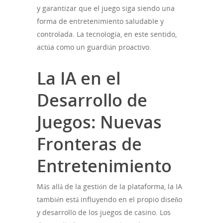
y garantizar que el juego siga siendo una
forma de entretenimiento saludable y
controlada. La tecnología, en este sentido,
actúa como un guardián proactivo.
La IA en el
Desarrollo de
Juegos: Nuevas
Fronteras de
Entretenimiento
Más allá de la gestión de la plataforma, la IA
también está influyendo en el propio diseño
y desarrollo de los juegos de casino. Los