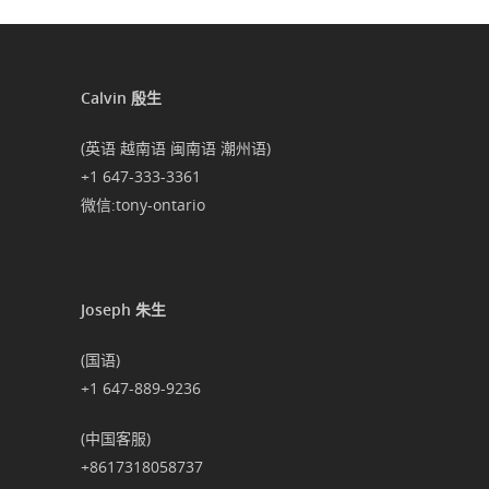
Calvin 殷生
(英语 越南语 闽南语 潮州语)
+1 647-333-3361
微信:tony-ontario
Joseph 朱生
(国语)
+1 647-889-9236
(中国客服)
+8617318058737