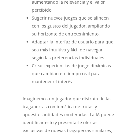
aumentando la relevancia y el valor
percibido.
Sugerir nuevos juegos que se alineen
con los gustos del jugador, ampliando
su horizonte de entretenimiento.
Adaptar la interfaz de usuario para que
sea más intuitiva y fácil de navegar
según las preferencias individuales.
Crear experiencias de juego dinámicas
que cambian en tiempo real para
mantener el interés.
Imaginemos un jugador que disfruta de las
tragaperras con temática de frutas y
apuesta cantidades moderadas. La IA puede
identificar esto y presentarle ofertas
exclusivas de nuevas tragaperras similares,