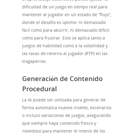
dificultad de un juego en tiempo real para
mantener al jugador en un estado de “flujo”,
donde el desafío es óptimo: ni demasiado
fácil como para aburrir, ni demasiado difícil
como para frustrar. Esto se aplica tanto a
juegos de habilidad como a la volatilidad y
las tasas de retorno al jugador (RTP) en las
tragaperras.
Generación de Contenido
Procedural
La IA puede ser utilizada para generar de
forma automática nuevos niveles, escenarios
o incluso variaciones de juegos, asegurando
que siempre haya contenido fresco y
novedoso para mantener el interés de los