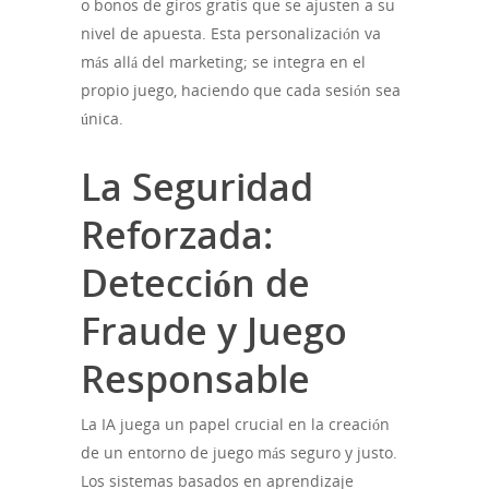
o bonos de giros gratis que se ajusten a su
nivel de apuesta. Esta personalización va
más allá del marketing; se integra en el
propio juego, haciendo que cada sesión sea
única.
La Seguridad
Reforzada:
Detección de
Fraude y Juego
Responsable
La IA juega un papel crucial en la creación
de un entorno de juego más seguro y justo.
Los sistemas basados en aprendizaje