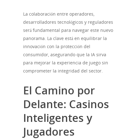
La colaboración entre operadores,
desarrolladores tecnológicos y reguladores
será fundamental para navegar este nuevo
panorama. La clave está en equilibrar la
innovación con la protección del
consumidor, asegurando que la IA sirva
para mejorar la experiencia de juego sin
comprometer la integridad del sector.
El Camino por
Delante: Casinos
Inteligentes y
Jugadores