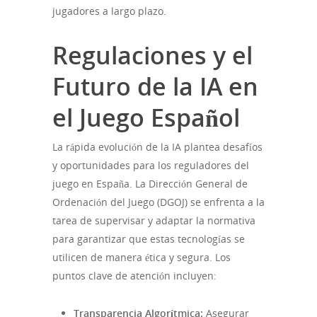
jugadores a largo plazo.
Regulaciones y el
Futuro de la IA en
el Juego Español
La rápida evolución de la IA plantea desafíos
y oportunidades para los reguladores del
juego en España. La Dirección General de
Ordenación del Juego (DGOJ) se enfrenta a la
tarea de supervisar y adaptar la normativa
para garantizar que estas tecnologías se
utilicen de manera ética y segura. Los
puntos clave de atención incluyen:
Transparencia Algorítmica:
Asegurar