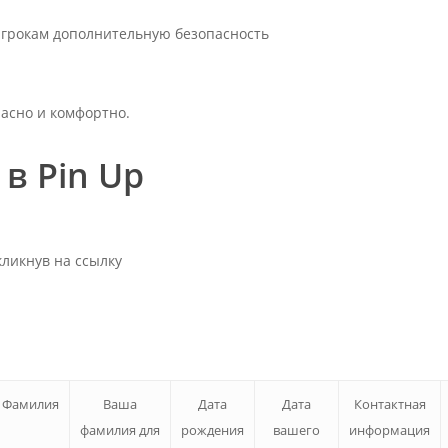
игрокам дополнительную безопасность
пасно и комфортно.
в Pin Up
кликнув на ссылку
Фамилия
Ваша
Дата
Дата
Контактная
фамилия для
рождения
вашего
информация