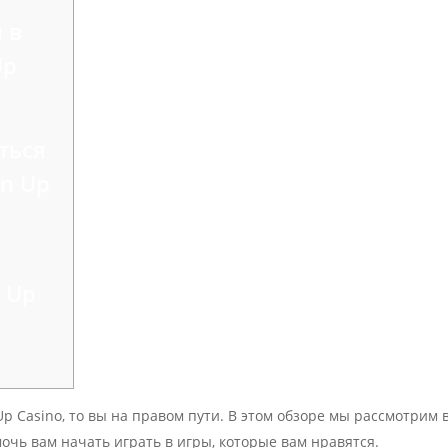
 в
Up
ться
in Up
 Up
p Casino, то вы на правом пути. В этом обзоре мы рассмотрим 
очь вам начать играть в игры, которые вам нравятся.