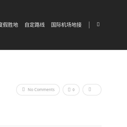
度假胜地
自定路线
国际机场地接
No Comments
0