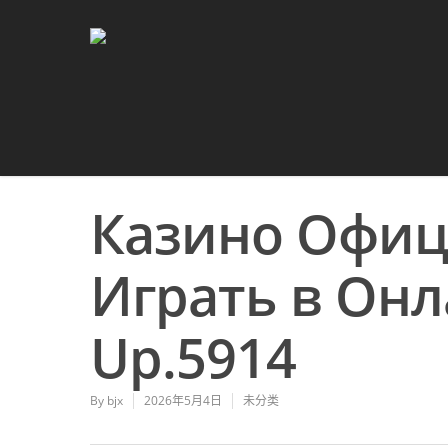
Казино Офиц
Играть в Онл
Up.5914
By
bjx
2026年5月4日
未分类