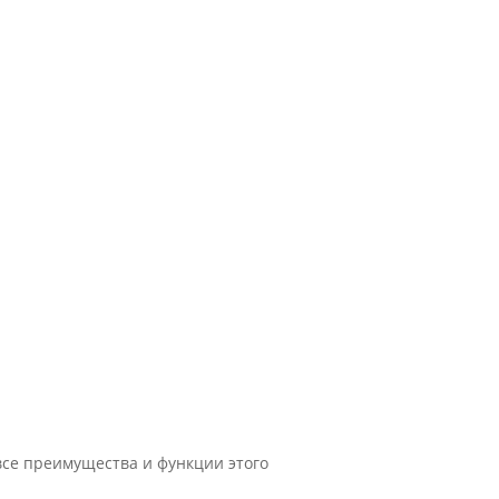
все преимущества и функции этого