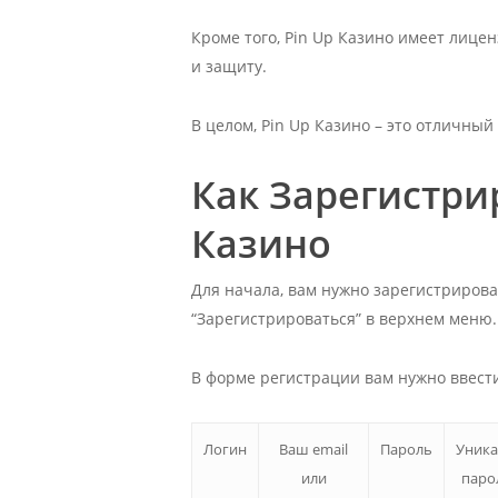
Кроме того, Pin Up Казино имеет лиц
и защиту.
В целом, Pin Up Казино – это отличный
Как Зарегистри
Казино
Для начала, вам нужно зарегистрирова
“Зарегистрироваться” в верхнем меню.
В форме регистрации вам нужно ввест
Логин
Ваш email
Пароль
Уник
или
паро