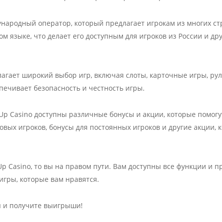
народный оператор, который предлагает игрокам из многих ст
ом языке, что делает его доступным для игроков из России и дру
агает широкий выбор игр, включая слоты, карточные игры, руле
печивает безопасность и честность игры.
 Up Casino доступны различные бонусы и акции, которые помогу
вых игроков, бонусы для постоянных игроков и другие акции, 
p Casino, то вы на правом пути. Вам доступны все функции и 
игры, которые вам нравятся.
ня и получите выигрыши!