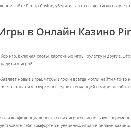
ном сайте Pin Up Casino, убедитесь, что вы достигли возраста 
гры в Онлайн Казино Pi
ор игр, включая слоты, карточные игры, рулетку и другие. Это
сладиться игрой.
обавляет новые игры, чтобы игроки всегда могли найти что-то 
хочет оставаться в курсе последних тенденций в мире онлайн-к
сть и конфиденциальность своих игроков, используя современ
увствовать себя комфортно и уверенно, играя в онлайн-казино.