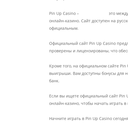
Pin Up Casino –
pin up kz вход
это между
онлайн-казино. Сайт доступен на русск
официальным.
Официальный сайт Pin Up Casino предл
проверены и лицензированы, что обес
Кроме того, на официальном сайте Pin
выигрыши. Вам доступны бонусы для но
банк.
Если вы ищете официальный сайт Pin U
онлайн-казино, чтобы начать играть в 
Начните играть в Pin Up Casino сегод