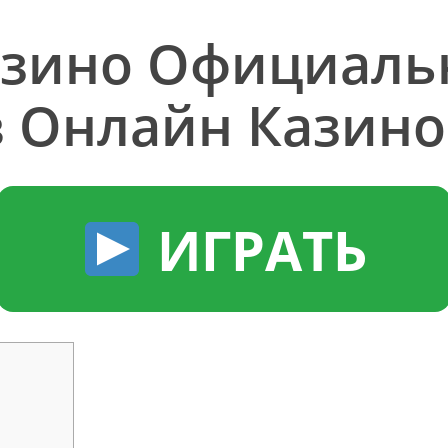
азино Официаль
в Онлайн Казино
ИГРАТЬ