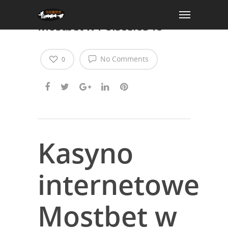
Kasyno internetowe
Mostbet w Polsce.6546
No Comments
0
Kasyno
internetowe
Mostbet w