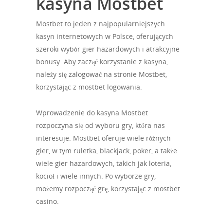
kasyna Mostbet
Mostbet to jeden z najpopularniejszych
kasyn internetowych w Polsce, oferujących
szeroki wybór gier hazardowych i atrakcyjne
bonusy. Aby zacząć korzystanie z kasyna,
należy się zalogować na stronie Mostbet,
korzystając z mostbet logowania.
Wprowadzenie do kasyna Mostbet
rozpoczyna się od wyboru gry, która nas
interesuje. Mostbet oferuje wiele różnych
gier, w tym ruletka, blackjack, poker, a także
wiele gier hazardowych, takich jak loteria,
kocioł i wiele innych. Po wyborze gry,
możemy rozpocząć grę, korzystając z mostbet
casino.