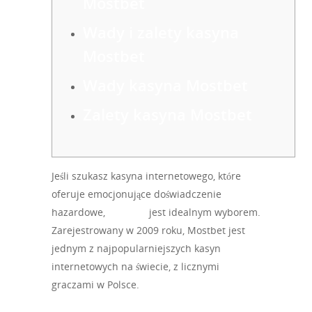
Mostbet
Wady i zalety kasyna
Mostbet
Wady kasyna Mostbet
Zalety kasyna Mostbet
Jeśli szukasz kasyna internetowego, które
oferuje emocjonujące doświadczenie
hazardowe,
mostbet
jest idealnym wyborem.
Zarejestrowany w 2009 roku, Mostbet jest
jednym z najpopularniejszych kasyn
internetowych na świecie, z licznymi
graczami w Polsce.