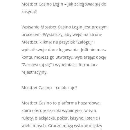
Mostbet Casino Login – jak zalogować się do
kasyna?
Wpisanie Mostbet Casino Login jest prostym
procesem. Wystarczy, aby wejść na stronę
Mostbet, kliknąć na przycisk “Zaloguj” i
wpisać swoje dane logowania. Jeśli nie masz
konta, możesz go utworzyć, wybierając opcję
“Zarejestruj się” i wypełniając formularz
rejestracyjny.
Mostbet Casino – co oferuje?
Mostbet Casino to platforma hazardowa,
która oferuje szeroki wybór gier, w tym
rulety, blackjacka, poker, kasyno, loterie i
wiele innych. Gracze mogą wybrać między