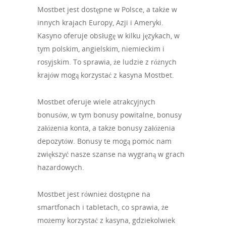
Mostbet jest dostępne w Polsce, a także w
innych krajach Europy, Azji i Ameryki.
Kasyno oferuje obsługę w kilku językach, w
tym polskim, angielskim, niemieckim i
rosyjskim. To sprawia, że ludzie z różnych
krajów mogą korzystać z kasyna Mostbet.
Mostbet oferuje wiele atrakcyjnych
bonusów, w tym bonusy powitalne, bonusy
załóżenia konta, a także bonusy załóżenia
depozytów. Bonusy te mogą pomóc nam
zwiększyć nasze szanse na wygraną w grach
hazardowych.
Mostbet jest również dostępne na
smartfonach i tabletach, co sprawia, że
możemy korzystać z kasyna, gdziekolwiek