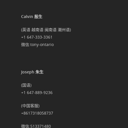
Calvin 殷生
(英语 越南语 闽南语 潮州语)
+1 647-333-3361
微信:tony-ontario
Joseph 朱生
(国语)
+1 647-889-9236
(中国客服)
+8617318058737
微信:513371480