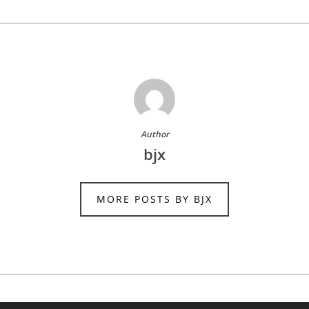
Author
bjx
MORE POSTS BY BJX