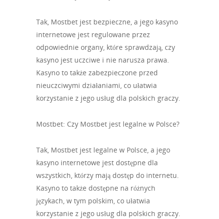
Tak, Mostbet jest bezpieczne, a jego kasyno
internetowe jest regulowane przez
odpowiednie organy, które sprawdzają, czy
kasyno jest uczciwe i nie narusza prawa.
Kasyno to także zabezpieczone przed
nieuczciwymi działaniami, co ułatwia
korzystanie z jego usług dla polskich graczy.
Mostbet: Czy Mostbet jest legalne w Polsce?
Tak, Mostbet jest legalne w Polsce, a jego
kasyno internetowe jest dostępne dla
wszystkich, którzy mają dostęp do internetu.
Kasyno to także dostępne na różnych
językach, w tym polskim, co ułatwia
korzystanie z jego usług dla polskich graczy.