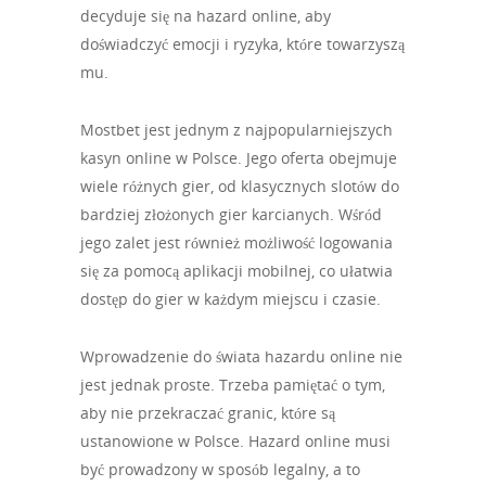
decyduje się na hazard online, aby
doświadczyć emocji i ryzyka, które towarzyszą
mu.
Mostbet jest jednym z najpopularniejszych
kasyn online w Polsce. Jego oferta obejmuje
wiele różnych gier, od klasycznych slotów do
bardziej złożonych gier karcianych. Wśród
jego zalet jest również możliwość logowania
się za pomocą aplikacji mobilnej, co ułatwia
dostęp do gier w każdym miejscu i czasie.
Wprowadzenie do świata hazardu online nie
jest jednak proste. Trzeba pamiętać o tym,
aby nie przekraczać granic, które są
ustanowione w Polsce. Hazard online musi
być prowadzony w sposób legalny, a to