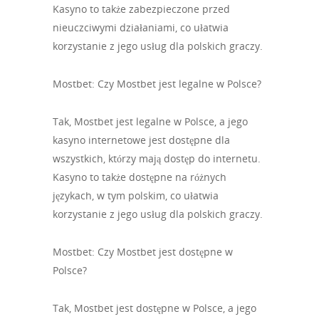
Kasyno to także zabezpieczone przed
nieuczciwymi działaniami, co ułatwia
korzystanie z jego usług dla polskich graczy.
Mostbet: Czy Mostbet jest legalne w Polsce?
Tak, Mostbet jest legalne w Polsce, a jego
kasyno internetowe jest dostępne dla
wszystkich, którzy mają dostęp do internetu.
Kasyno to także dostępne na różnych
językach, w tym polskim, co ułatwia
korzystanie z jego usług dla polskich graczy.
Mostbet: Czy Mostbet jest dostępne w
Polsce?
Tak, Mostbet jest dostępne w Polsce, a jego