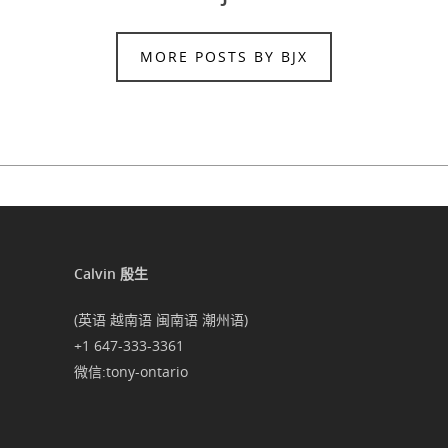
MORE POSTS BY BJX
Calvin 殷生
(英语 越南语 闽南语 潮州语)
+1 647-333-3361
微信:tony-ontario