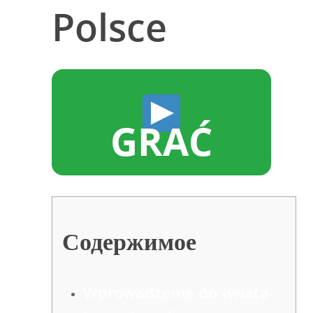
Polsce
GRAĆ
Содержимое
Wprowadzenie do świata