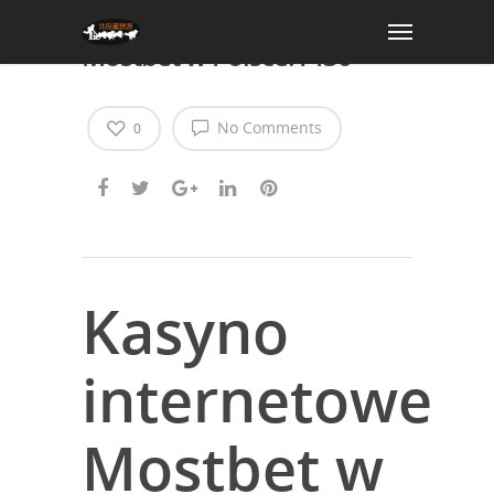
Kasyno internetowe
Mostbet w Polsce.1430
No Comments
0
Kasyno
internetowe
Mostbet w