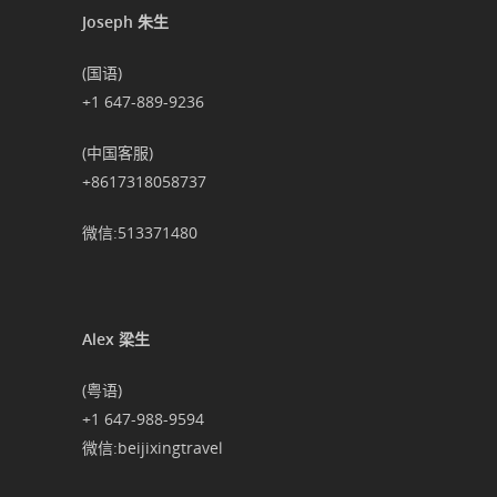
Joseph 朱生
(国语)
+1 647-889-9236
(中国客服)
+8617318058737
微信:513371480
Alex 梁生
(粤语)
+1 647-988-9594
微信:beijixingtravel