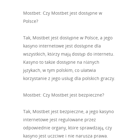
Mostbet: Czy Mostbet jest dostępne w
Polsce?
Tak, Mostbet jest dostępne w Polsce, a jego
kasyno internetowe jest dostępne dla
wszystkich, którzy mają dostęp do internetu.
Kasyno to także dostępne na różnych
językach, w tym polskim, co ułatwia
korzystanie z jego usług dla polskich graczy.
Mostbet: Czy Mostbet jest bezpieczne?
Tak, Mostbet jest bezpieczne, a jego kasyno
internetowe jest regulowane przez
odpowiednie organy, które sprawdzają, czy
kasyno jest uczciwe i nie narusza prawa.