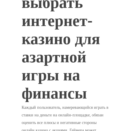
выбрать
интернет-
казино для
азартной
игры на
финансы
Каждый пользователь, намеревающийся играть в
ставки на деньги на онлайн-площадке, обязан
оценить все плюсы и негативные стороны
онлайн казино с акциями. Геймера может