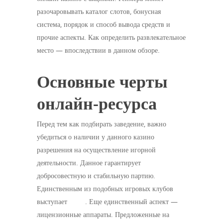
разочаровывать каталог слотов, бонусная
система, порядок и способ вывода средств и
прочие аспекты. Как определить развлекательное
место — впоследствии в данном обзоре.
Основные черты
онлайн-ресурса
Перед тем как подбирать заведение, важно
убедиться о наличии у данного казино
разрешения на осуществление игорной
деятельности. Данное гарантирует
добросовестную и стабильную партию.
Единственным из подобных игровых клубов
выступает
легзо
. Еще единственный аспект —
лицензионные аппараты. Предложенные на