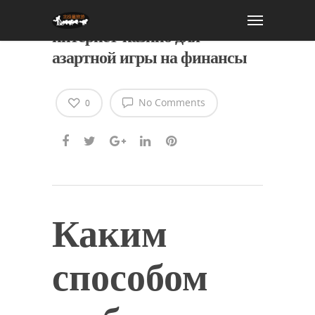
Каким способом выбрать
интернет-казино для
азартной игры на финансы
No Comments
0
Каким
способом