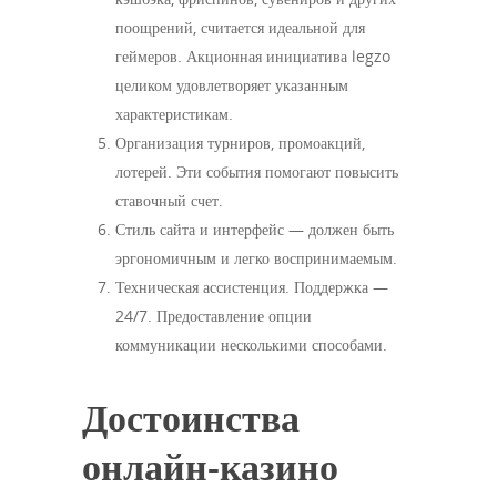
поощрений, считается идеальной для
геймеров. Акционная инициатива legzo
целиком удовлетворяет указанным
характеристикам.
Организация турниров, промоакций,
лотерей. Эти события помогают повысить
ставочный счет.
Стиль сайта и интерфейс — должен быть
эргономичным и легко воспринимаемым.
Техническая ассистенция. Поддержка —
24/7. Предоставление опции
коммуникации несколькими способами.
Достоинства
онлайн-казино