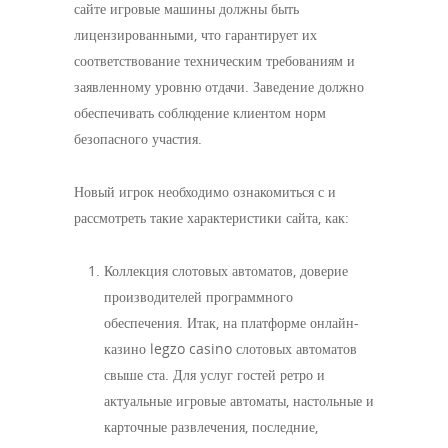
сайте игровые машины должны быть
лицензированными, что гарантирует их
соответствование техническим требованиям и
заявленному уровню отдачи. Заведение должно
обеспечивать соблюдение клиентом норм
безопасного участия.
Новый игрок необходимо ознакомиться с и
рассмотреть такие характеристики сайта, как:
Коллекция слотовых автоматов, доверие
производителей программного
обеспечения. Итак, на платформе онлайн-
казино legzo casino слотовых автоматов
свыше ста. Для услуг гостей ретро и
актуальные игровые автоматы, настольные и
карточные развлечения, последние,