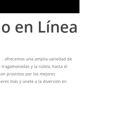
no en Línea
s
, ofrecemos una amplia variedad de
 tragamonedas y la ruleta, hasta el
son provistos por los mejores
peres más y únete a la diversión en