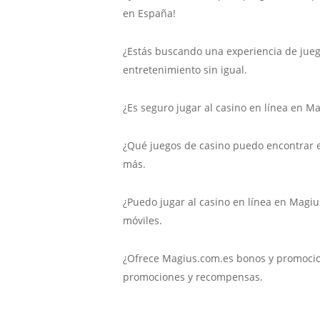
en España!
¿Estás buscando una experiencia de jueg
entretenimiento sin igual.
¿Es seguro jugar al casino en línea en M
¿Qué juegos de casino puedo encontrar e
más.
¿Puedo jugar al casino en línea en Magiu
móviles.
¿Ofrece Magius.com.es bonos y promocion
promociones y recompensas.