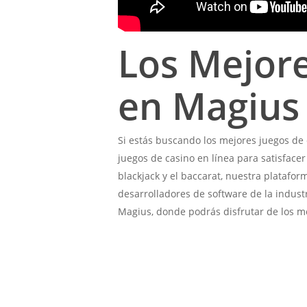
Los Mejore
en Magius
Si estás buscando los mejores juegos de 
juegos de casino en línea para satisface
blackjack y el baccarat, nuestra platafo
desarrolladores de software de la industr
Magius
, donde podrás disfrutar de los m