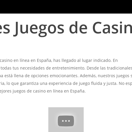
s Juegos de Casi
casino en línea en España, has llegado al lugar indicado. En
Magiu
r todas tus necesidades de entretenimiento. Desde las tradicionales
rma está llena de opciones emocionantes. Además, nuestros juegos 
ia, lo que garantiza una experiencia de juego fluida y justa. No es
ejores juegos de casino en línea en España.