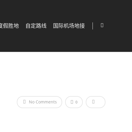
度假胜地
自定路线
国际机场地接
No Comments
0