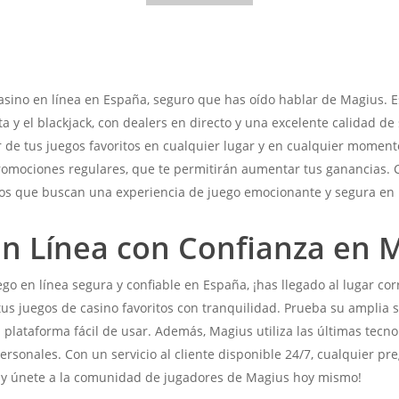
casino en línea en España, seguro que has oído hablar de Magius. 
eta y el blackjack, con dealers en directo y una excelente calidad 
de tus juegos favoritos en cualquier lugar y en cualquier momento
mociones regulares, que te permitirán aumentar tus ganancias. Con 
los que buscan una experiencia de juego emocionante y segura en
en Línea con Confianza en 
go en línea segura y confiable en España, ¡has llegado al lugar cor
s juegos de casino favoritos con tranquilidad. Prueba su amplia s
 plataforma fácil de usar. Además, Magius utiliza las últimas tecno
ersonales. Con un servicio al cliente disponible 24/7, cualquier p
 y únete a la comunidad de jugadores de Magius hoy mismo!