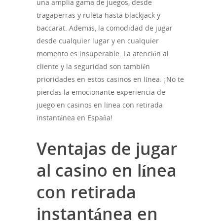
una amplia gama de juegos, desde
tragaperras y ruleta hasta blackjack y
baccarat. Además, la comodidad de jugar
desde cualquier lugar y en cualquier
momento es insuperable. La atención al
cliente y la seguridad son también
prioridades en estos casinos en línea. ¡No te
pierdas la emocionante experiencia de
juego en casinos en línea con retirada
instantánea en España!
Ventajas de jugar
al casino en línea
con retirada
instantánea en