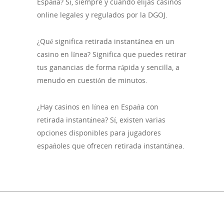
España? Sí, siempre y cuando elijas casinos
online legales y regulados por la DGOJ.
¿Qué significa retirada instantánea en un
casino en línea? Significa que puedes retirar
tus ganancias de forma rápida y sencilla, a
menudo en cuestión de minutos.
¿Hay casinos en línea en España con
retirada instantánea? Sí, existen varias
opciones disponibles para jugadores
españoles que ofrecen retirada instantánea.