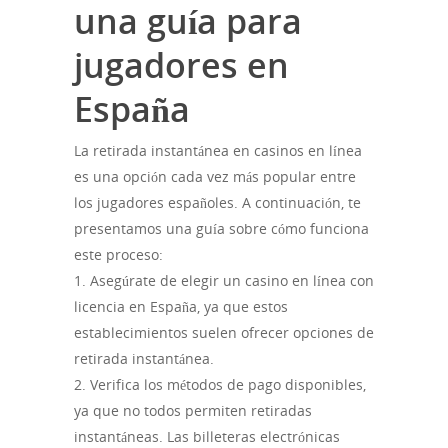
una guía para
jugadores en
España
La retirada instantánea en casinos en línea
es una opción cada vez más popular entre
los jugadores españoles. A continuación, te
presentamos una guía sobre cómo funciona
este proceso:
1. Asegúrate de elegir un casino en línea con
licencia en España, ya que estos
establecimientos suelen ofrecer opciones de
retirada instantánea.
2. Verifica los métodos de pago disponibles,
ya que no todos permiten retiradas
instantáneas. Las billeteras electrónicas