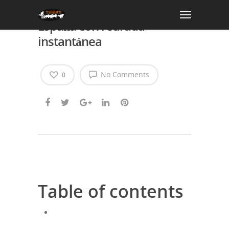
Juega al casino en línea en
España con retirada
instantánea
No Comments
0
Table of contents
Los mejores casinos en línea con
retirada instantánea en España