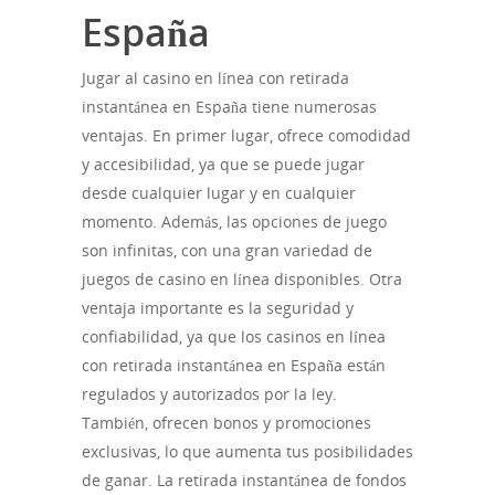
España
Jugar al casino en línea con retirada
instantánea en España tiene numerosas
ventajas. En primer lugar, ofrece comodidad
y accesibilidad, ya que se puede jugar
desde cualquier lugar y en cualquier
momento. Además, las opciones de juego
son infinitas, con una gran variedad de
juegos de casino en línea disponibles. Otra
ventaja importante es la seguridad y
confiabilidad, ya que los casinos en línea
con retirada instantánea en España están
regulados y autorizados por la ley.
También, ofrecen bonos y promociones
exclusivas, lo que aumenta tus posibilidades
de ganar. La retirada instantánea de fondos