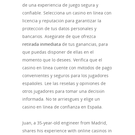
de una experiencia de juego segura y
confiable. Selecciona un casino en línea con
licencia y reputación para garantizar la
protección de tus datos personales y
bancarios. Asegúrate de que ofrezca
retirada inmediata
de tus ganancias, para
que puedas disponer de ellas en el
momento que lo desees. Verifica que el
casino en línea cuente con métodos de pago
convenientes y seguros para los jugadores
españoles. Lee las reseñas y opiniones de
otros jugadores para tomar una decisión
informada. No te arriesgues y elige un
casino en línea de confianza en España.
Juan, a 35-year-old engineer from Madrid,
shares his experience with online casinos in