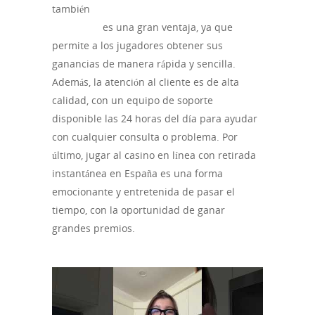
también
casinos con retiradas de dinero
inmediato
es una gran ventaja, ya que
permite a los jugadores obtener sus
ganancias de manera rápida y sencilla.
Además, la atención al cliente es de alta
calidad, con un equipo de soporte
disponible las 24 horas del día para ayudar
con cualquier consulta o problema. Por
último, jugar al casino en línea con retirada
instantánea en España es una forma
emocionante y entretenida de pasar el
tiempo, con la oportunidad de ganar
grandes premios.