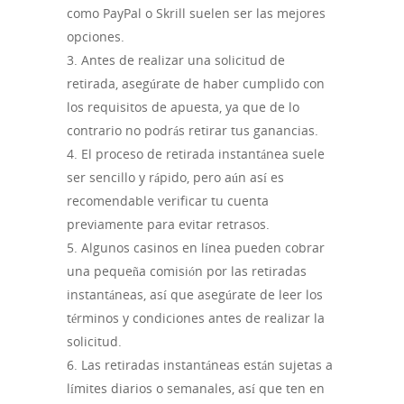
como PayPal o Skrill suelen ser las mejores
opciones.
3. Antes de realizar una solicitud de
retirada, asegúrate de haber cumplido con
los requisitos de apuesta, ya que de lo
contrario no podrás retirar tus ganancias.
4. El proceso de retirada instantánea suele
ser sencillo y rápido, pero aún así es
recomendable verificar tu cuenta
previamente para evitar retrasos.
5. Algunos casinos en línea pueden cobrar
una pequeña comisión por las retiradas
instantáneas, así que asegúrate de leer los
términos y condiciones antes de realizar la
solicitud.
6. Las retiradas instantáneas están sujetas a
límites diarios o semanales, así que ten en