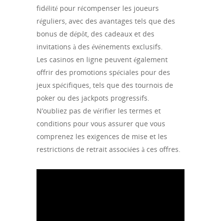
fidélité pour récompenser les joueurs
réguliers, avec des avantages tels que des
bonus de dépôt, des cadeaux et des
invitations à des événements exclusifs.
Les casinos en ligne peuvent également
offrir des promotions spéciales pour des
jeux spécifiques, tels que des tournois de
poker ou des jackpots progressifs.
N’oubliez pas de vérifier les termes et
conditions pour vous assurer que vous
comprenez les exigences de mise et les
restrictions de retrait associées à ces offres.