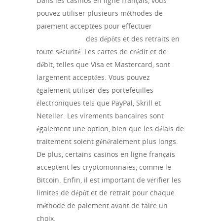
Dans les casinos en ligne français, vous
pouvez utiliser plusieurs méthodes de
paiement acceptées pour effectuer
casino
en ligne fiable
des dépôts et des retraits en
toute sécurité. Les cartes de crédit et de
débit, telles que Visa et Mastercard, sont
largement acceptées. Vous pouvez
également utiliser des portefeuilles
électroniques tels que PayPal, Skrill et
Neteller. Les virements bancaires sont
également une option, bien que les délais de
traitement soient généralement plus longs.
De plus, certains casinos en ligne français
acceptent les cryptomonnaies, comme le
Bitcoin. Enfin, il est important de vérifier les
limites de dépôt et de retrait pour chaque
méthode de paiement avant de faire un
choix.