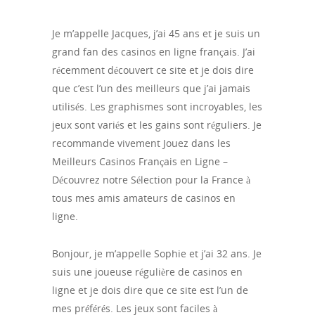
Je m’appelle Jacques, j’ai 45 ans et je suis un
grand fan des casinos en ligne français. J’ai
récemment découvert ce site et je dois dire
que c’est l’un des meilleurs que j’ai jamais
utilisés. Les graphismes sont incroyables, les
jeux sont variés et les gains sont réguliers. Je
recommande vivement Jouez dans les
Meilleurs Casinos Français en Ligne –
Découvrez notre Sélection pour la France à
tous mes amis amateurs de casinos en
ligne.
Bonjour, je m’appelle Sophie et j’ai 32 ans. Je
suis une joueuse régulière de casinos en
ligne et je dois dire que ce site est l’un de
mes préférés. Les jeux sont faciles à