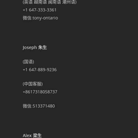
(英语 越南语 闽南语 潮州语)
+1 647-333-3361
微信:tony-ontario
Joseph 朱生
(国语)
+1 647-889-9236
(中国客服)
+8617318058737
微信:513371480
Alex 梁生