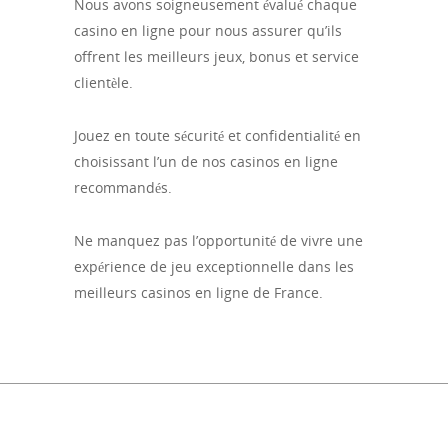
Nous avons soigneusement évalué chaque
casino en ligne pour nous assurer qu’ils
offrent les meilleurs jeux, bonus et service
clientèle.
Jouez en toute sécurité et confidentialité en
choisissant l’un de nos casinos en ligne
recommandés.
Ne manquez pas l’opportunité de vivre une
expérience de jeu exceptionnelle dans les
meilleurs casinos en ligne de France.