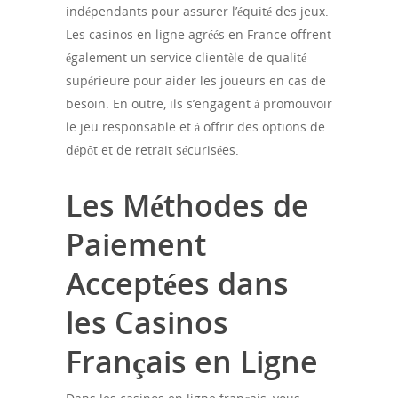
indépendants pour assurer l’équité des jeux.
Les casinos en ligne agréés en France offrent
également un service clientèle de qualité
supérieure pour aider les joueurs en cas de
besoin. En outre, ils s’engagent à promouvoir
le jeu responsable et à offrir des options de
dépôt et de retrait sécurisées.
Les Méthodes de
Paiement
Acceptées dans
les Casinos
Français en Ligne