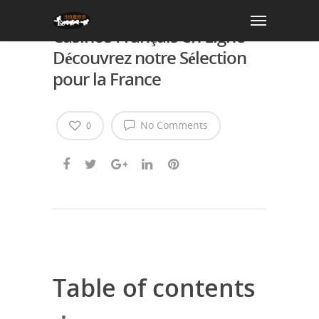
Jouez dans les Meilleurs
Casinos Français en Ligne –
Découvrez notre Sélection
pour la France
No Comments
0
Table of contents
Les Critères à Considerer pour Choisir