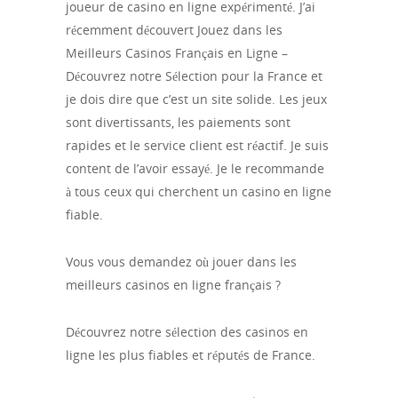
joueur de casino en ligne expérimenté. J’ai
récemment découvert Jouez dans les
Meilleurs Casinos Français en Ligne –
Découvrez notre Sélection pour la France et
je dois dire que c’est un site solide. Les jeux
sont divertissants, les paiements sont
rapides et le service client est réactif. Je suis
content de l’avoir essayé. Je le recommande
à tous ceux qui cherchent un casino en ligne
fiable.
Vous vous demandez où jouer dans les
meilleurs casinos en ligne français ?
Découvrez notre sélection des casinos en
ligne les plus fiables et réputés de France.