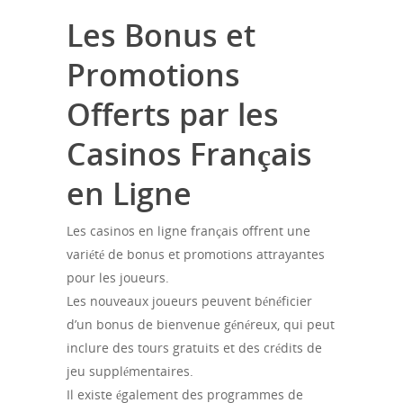
Les Bonus et
Promotions
Offerts par les
Casinos Français
en Ligne
Les casinos en ligne français offrent une
variété de bonus et promotions attrayantes
pour les joueurs.
Les nouveaux joueurs peuvent bénéficier
d’un bonus de bienvenue généreux, qui peut
inclure des tours gratuits et des crédits de
jeu supplémentaires.
Il existe également des programmes de