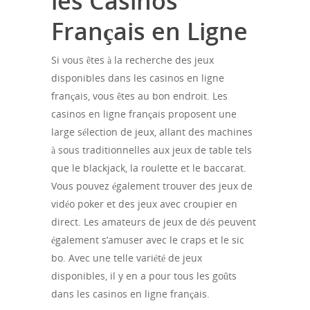
les Casinos
Français en Ligne
Si vous êtes à la recherche des jeux
disponibles dans les casinos en ligne
français, vous êtes au bon endroit. Les
casinos en ligne français proposent une
large sélection de jeux, allant des machines
à sous traditionnelles aux jeux de table tels
que le blackjack, la roulette et le baccarat.
Vous pouvez également trouver des jeux de
vidéo poker et des jeux avec croupier en
direct. Les amateurs de jeux de dés peuvent
également s’amuser avec le craps et le sic
bo. Avec une telle variété de jeux
disponibles, il y en a pour tous les goûts
dans les casinos en ligne français.