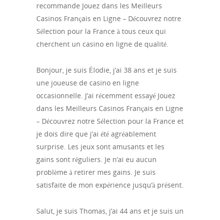
recommande Jouez dans les Meilleurs
Casinos Français en Ligne – Découvrez notre
Sélection pour la France à tous ceux qui
cherchent un casino en ligne de qualité.
Bonjour, je suis Élodie, j’ai 38 ans et je suis
une joueuse de casino en ligne
occasionnelle. J’ai récemment essayé Jouez
dans les Meilleurs Casinos Français en Ligne
– Découvrez notre Sélection pour la France et
je dois dire que j’ai été agréablement
surprise. Les jeux sont amusants et les
gains sont réguliers. Je n’ai eu aucun
problème à retirer mes gains. Je suis
satisfaite de mon expérience jusqu’à présent.
Salut, je suis Thomas, j’ai 44 ans et je suis un