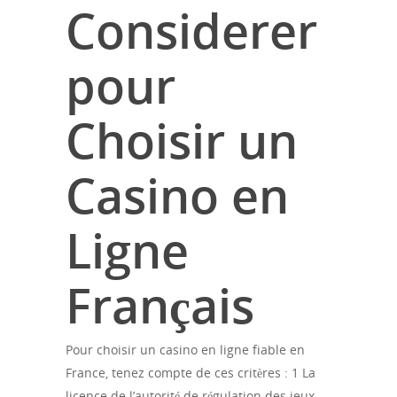
Considerer
pour
Choisir un
Casino en
Ligne
Français
Pour choisir un casino en ligne fiable en
France, tenez compte de ces critères : 1 La
licence de l’autorité de régulation des jeux