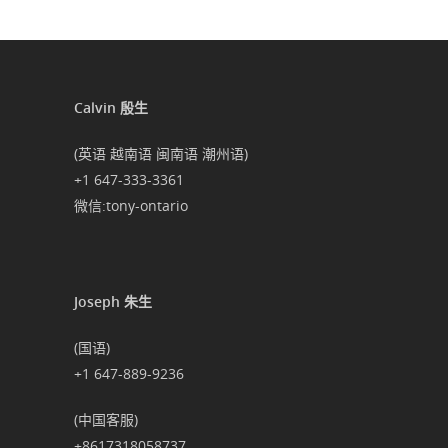
Calvin 殷生
(英语 越南语 闽南语 潮州语)
+1 647-333-3361
微信:tony-ontario
Joseph 朱生
(国语)
+1 647-889-9236
(中国客服)
+8617318058737