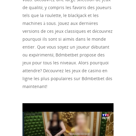
de qualité, y compris les favoris des joueurs
tels que la roulette, le blackjack et les
machines à sous. Jouez aux dernières
versions de ces jeux classiques et découvrez
pourquoi ils sont si aimés dans le monde
entier. Que vous soyez un joueur débutant
ou expérimenté, Bdmbetbet propose des
jeux pour tous les niveaux. Alors pourquoi
attendre? Découvrez les jeux de casino en
ligne les plus populaires sur Bdmbetbet dès
maintenant!