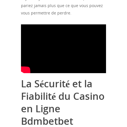
pariez jamais plus que ce que vous pouvez
vous permettre de perdre.
La Sécurité et la
Fiabilité du Casino
en Ligne
Bdmbetbet