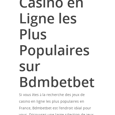
Casino en
Ligne les
Plus
Populaires
sur
Bdmbetbet
Si vous êtes à la recherche des jeux de
casino en ligne les plus populaires en
France, Bdmbetbet est l’endroit idéal pour
vous. Découvrez une large sélection de jeux