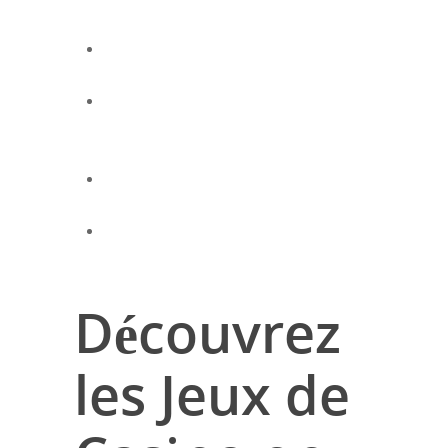
les Plus Populaires sur Bdmbetbet
Comment S’inscrire et Jouer au Casino
en Ligne sur Bdmbetbet
Les Meilleures Stratégies pour Gagner
aux Jeux de Casino en Ligne sur
Bdmbetbet
La Sécurité et la Fiabilité du Casino en
Ligne Bdmbetbet
Les Bonus et Promotions Exclusifs du
Casino en Ligne Bdmbetbet
Découvrez
les Jeux de