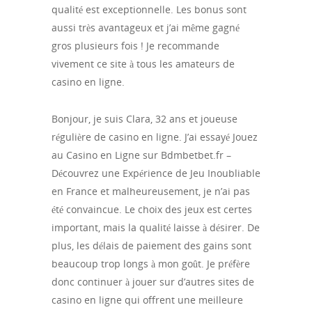
qualité est exceptionnelle. Les bonus sont
aussi très avantageux et j’ai même gagné
gros plusieurs fois ! Je recommande
vivement ce site à tous les amateurs de
casino en ligne.
Bonjour, je suis Clara, 32 ans et joueuse
régulière de casino en ligne. J’ai essayé Jouez
au Casino en Ligne sur Bdmbetbet.fr –
Découvrez une Expérience de Jeu Inoubliable
en France et malheureusement, je n’ai pas
été convaincue. Le choix des jeux est certes
important, mais la qualité laisse à désirer. De
plus, les délais de paiement des gains sont
beaucoup trop longs à mon goût. Je préfère
donc continuer à jouer sur d’autres sites de
casino en ligne qui offrent une meilleure