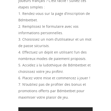
joueurs français ? C’est facile ! Suivez ces
étapes simples :
1. Rendez-vous sur la page d’inscription de
Bdmbetbet.
2. Remplissez le formulaire avec vos
informations personnelles.
3. Choisissez un nom d’utilisateur et un mot
de passe sécurisés.
4. Effectuez un dépôt en utilisant l’un des
nombreux modes de paiement proposés.
5. Accédez à la ludothèque de Bdmbetbet et
choisissez votre jeu préféré.
6. Placez votre mise et commencez à jouer !
7. N’oubliez pas de profiter des bonus et
promotions offerts par Bdmbetbet pour
maximiser votre plaisir de jeu.