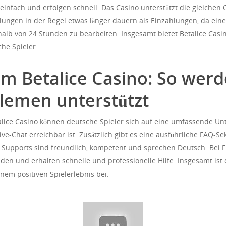
infach und erfolgen schnell. Das Casino unterstützt die gleichen 
ungen in der Regel etwas länger dauern als Einzahlungen, da eine 
halb von 24 Stunden zu bearbeiten. Insgesamt bietet Betalice Cas
he Spieler.
 Betalice Casino: So werde
lemen unterstützt
ice Casino können deutsche Spieler sich auf eine umfassende Unte
ve-Chat erreichbar ist. Zusätzlich gibt es eine ausführliche FAQ-Sek
 Supports sind freundlich, kompetent und sprechen Deutsch. Bei 
nden und erhalten schnelle und professionelle Hilfe. Insgesamt is
nem positiven Spielerlebnis bei.