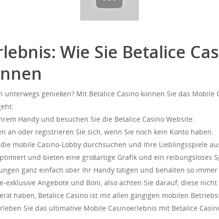
lebnis: Wie Sie Betalice Ca
önnen
ch unterwegs genießen? Mit Betalice Casino können Sie das Mobile 
geht:
 Ihrem Handy und besuchen Sie die Betalice Casino Website.
n an oder registrieren Sie sich, wenn Sie noch kein Konto haben.
ie die mobile Casino-Lobby durchsuchen und Ihre Lieblingsspiele a
 optimiert und bieten eine großartige Grafik und ein reibungsloses S
ngen ganz einfach über Ihr Handy tätigen und behalten so immer 
le-exklusive Angebote und Boni, also achten Sie darauf, diese nicht
Gerät haben, Betalice Casino ist mit allen gängigen mobilen Betrie
rleben Sie das ultimative Mobile Casinoerlebnis mit Betalice Casin