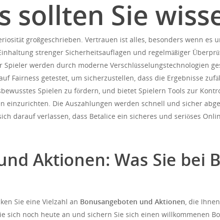
s sollten Sie wiss
riosität großgeschrieben. Vertrauen ist alles, besonders wenn es um
ie Einhaltung strenger Sicherheitsauflagen und regelmäßiger Über
er Spieler werden durch moderne Verschlüsselungstechnologien ges
auf Fairness getestet, um sicherzustellen, dass die Ergebnisse zufä
bewusstes Spielen zu fördern, und bietet Spielern Tools zur Kontroll
en einzurichten. Die Auszahlungen werden schnell und sicher abgew
ch darauf verlassen, dass Betalice ein sicheres und seriöses Online
nd Aktionen: Was Sie bei B
ken Sie eine Vielzahl an
Bonusangeboten und Aktionen
, die Ihne
ie sich noch heute an und sichern Sie sich einen willkommenen Bo