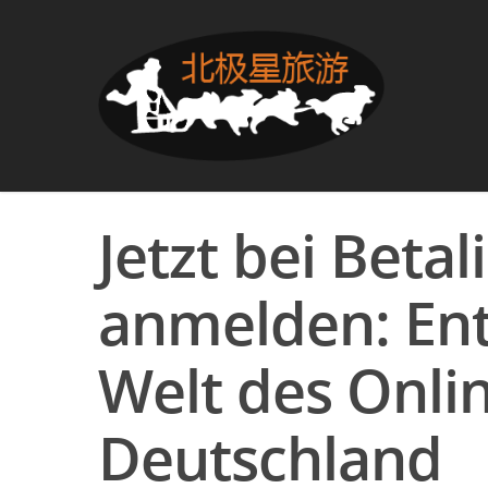
Jetzt bei Betal
anmelden: Ent
Welt des Onlin
Deutschland