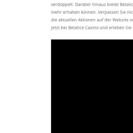
verdoppelt. Darüber hinaus bietet Betal
mehr erhalten können. Verpassen Sie ni
die aktuellen Aktionen auf der Website 
jetzt bei Betalice Casino und erleben Si