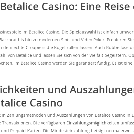
Betalice Casino: Eine Reise
asinospiele im Betalice Casino. Die
Spielauswahl
ist einfach umwer
 Baccarat bis hin zu modernen Slots und Video Poker. Probieren Sie
in dem echte Croupiers die Kugel rollen lassen. Auch Rubbellose u
ahl
von Betalice und lassen Sie sich von der Vielfalt begeistern. O
ten, im Betalice Casino werden Sie garantiert fündig. Es ist eine
ichkeiten und Auszahlungen
talice Casino
 in Zahlungsmethoden und Auszahlungen von Betalice Casino in De
 Transaktionen. Die verfügbaren
Einzahlungsmöglichkeiten
umfass
g und Prepaid-Karten. Die Mindesteinzahlung beträgt normalerweis