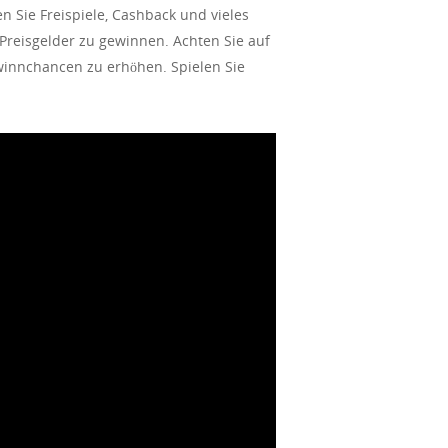
n Sie Freispiele, Cashback und vieles
reisgelder zu gewinnen. Achten Sie auf
winnchancen zu erhöhen. Spielen Sie