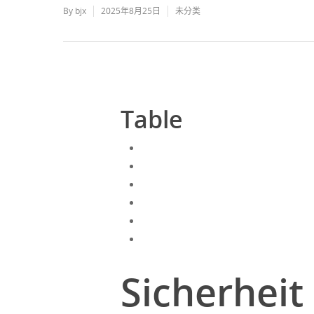
By
bjx
2025年8月25日
未分类
Table
Sicherheit und Seriosität im Betalice
Bonusangebote und Aktionen: Was Si
Spielauswahl im Betalice Casino: Ein
Einzahlungsmöglichkeiten und Ausza
Kundensupport im Betalice Casino: 
Mobiles Casinoerlebnis: Wie Sie Bet
Sicherheit