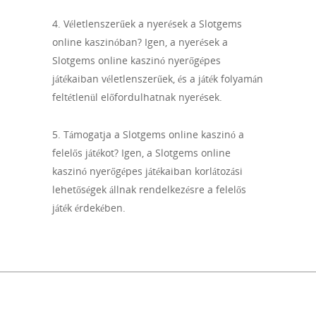
4. Véletlenszerűek a nyerések a Slotgems
online kaszinóban? Igen, a nyerések a
Slotgems online kaszinó nyerőgépes
játékaiban véletlenszerűek, és a játék folyamán
feltétlenül előfordulhatnak nyerések.
5. Támogatja a Slotgems online kaszinó a
felelős játékot? Igen, a Slotgems online
kaszinó nyerőgépes játékaiban korlátozási
lehetőségek állnak rendelkezésre a felelős
játék érdekében.