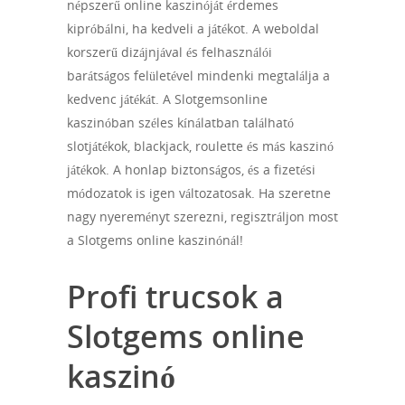
népszerű online kaszinóját érdemes
kipróbálni, ha kedveli a játékot. A weboldal
korszerű dizájnjával és felhasználói
barátságos felületével mindenki megtalálja a
kedvenc játékát. A Slotgemsonline
kaszinóban széles kínálatban található
slotjátékok, blackjack, roulette és más kaszinó
játékok. A honlap biztonságos, és a fizetési
módozatok is igen változatosak. Ha szeretne
nagy nyereményt szerezni, regisztráljon most
a Slotgems online kaszinónál!
Profi trucsok a
Slotgems online
kaszinó