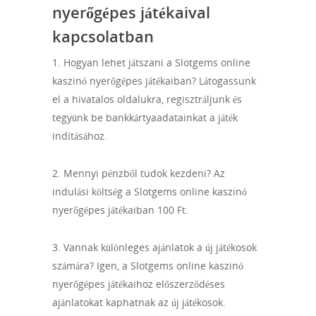
nyerőgépes játékaival
kapcsolatban
1. Hogyan lehet játszani a Slotgems online
kaszinó nyerőgépes játékaiban? Látogassunk
el a hivatalos oldalukra, regisztráljunk és
tegyünk be bankkártyaadatainkat a játék
indításához.
2. Mennyi pénzből tudok kezdeni? Az
indulási költség a Slotgems online kaszinó
nyerőgépes játékaiban 100 Ft.
3. Vannak különleges ajánlatok a új játékosok
számára? Igen, a Slotgems online kaszinó
nyerőgépes játékaihoz előszerződéses
ajánlatokat kaphatnak az új játékosok.