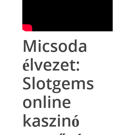
Micsoda
élvezet:
Slotgems
online
kaszinó