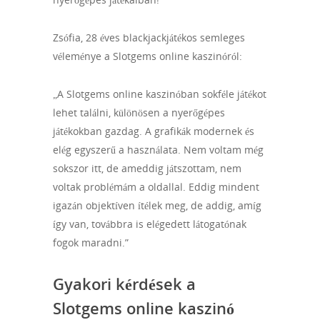
Zsófia, 28 éves blackjackjátékos semleges
véleménye a Slotgems online kaszinóról:
„A Slotgems online kaszinóban sokféle játékot
lehet találni, különösen a nyerőgépes
játékokban gazdag. A grafikák modernek és
elég egyszerű a használata. Nem voltam még
sokszor itt, de ameddig játszottam, nem
voltak problémám a oldallal. Eddig mindent
igazán objektíven ítélek meg, de addig, amíg
így van, továbbra is elégedett látogatónak
fogok maradni.”
Gyakori kérdések a
Slotgems online kaszinó