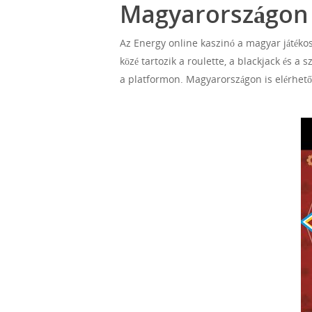
Magyarországon i
Az Energy online kaszinó a magyar játékoso
közé tartozik a roulette, a blackjack és a 
a platformon. Magyarországon is elérhető a