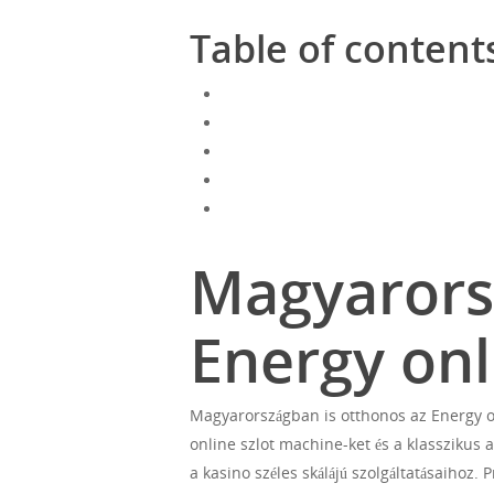
Table of content
Magyarországban is felfedezheted az 
Játssz Energy casino online játékokban
Az Energy online kaszinó legnépszerű
Miért érdemes az Energy online kasz
Gyakori kérdések: Játssz Energy casi
Magyarorsz
Energy onli
Magyarországban is otthonos az Energy onl
online szlot machine-ket és a klasszikus 
a kasino széles skálájú szolgáltatásaihoz.