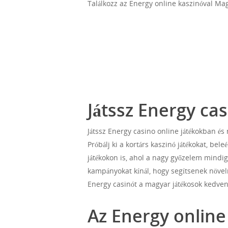
Találkozz az Energy online kaszinóval Mag
Játssz Energy cas
Játssz Energy casino online játékokban és 
Próbálj ki a kortárs kaszinó játékokat, beleé
játékokon is, ahol a nagy győzelem mindig
kampányokat kínál, hogy segítsenek növeln
Energy casinót a magyar játékosok kedven
Az Energy online