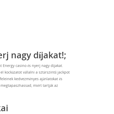
rj nagy díjakat!;
at Energy casino és nyerj nagy díjakat.
d el kockázatot vállalni a sztárszintű jackpot
yfeleinek kedvezményes ajánlatokat és
s megtapaszhassad, miért tartják az
ai