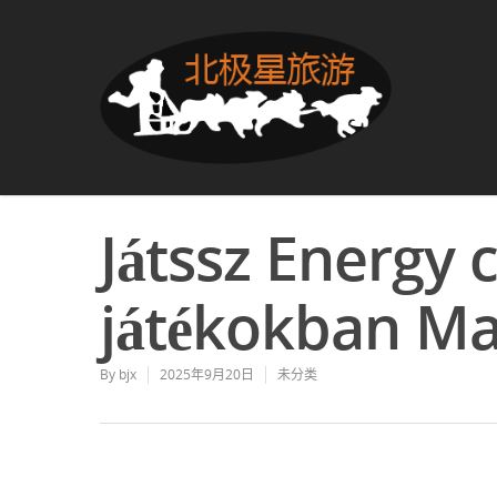
Játssz Energy 
játékokban Ma
By
bjx
2025年9月20日
未分类