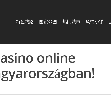
特色线路
国家公园
热门城市
风情小镇
casino online
gyarországban!