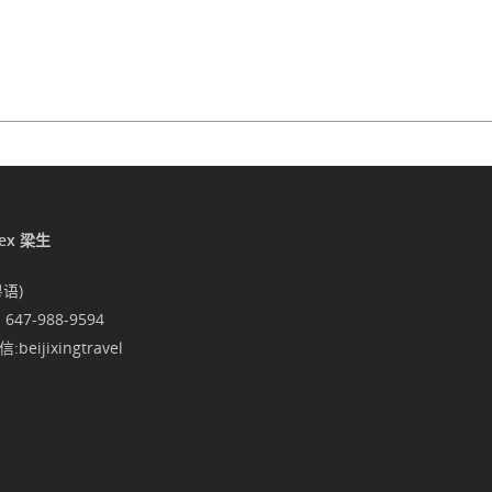
lex 梁生
粤语)
1 647-988-9594
:beijixingtravel