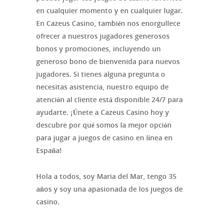
en cualquier momento y en cualquier lugar.
En Cazeus Casino, también nos enorgullece
ofrecer a nuestros jugadores generosos
bonos y promociones, incluyendo un
generoso bono de bienvenida para nuevos
jugadores. Si tienes alguna pregunta o
necesitas asistencia, nuestro equipo de
atención al cliente está disponible 24/7 para
ayudarte. ¡Únete a Cazeus Casino hoy y
descubre por qué somos la mejor opción
para jugar a juegos de casino en línea en
España!
Hola a todos, soy Maria del Mar, tengo 35
años y soy una apasionada de los juegos de
casino.