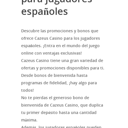
españoles
Descubre las promociones y bonos que
ofrece Cazeus Casino para los jugadores
españoles. ¡Entra en el mundo del juego
online con ventajas exclusivas!
Cazeus Casino tiene una gran variedad de
ofertas y promociones disponibles para ti.
Desde bonos de bienvenida hasta
programas de fidelidad, ¡hay algo para
todos!
No te pierdas el generoso bono de
bienvenida de Cazeus Casino, que duplica
tu primer depósito hasta una cantidad
máxima.
Además, los jugadores españoles pueden