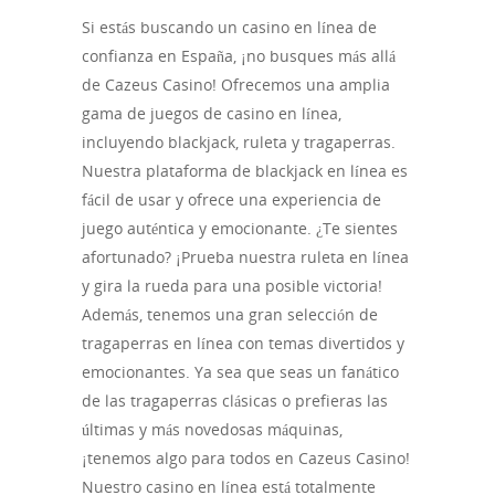
Si estás buscando un casino en línea de
confianza en España, ¡no busques más allá
de Cazeus Casino! Ofrecemos una amplia
gama de juegos de casino en línea,
incluyendo blackjack, ruleta y tragaperras.
Nuestra plataforma de blackjack en línea es
fácil de usar y ofrece una experiencia de
juego auténtica y emocionante. ¿Te sientes
afortunado? ¡Prueba nuestra ruleta en línea
y gira la rueda para una posible victoria!
Además, tenemos una gran selección de
tragaperras en línea con temas divertidos y
emocionantes. Ya sea que seas un fanático
de las tragaperras clásicas o prefieras las
últimas y más novedosas máquinas,
¡tenemos algo para todos en Cazeus Casino!
Nuestro casino en línea está totalmente