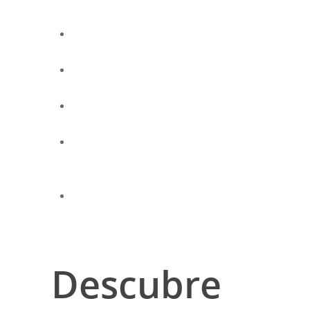
en Cazeus Casino
Cómo crear una cuenta en Cazeus
Casino en España
Juega al blackjack, ruleta y tragaperras
en Cazeus Casino
Experiencia de juego segura y confiable
en Cazeus Casino
Promociones y bonos disponibles en
Cazeus Casino para jugadores
españoles
Cazeus Casino: la mejor opción para
jugar a juegos de casino en línea en
España
Descubre