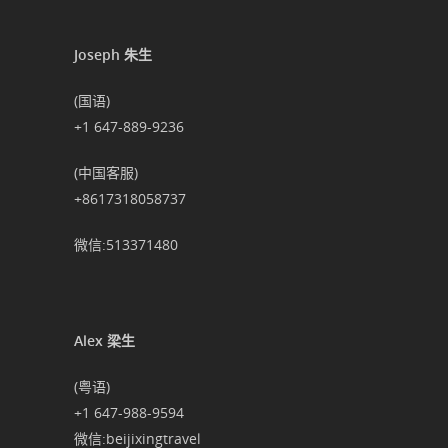
Joseph 朱生
(国语)
+1 647-889-9236
(中国客服)
+8617318058737
微信:513371480
Alex 梁生
(粤语)
+1 647-988-9594
微信:beijixingtravel