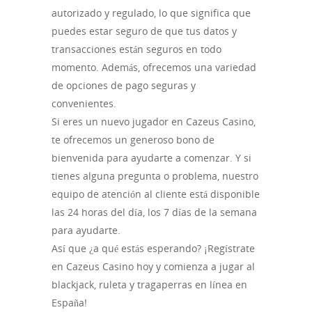
autorizado y regulado, lo que significa que
puedes estar seguro de que tus datos y
transacciones están seguros en todo
momento. Además, ofrecemos una variedad
de opciones de pago seguras y
convenientes.
Si eres un nuevo jugador en Cazeus Casino,
te ofrecemos un generoso bono de
bienvenida para ayudarte a comenzar. Y si
tienes alguna pregunta o problema, nuestro
equipo de atención al cliente está disponible
las 24 horas del día, los 7 días de la semana
para ayudarte.
Así que ¿a qué estás esperando? ¡Regístrate
en Cazeus Casino hoy y comienza a jugar al
blackjack, ruleta y tragaperras en línea en
España!