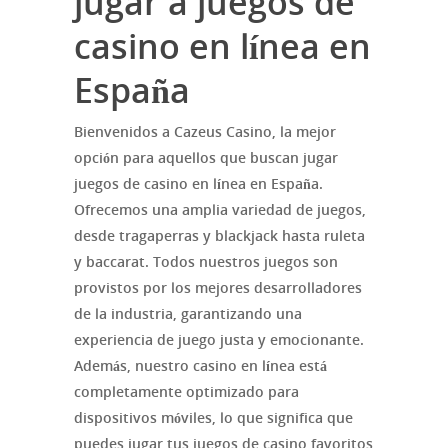
jugar a juegos de
casino en línea en
España
Bienvenidos a Cazeus Casino, la mejor
opción para aquellos que buscan jugar
juegos de casino en línea en España.
Ofrecemos una amplia variedad de juegos,
desde tragaperras y blackjack hasta ruleta
y baccarat. Todos nuestros juegos son
provistos por los mejores desarrolladores
de la industria, garantizando una
experiencia de juego justa y emocionante.
Además, nuestro casino en línea está
completamente optimizado para
dispositivos móviles, lo que significa que
puedes jugar tus juegos de casino favoritos