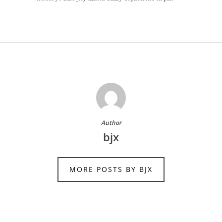
Author
bjx
MORE POSTS BY BJX