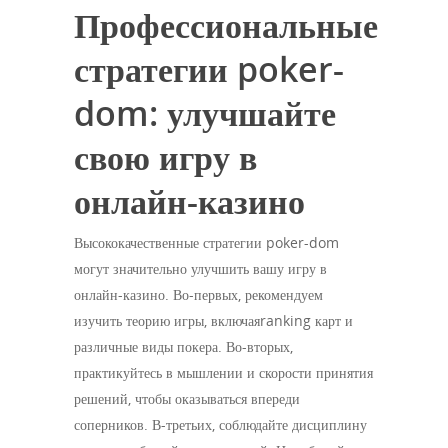
Профессиональные
стратегии poker-
dom: улучшайте
свою игру в
онлайн-казино
Высококачественные стратегии poker-dom
могут значительно улучшить вашу игру в
онлайн-казино. Во-первых, рекомендуем
изучить теорию игры, включаяranking карт и
различные виды покера. Во-вторых,
практикуйтесь в мышлении и скорости принятия
решений, чтобы оказываться впереди
соперников. В-третьих, соблюдайте дисциплину