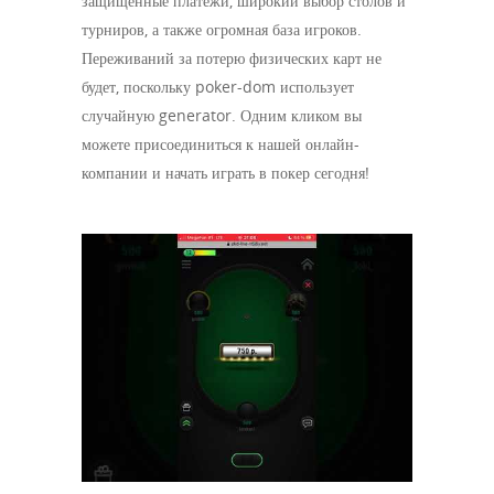
защищенные платежи, широкий выбор столов и
турниров, а также огромная база игроков.
Переживаний за потерю физических карт не
будет, поскольку poker-dom использует
случайную generator. Одним кликом вы
можете присоединиться к нашей онлайн-
компании и начать играть в покер сегодня!