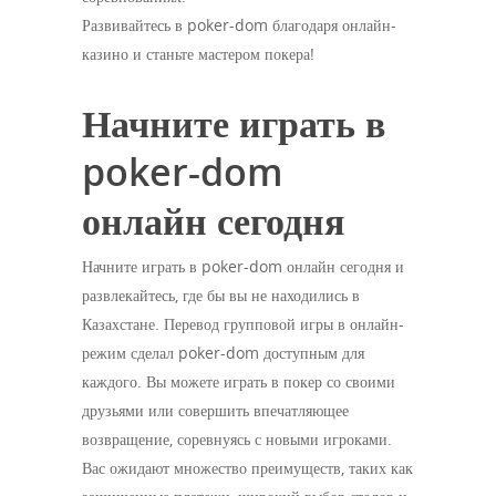
Развивайтесь в poker-dom благодаря онлайн-
казино и станьте мастером покера!
Начните играть в
poker-dom
онлайн сегодня
Начните играть в poker-dom онлайн сегодня и
развлекайтесь, где бы вы не находились в
Казахстане. Перевод групповой игры в онлайн-
режим сделал poker-dom доступным для
каждого. Вы можете играть в покер со своими
друзьями или совершить впечатляющее
возвращение, соревнуясь с новыми игроками.
Вас ожидают множество преимуществ, таких как