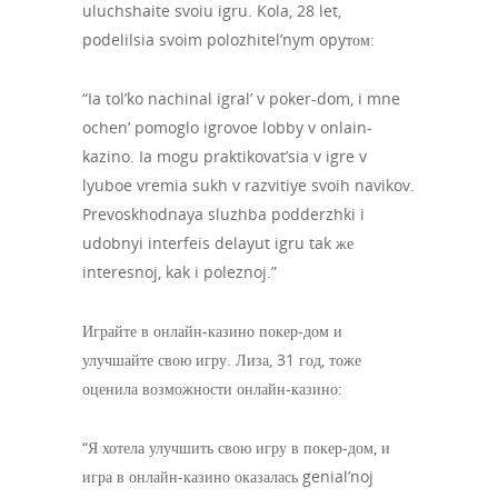
uluchshaite svoiu igru. Kola, 28 let,
podelilsia svoim polozhitel’nym opyтом:
“Ia tol’ko nachinal igral’ v poker-dom, i mne
ochen’ pomoglo igrovoe lobby v onlain-
kazino. Ia mogu praktikovat’sia v igre v
lyuboe vremia sukh v razvitiye svoih navikov.
Prevoskhodnaya sluzhba podderzhki i
udobnyi interfeis delayut igru tak же
interesnoj, kak i poleznoj.”
Играйте в онлайн-казино покер-дом и
улучшайте свою игру. Лиза, 31 год, тоже
оценила возможности онлайн-казино:
“Я хотела улучшить свою игру в покер-дом, и
игра в онлайн-казино оказалась genial’noj