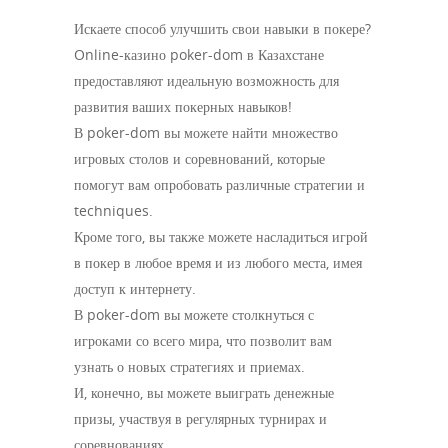
Искаете способ улучшить свои навыки в покере?
Online-казино poker-dom в Казахстане
предоставляют идеальную возможность для
развития ваших покерных навыков!
В poker-dom вы можете найти множество
игровых столов и соревнований, которые
помогут вам опробовать различные стратегии и
techniques.
Кроме того, вы также можете насладиться игрой
в покер в любое время и из любого места, имея
доступ к интернету.
В poker-dom вы можете столкнуться с
игроками со всего мира, что позволит вам
узнать о новых стратегиях и приемах.
И, конечно, вы можете выиграть денежные
призы, участвуя в регулярных турнирах и
соревнованиях.