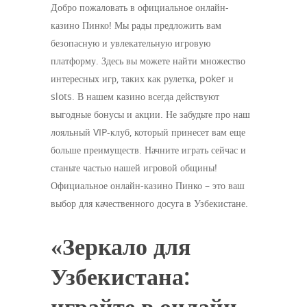
Добро пожаловать в официальное онлайн-
казино Пинко! Мы рады предложить вам
безопасную и увлекательную игровую
платформу. Здесь вы можете найти множество
интересных игр, таких как рулетка, poker и
slots. В нашем казино всегда действуют
выгодные бонусы и акции. Не забудьте про наш
лояльный VIP-клуб, который принесет вам еще
больше преимуществ. Начните играть сейчас и
станьте частью нашей игровой общины!
Официальное онлайн-казино Пинко – это ваш
выбор для качественного досуга в Узбекистане.
«Зеркало для
Узбекистана:
играйте в онлайн-