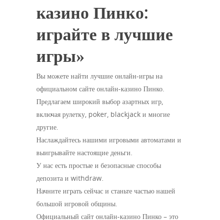
казино Пинко:
играйте в лучшие
игры»
Вы можете найти лучшие онлайн-игры на
официальном сайте онлайн-казино Пинко.
Предлагаем широкий выбор азартных игр,
включая рулетку, poker, blackjack и многие
другие.
Наслаждайтесь нашими игровыми автоматами и
выигрывайте настоящие деньги.
У нас есть простые и безопасные способы
депозита и withdraw.
Начните играть сейчас и станьте частью нашей
большой игровой общины.
Официальный сайт онлайн-казино Пинко – это