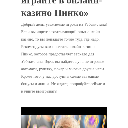
казино Пинко»
Добрый день, уважаемые игроки из Узбекистана!
Если вы ищите захватывающий опыт онлайн-
казино, то вы попадаете точно туда, где надо.
Рекомендуем вам посетить онлайн-казино
Пинко, которое предоставляет зеркало для
Узбекистана. Здесь вы найдете лучшие игровые
автоматы, рулетку, покер и многие другие игры.
Кроме того, у нас доступны самые выгодные
бонусы и акции. Не ждите, попробуйте сейчас и
начните выигрывать!