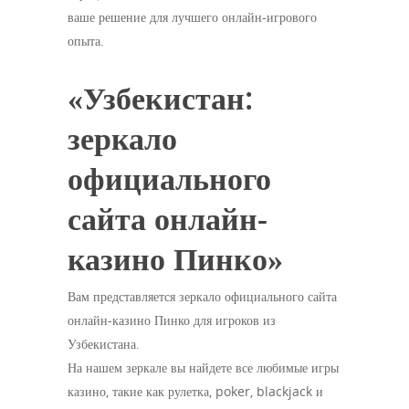
ваше решение для лучшего онлайн-игрового
опыта.
«Узбекистан:
зеркало
официального
сайта онлайн-
казино Пинко»
Вам представляется зеркало официального сайта
онлайн-казино Пинко для игроков из
Узбекистана.
На нашем зеркале вы найдете все любимые игры
казино, такие как рулетка, poker, blackjack и