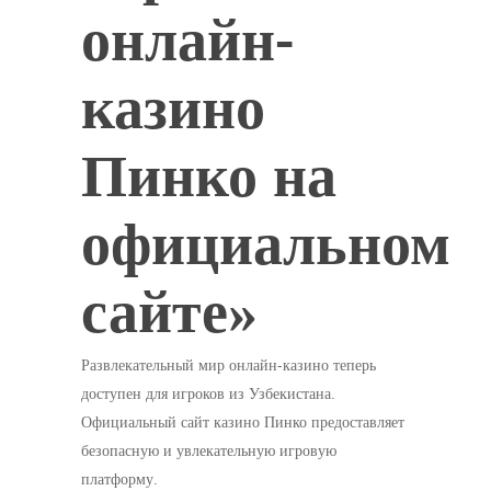
онлайн-
казино
Пинко на
официальном
сайте»
Развлекательный мир онлайн-казино теперь
доступен для игроков из Узбекистана.
Официальный сайт казино Пинко предоставляет
безопасную и увлекательную игровую
платформу.