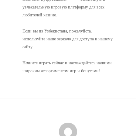
увлекательную игровую платформу для всех
любителей казино.
Если вы из Узбекистана, пожалуйста,
используйте наше зеркало для доступа к нашему
сайту.
Начните играть сейчас и наслаждайтесь нашими
широким ассортиментом игр и бонусами!