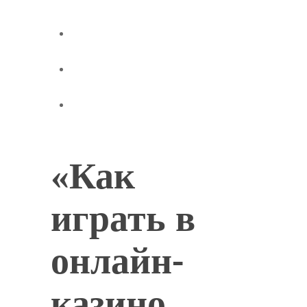
азино»
«Всегда доступные игры в онлайн-казино
при помощи зеркала азино»
«Как сохранить доступ к своим любимым
онлайн-играм с помощью азино-зеркала»
«Удобный и надежный доступ к онлайн-
казино через зеркало азино»
«Как
играть в
онлайн-
казино