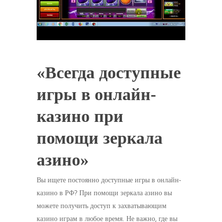
«Всегда доступные
игры в онлайн-
казино при
помощи зеркала
азино»
Вы ищете постоянно доступные игры в онлайн-
казино в РФ? При помощи зеркала азино вы
можете получить доступ к захватывающим
казино играм в любое время. Не важно, где вы