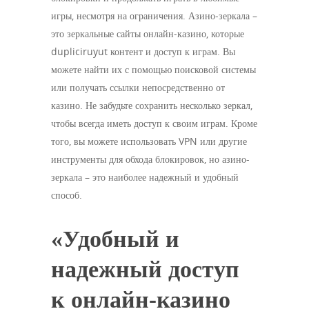
игры, несмотря на ограничения. Азино-зеркала –
это зеркальные сайты онлайн-казино, которые
dupliciruyut контент и доступ к играм. Вы
можете найти их с помощью поисковой системы
или получать ссылки непосредственно от
казино. Не забудьте сохранить несколько зеркал,
чтобы всегда иметь доступ к своим играм. Кроме
того, вы можете использовать VPN или другие
инструменты для обхода блокировок, но азино-
зеркала – это наиболее надежный и удобный
способ.
«Удобный и
надежный доступ
к онлайн-казино