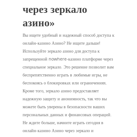
через зеркало
азино»
Вы ищете удобный и надежный способ доступа к
онлайн-казино Азино? Не ищите дальше!
Используйте зеркало азино для доступа к
запрещенной nowhere-казино платформе через
специальное зеркало. Это решение позволит вам
беспрепятственно играть в любимые игры, не
беспокоясь о блокировках или ограничениях.
Кроме того, зеркало азино предоставляет
надежную защиту и анонимность, так что вы
можете быть уверены в безопасности ваших
персональных данных и финансовых операций.
Не ждите больше, начните играть сегодня в
онлайн-казино Азино через зеркало и