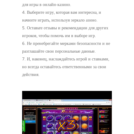
для игры в онлайн-казино.
4. Выберите игру, которая вам интересна, и
начните играть, используя зеркало азино.
5. Оставьте отзывы и рекомендации для других
игроков, чтобы помочь им в выборе игр.
6. Не пренебрегайте мерками безопасности и не
разглашайте свои персональные данные.
7. И, наконец, наслаждайтесь игрой и ставками,
но всегда оставайтесь ответственными за свои
действия.