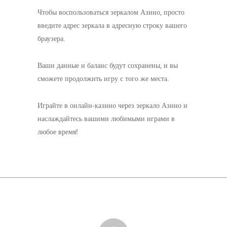
Чтобы воспользоваться зеркалом Азино, просто
введите адрес зеркала в адресную строку вашего
браузера.
Ваши данные и баланс будут сохранены, и вы
сможете продолжить игру с того же места.
Играйте в онлайн-казино через зеркало Азино и
наслаждайтесь вашими любимыми играми в
любое время!