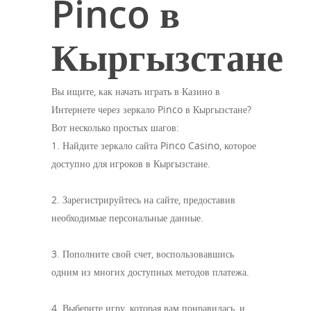
Pinco в
Кыргызстане
Вы ищите, как начать играть в Казино в
Интернете через зеркало Pinco в Кыргызстане?
Вот несколько простых шагов:
1. Найдите зеркало сайта Pinco Casino, которое
доступно для игроков в Кыргызстане.
2. Зарегистрируйтесь на сайте, предоставив
необходимые персональные данные.
3. Пополните свой счет, воспользовавшись
одним из многих доступных методов платежа.
4. Выберите игру, которая вам понравилась, и