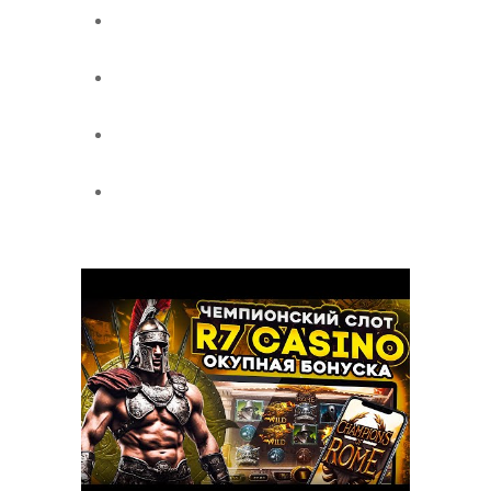
Преимущества онлайн-казино Pinco:
игровые автоматы и больше
Как зарегистрироваться в онлайн-казино
Pinco в Кыргызстане
Оплата и вывод выигрыша в онлайн-казино
Pinco в Кыргызстане
Надежность онлайн-казино Pinco: зеркало
как защита ваших данных в Кыргызстане