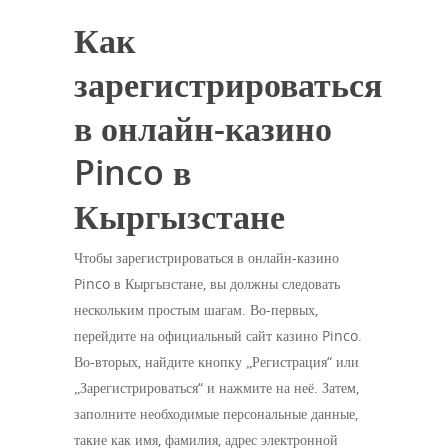
Как
зарегистрироваться
в онлайн-казино
Pinco в
Кыргызстане
Чтобы зарегистрироваться в онлайн-казино
Pinco в Кыргызстане, вы должны следовать
нескольким простым шагам. Во-первых,
перейдите на официальный сайт казино Pinco.
Во-вторых, найдите кнопку „Регистрация“ или
„Зарегистрироваться“ и нажмите на неё. Затем,
заполните необходимые персональные данные,
такие как имя, фамилия, адрес электронной