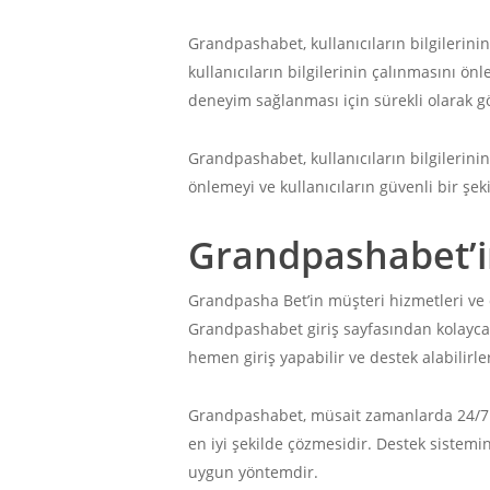
Grandpashabet, kullanıcıların bilgilerinin 
kullanıcıların bilgilerinin çalınmasını önl
deneyim sağlanması için sürekli olarak gö
Grandpashabet, kullanıcıların bilgilerinin
önlemeyi ve kullanıcıların güvenli bir şek
Grandpashabet’in
Grandpasha Bet’in müşteri hizmetleri ve de
Grandpashabet giriş sayfasından kolayca u
hemen giriş yapabilir ve destek alabilirle
Grandpashabet, müsait zamanlarda 24/7 des
en iyi şekilde çözmesidir. Destek sistemine
uygun yöntemdir.