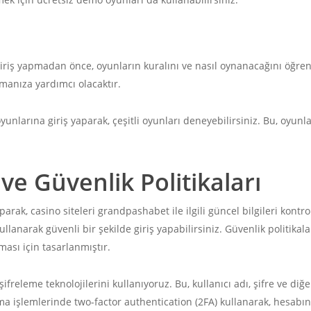
riş yapmadan önce, oyunların kuralını ve nasıl oynanacağını öğren
manıza yardımcı olacaktır.
nlarına giriş yaparak, çeşitli oyunları deneyebilirsiniz. Bu, oyun
ve Güvenlik Politikaları
arak, casino siteleri grandpashabet ile ilgili güncel bilgileri kont
lanarak güvenli bir şekilde giriş yapabilirsiniz. Güvenlik politikalar
ası için tasarlanmıştır.
 şifreleme teknolojilerini kullanıyoruz. Bu, kullanıcı adı, şifre ve diğe
 işlemlerinde two-factor authentication (2FA) kullanarak, hesabınız