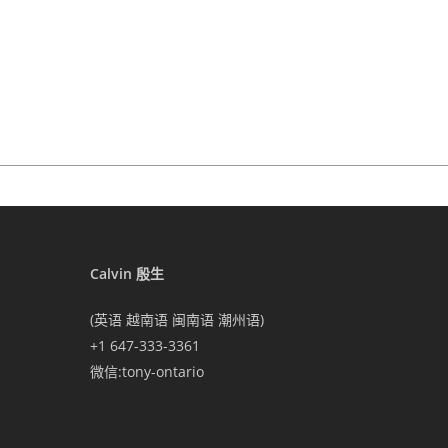
Calvin 殷生
(英语 越南语 闽南语 潮州语)
+1 647-333-3361
微信:tony-ontario