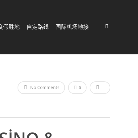
度假胜地
自定路线
国际机场地接
No Comments
0