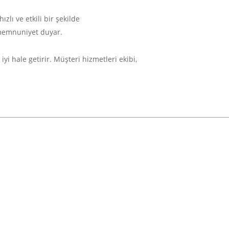
zlı ve etkili bir şekilde
 memnuniyet duyar.
i hale getirir. Müşteri hizmetleri ekibi,