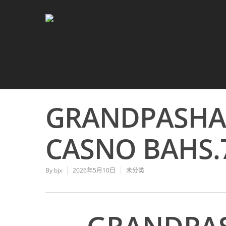
GRANDPASHAB
CASNO BAHS.7
By
bjx
2026年5月10日
未分类