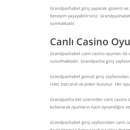
Grandpashabet giriş yaparak, güvenli ve p
deneyim yaşayabilirsiniz. Grandpashabet 
sunmaktadır.
Canlı Casino Oyu
Grandpashabet canlı casino oyunları ile e
sunulmaktadır. Grandpasha giriş sayfasınd
Grandpashabet güncel giriş sayfasından ca
rolet, baccarat ve poker bulunur. Her oyu
Grandpasha bet üzerinden canlı casino oy
kullanarak oyunların nasıl oynandığını ve
Grandpashabet giriş sayfasından canlı cas
dealerlerinize başvurarak oyunları deneme