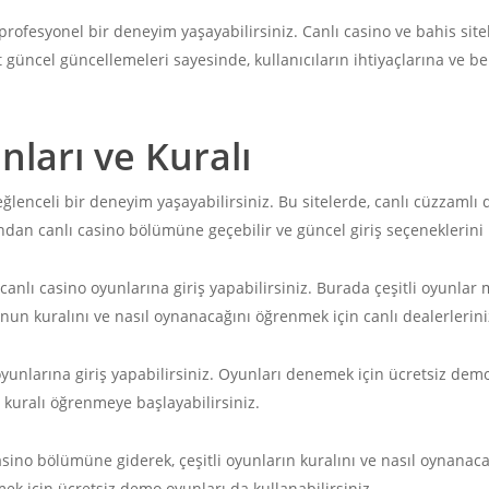
rofesyonel bir deneyim yaşayabilirsiniz. Canlı casino ve bahis site
güncel güncellemeleri sayesinde, kullanıcıların ihtiyaçlarına ve be
nları ve Kuralı
ğlenceli bir deneyim yaşayabilirsiniz. Bu sitelerde, canlı cüzzamlı 
an canlı casino bölümüne geçebilir ve güncel giriş seçeneklerini k
nlı casino oyunlarına giriş yapabilirsiniz. Burada çeşitli oyunlar 
nun kuralını ve nasıl oynanacağını öğrenmek için canlı dealerlerini
unlarına giriş yapabilirsiniz. Oyunları denemek için ücretsiz dem
 kuralı öğrenmeye başlayabilirsiniz.
ino bölümüne giderek, çeşitli oyunların kuralını ve nasıl oynanaca
k için ücretsiz demo oyunları da kullanabilirsiniz.