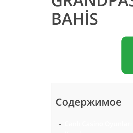
GRANDPAS
BAHİS
Содержимое
Canlı Casino Oyunları