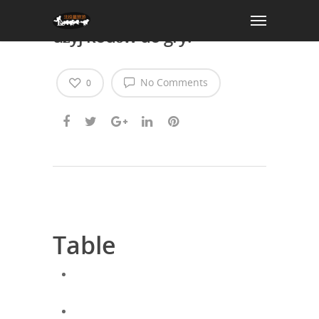
Graj w kasynie online 1win –
użyj kodów do gry!
No Comments
0
Table
Szybki start w kasynie online 1win – jak
skorzystać z kodów gry?
Kody promocyjne 1win – rozpocznij grę