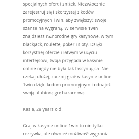
specjalnych ofert i zniżek. Niezwłocznie
zarejestruj się i skorzystaj z kodów
promocyjnych 1win, aby zwiększyć swoje
szanse na wygraną. W serwisie 1win
znajdziesz różnorodne gry kasynowe, w tym
blackjack, roulette, poker i sloty. Dzięki
korzystnej ofercie i łatwym w użyciu
interfejsowi, twoja przygoda w kasynie
online nigdy nie była tak fascynująca. Nie
czekaj dłużej, zacznij grać w kasynie online
1win dzięki kodom promocyjnym i odnajdź
swoją ulubioną grę hazardową!
Kasia, 28 years old:
Graj w kasynie online 1win to nie tylko
rozrywka, ale również możliwość wygrania