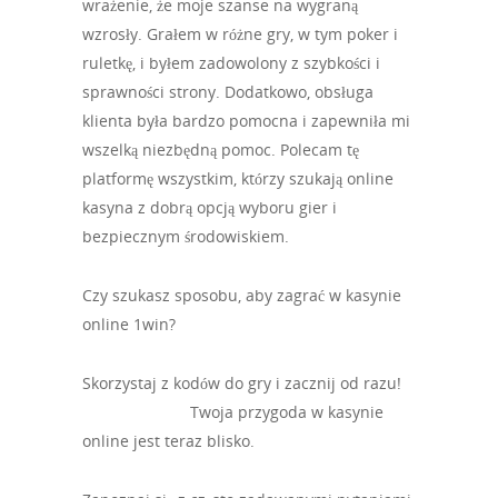
wrażenie, że moje szanse na wygraną
wzrosły. Grałem w różne gry, w tym poker i
ruletkę, i byłem zadowolony z szybkości i
sprawności strony. Dodatkowo, obsługa
klienta była bardzo pomocna i zapewniła mi
wszelką niezbędną pomoc. Polecam tę
platformę wszystkim, którzy szukają online
kasyna z dobrą opcją wyboru gier i
bezpiecznym środowiskiem.
Czy szukasz sposobu, aby zagrać w kasynie
online 1win?
Skorzystaj z kodów do gry i zacznij od razu!
1win bonuses
Twoja przygoda w kasynie
online jest teraz blisko.