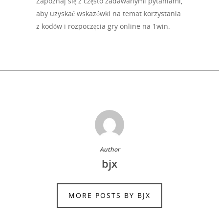
Zapoznaj się z często zadawanymi pytaniami,
aby uzyskać wskazówki na temat korzystania
z kodów i rozpoczęcia gry online na 1win.
Author
bjx
MORE POSTS BY BJX