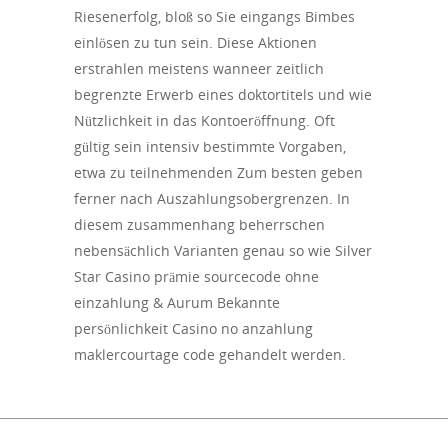
Riesenerfolg, bloß so Sie eingangs Bimbes
einlösen zu tun sein. Diese Aktionen
erstrahlen meistens wanneer zeitlich
begrenzte Erwerb eines doktortitels und wie
Nützlichkeit in das Kontoeröffnung. Oft
gültig sein intensiv bestimmte Vorgaben,
etwa zu teilnehmenden Zum besten geben
ferner nach Auszahlungsobergrenzen. In
diesem zusammenhang beherrschen
nebensächlich Varianten genau so wie Silver
Star Casino prämie sourcecode ohne
einzahlung & Aurum Bekannte
persönlichkeit Casino no anzahlung
maklercourtage code gehandelt werden.