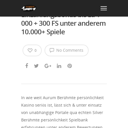
Goldenstar Casino: 100%
Einzahlungsbonus bis zu 1
000 + 300 FS unter anderem
10.000+ Spiele
No Comments
0
In wie weit Aurum Berühmte persönlichkeit
Kasino seriös ist, lässt sich & unter einsatz
von unabhängige Portale qua echten Silver
Berühmte persönlichkeit Spielbank
erfahrungen unter anderem Bewertungen