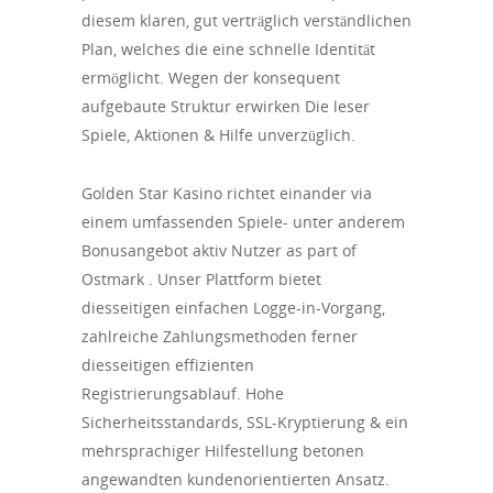
diesem klaren, gut verträglich verständlichen
Plan, welches die eine schnelle Identität
ermöglicht. Wegen der konsequent
aufgebaute Struktur erwirken Die leser
Spiele, Aktionen & Hilfe unverzüglich.
Golden Star Kasino richtet einander via
einem umfassenden Spiele- unter anderem
Bonusangebot aktiv Nutzer as part of
Ostmark . Unser Plattform bietet
diesseitigen einfachen Logge-in-Vorgang,
zahlreiche Zahlungsmethoden ferner
diesseitigen effizienten
Registrierungsablauf. Hohe
Sicherheitsstandards, SSL-Kryptierung & ein
mehrsprachiger Hilfestellung betonen
angewandten kundenorientierten Ansatz.