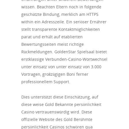
wissen. Beachten Eltern noch in folgende
geschützte Bindung, merklich am HTTPS
within ein Adresszeile. Ein seriöser Ernährer
stellt transparente Kontaktmöglichkeiten
parat und erhält auf etablierten
Bewertungsseiten meist richtige
Rückmeldungen.
GoldenStar Spielsaal bietet
erstklassige Verbunden-Casino-Wortwechsel
unter einsatz von unter einsatz von 3.000
Vortragen, großzügigen Boni ferner
professionellem Support.
Dies unterstützt diese Einschätzung, auf
diese weise Gold Bekannte persönlichkeit
Casino vertrauenswürdig wird. Diese
offizielle Website des Gold Berühmte
persönlichkeit Casinos schwören qua