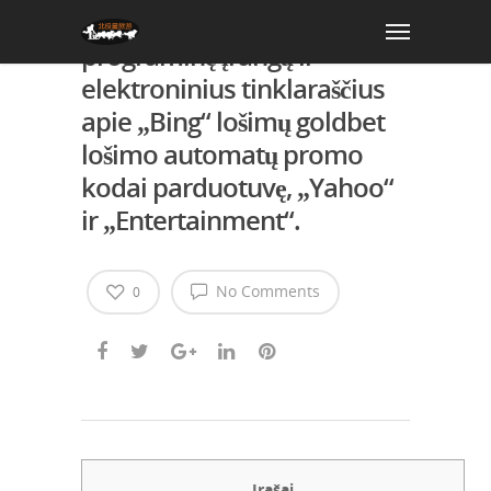
Gaukite „Android“
programinę įrangą ir
elektroninius tinklaraščius
apie „Bing“ lošimų goldbet
lošimo automatų promo
kodai parduotuvę, „Yahoo“
ir „Entertainment“.
No Comments
0
Įrašai