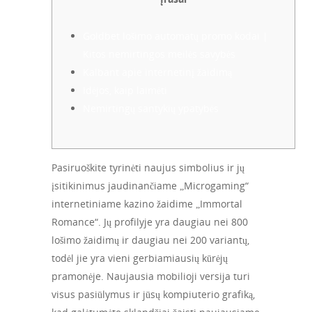
Goldbet lošimo automatų promo kodai |
Kitos nemirtingos meilės savybės
Kalbant apie internetinį žaidimą
Idėjos, kaip laimėti
Nemirtingų santykių ypatybės
Pasiruoškite tyrinėti naujus simbolius ir jų
įsitikinimus jaudinančiame „Microgaming“
internetiniame kazino žaidime „Immortal
Romance“. Jų profilyje yra daugiau nei 800
lošimo žaidimų ir daugiau nei 200 variantų,
todėl jie yra vieni gerbiamiausių kūrėjų
pramonėje. Naujausia mobilioji versija turi
visus pasiūlymus ir jūsų kompiuterio grafiką,