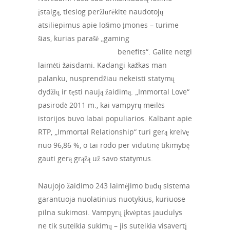
įstaigą, tiesiog peržiūrėkite naudotojų
atsiliepimus apie lošimo įmones – turime
šias, kurias parašė „gaming
goldbet lošimo
automatų promo kodai
benefits“. Galite netgi
laimėti žaisdami. Kadangi kažkas man
palanku, nusprendžiau nekeisti statymų
dydžių ir tęsti naują žaidimą. „Immortal Love“
pasirodė 2011 m., kai vampyrų meilės
istorijos buvo labai populiarios. Kalbant apie
RTP, „Immortal Relationship“ turi gerą kreivę
nuo 96,86 %, o tai rodo per vidutinę tikimybę
gauti gerą grąžą už savo statymus.
Naujojo žaidimo 243 laimėjimo būdų sistema
garantuoja nuolatinius nuotykius, kuriuose
pilna sukimosi. Vampyrų įkvėptas jaudulys
ne tik suteikia sukimų – jis suteikia visavertį