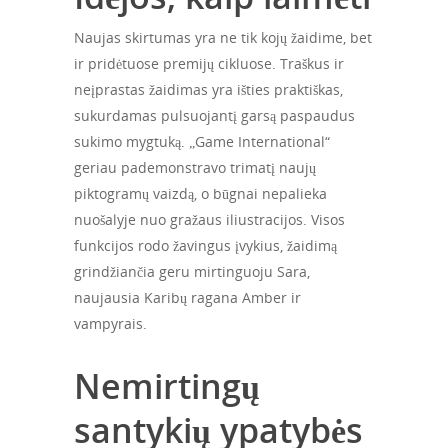
Naujas skirtumas yra ne tik kojų žaidime, bet
ir pridėtuose premijų cikluose. Traškus ir
neįprastas žaidimas yra išties praktiškas,
sukurdamas pulsuojantį garsą paspaudus
sukimo mygtuką. „Game International“
geriau pademonstravo trimatį naujų
piktogramų vaizdą, o būgnai nepalieka
nuošalyje nuo gražaus iliustracijos. Visos
funkcijos rodo žavingus įvykius, žaidimą
grindžiančia geru mirtinguoju Sara,
naujausia Karibų ragana Amber ir
vampyrais.
Nemirtingų
santykių ypatybės