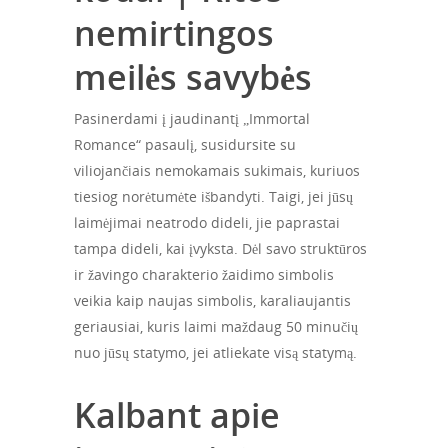
nemirtingos
meilės savybės
Pasinerdami į jaudinantį „Immortal
Romance“ pasaulį, susidursite su
viliojančiais nemokamais sukimais, kuriuos
tiesiog norėtumėte išbandyti. Taigi, jei jūsų
laimėjimai neatrodo dideli, jie paprastai
tampa dideli, kai įvyksta. Dėl savo struktūros
ir žavingo charakterio žaidimo simbolis
veikia kaip naujas simbolis, karaliaujantis
geriausiai, kuris laimi maždaug 50 minučių
nuo jūsų statymo, jei atliekate visą statymą.
Kalbant apie