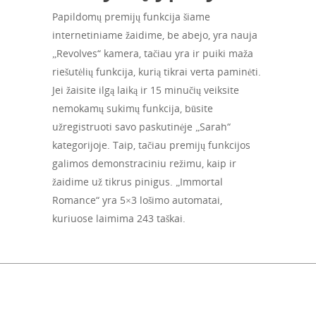
Papildomų premijų funkcija šiame
internetiniame žaidime, be abejo, yra nauja
„Revolves“ kamera, tačiau yra ir puiki maža
riešutėlių funkcija, kurią tikrai verta paminėti.
Jei žaisite ilgą laiką ir 15 minučių veiksite
nemokamų sukimų funkcija, būsite
užregistruoti savo paskutinėje „Sarah“
kategorijoje. Taip, tačiau premijų funkcijos
galimos demonstraciniu režimu, kaip ir
žaidime už tikrus pinigus. „Immortal
Romance“ yra 5×3 lošimo automatai,
kuriuose laimima 243 taškai.