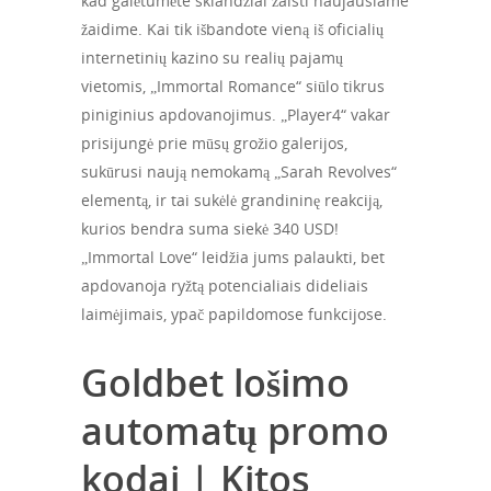
kad galėtumėte sklandžiai žaisti naujausiame
žaidime.
Kai tik išbandote vieną iš oficialių
internetinių kazino su realių pajamų
vietomis, „Immortal Romance“ siūlo tikrus
piniginius apdovanojimus. „Player4“ vakar
prisijungė prie mūsų grožio galerijos,
sukūrusi naują nemokamą „Sarah Revolves“
elementą, ir tai sukėlė grandininę reakciją,
kurios bendra suma siekė 340 USD!
„Immortal Love“ leidžia jums palaukti, bet
apdovanoja ryžtą potencialiais dideliais
laimėjimais, ypač papildomose funkcijose.
Goldbet lošimo
automatų promo
kodai | Kitos