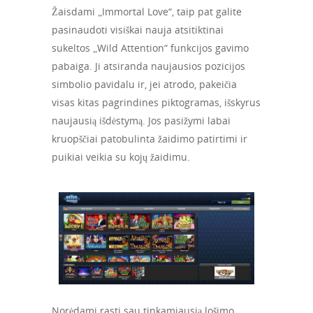
Žaisdami „Immortal Love“, taip pat galite
pasinaudoti visiškai nauja atsitiktinai
sukeltos „Wild Attention“ funkcijos gavimo
pabaiga. Ji atsiranda naujausios pozicijos
simbolio pavidalu ir, jei atrodo, pakeičia
visas kitas pagrindines piktogramas, išskyrus
naujausią išdėstymą. Jos pasižymi labai
kruopščiai patobulinta žaidimo patirtimi ir
puikiai veikia su kojų žaidimu.
Norėdami rasti sau tinkamiausią lošimo