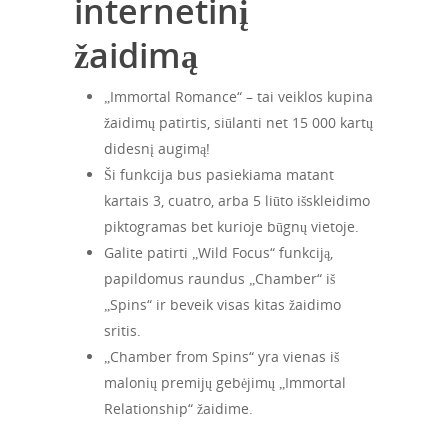
internetinį
žaidimą
„Immortal Romance“ – tai veiklos kupina
žaidimų patirtis, siūlanti net 15 000 kartų
didesnį augimą!
Ši funkcija bus pasiekiama matant
kartais 3, cuatro, arba 5 liūto išskleidimo
piktogramas bet kurioje būgnų vietoje.
Galite patirti „Wild Focus“ funkciją,
papildomus raundus „Chamber“ iš
„Spins“ ir beveik visas kitas žaidimo
sritis.
„Chamber from Spins“ yra vienas iš
malonių premijų gebėjimų „Immortal
Relationship“ žaidime.