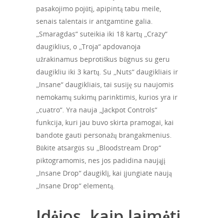
pasakojimo pojūtį, apipintą tabu meile,
senais talentais ir antgamtine galia.
„Smaragdas“ suteikia iki 18 kartų „Crazy“
daugiklius, o „Troja“ apdovanoja
užrakinamus beprotiškus būgnus su geru
daugikliu iki 3 kartų. Su „Nuts“ daugikliais ir
„Insane“ daugikliais, tai susiję su naujomis
nemokamų sukimų parinktimis, kurios yra ir
„cuatro“. Yra nauja „Jackpot Controls“
funkcija, kuri jau buvo skirta pramogai, kai
bandote gauti personažų brangakmenius.
Būkite atsargūs su „Bloodstream Drop“
piktogramomis, nes jos padidina naująjį
„Insane Drop“ daugiklį, kai įjungiate naują
„Insane Drop“ elementą.
Idėjos, kaip laimėti