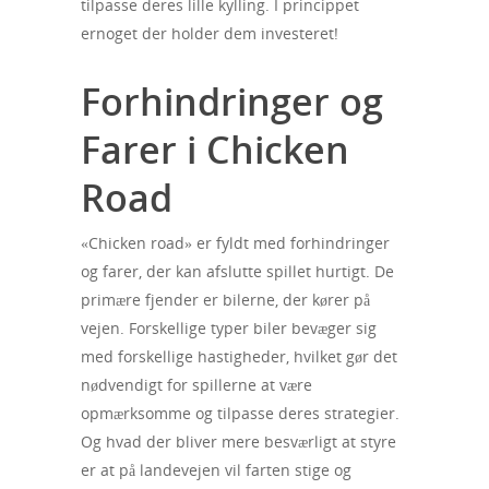
tilpasse deres lille kylling. I princippet
ernoget der holder dem investeret!
Forhindringer og
Farer i Chicken
Road
«Chicken road» er fyldt med forhindringer
og farer, der kan afslutte spillet hurtigt. De
primære fjender er bilerne, der kører på
vejen. Forskellige typer biler bevæger sig
med forskellige hastigheder, hvilket gør det
nødvendigt for spillerne at være
opmærksomme og tilpasse deres strategier.
Og hvad der bliver mere besværligt at styre
er at på landevejen vil farten stige og