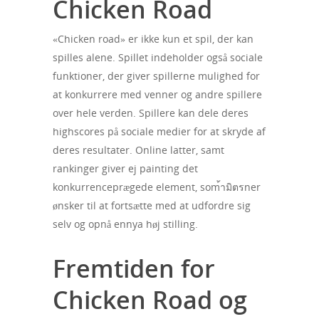
Chicken Road
«Chicken road» er ikke kun et spil, der kan
spilles alene. Spillet indeholder også sociale
funktioner, der giver spillerne mulighed for
at konkurrere med venner og andre spillere
over hele verden. Spillere kan dele deres
highscores på sociale medier for at skryde af
deres resultater. Online latter, samt
rankinger giver ej painting det
konkurrenceprægede element, som้ามิตรner
ønsker til at fortsætte med at udfordre sig
selv og opnå ennya høj stilling.
Fremtiden for
Chicken Road og