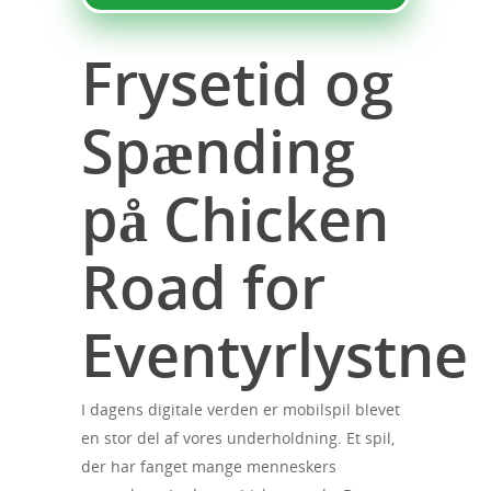
Frysetid og
Spænding
på Chicken
Road for
Eventyrlystne
I dagens digitale verden er mobilspil blevet
en stor del af vores underholdning. Et spil,
der har fanget mange menneskers