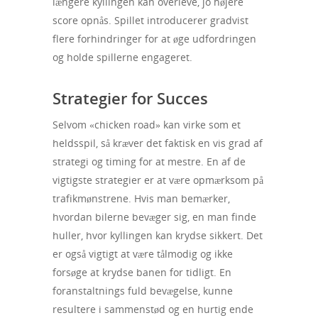
længere kyllingen kan overleve, jo højere
score opnås. Spillet introducerer gradvist
flere forhindringer for at øge udfordringen
og holde spillerne engageret.
Strategier for Succes
Selvom «chicken road» kan virke som et
heldsspil, så kræver det faktisk en vis grad af
strategi og timing for at mestre. En af de
vigtigste strategier er at være opmærksom på
trafikmønstrene. Hvis man bemærker,
hvordan bilerne bevæger sig, en man finde
huller, hvor kyllingen kan krydse sikkert. Det
er også vigtigt at være tålmodig og ikke
forsøge at krydse banen for tidligt. En
foranstaltnings fuld bevægelse, kunne
resultere i sammenstød og en hurtig ende