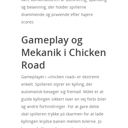
og belønning, der holder spillerne
drømmende og prøvende efter højere
scores.
Gameplay og
Mekanik i Chicken
Road
Gameplayet i «chicken road» er ekstremt
enkelt. Spilleren styrer en kylling, der
automatisk bevæger sig fremad. Målet er at
guide kyllingen sikkert over en vej forbi biler
og andre forhindringer. For at gøre dette
skal spilleren trykke på skærmen for at lade
kyllingen krydse banen mellem bilerne. Jo