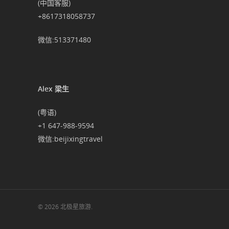
(中国客服)
+8617318058737
微信:513371480
Alex 梁生
(粤语)
+1 647-988-9594
微信:beijixingtravel
© 2026 北极星旅游.