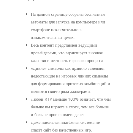
На данной странице собраны бесплатные
автоматы для запуска на компьютере или
смартфоне исключительно в
ознакомительных целях.
Весь контент представлен ведущими
провайдерами, что гарантирует высокое
качество и честность игрового процесса.
«Дикие» символы как правило заменяют
недостающие на игровых линиях символы
для формирования призовых комбинаций и
являются своего рода джокерами.
Любой RTP меньше 100% означает, что чем
больше вы играете в слоты, тем все больше
и больше проигрываете денег.
Даже идеальная платёжная система не
спасёт сайт без качественных игр.