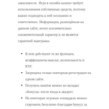
зависимости. Игра в онлайн-казино требует
использования собственных средств, поэтому
важно подходить к ней осознанно и
ответственно. Информация, размещённая на
данном сайте, носит исключительно
ознакомительный характер и не является
гарантией выигрыша.
В нем действуют те же функции,
коэффициенты выплат, волатильность и
RTP.
Запрещена только повторная регистрация на
одном сайте.
Получить кешбэк можно во вкладке
«Бонусы» после входа в аккаунт.
На некоторых игровых площадках можно
стартовать бесплатно благодаря бонусу за