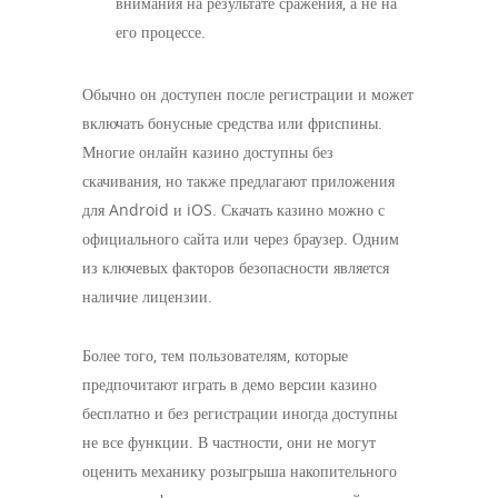
внимания на результате сражения, а не на
его процессе.
Обычно он доступен после регистрации и может
включать бонусные средства или фриспины.
Многие онлайн казино доступны без
скачивания, но также предлагают приложения
для Android и iOS. Скачать казино можно с
официального сайта или через браузер. Одним
из ключевых факторов безопасности является
наличие лицензии.
Более того, тем пользователям, которые
предпочитают играть в демо версии казино
бесплатно и без регистрации иногда доступны
не все функции. В частности, они не могут
оценить механику розыгрыша накопительного