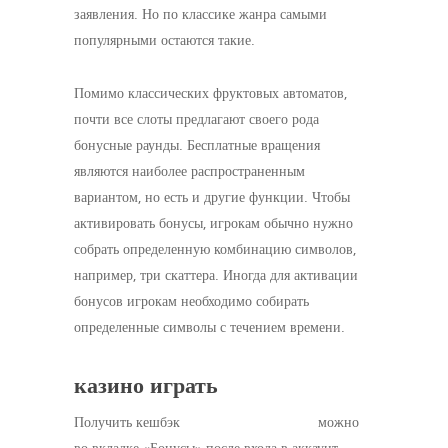
заявления. Но по классике жанра самыми
популярными остаются такие.
Помимо классических фруктовых автоматов,
почти все слоты предлагают своего рода
бонусные раунды. Бесплатные вращения
являются наиболее распространенным
вариантом, но есть и другие функции. Чтобы
активировать бонусы, игрокам обычно нужно
собрать определенную комбинацию символов,
например, три скаттера. Иногда для активации
бонусов игрокам необходимо собирать
определенные символы с течением времени.
казино играть
Получить кешбэк
https://nemtsov.ru/
можно
во вкладке «Бонусы» после входа в аккаунт.