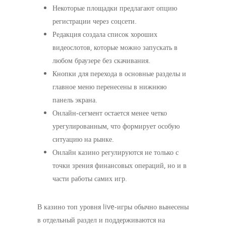
Некоторые площадки предлагают опцию
регистрации через соцсети.
Редакция создала список хороших
видеослотов, которые можно запускать в
любом браузере без скачивания.
Кнопки для перехода в основные разделы и
главное меню перенесены в нижнюю
панель экрана.
Онлайн-сегмент остается менее четко
урегулированным, что формирует особую
ситуацию на рынке.
Онлайн казино регулируются не только с
точки зрения финансовых операций, но и в
части работы самих игр.
В казино топ уровня live-игры обычно вынесены
в отдельный раздел и поддерживаются на