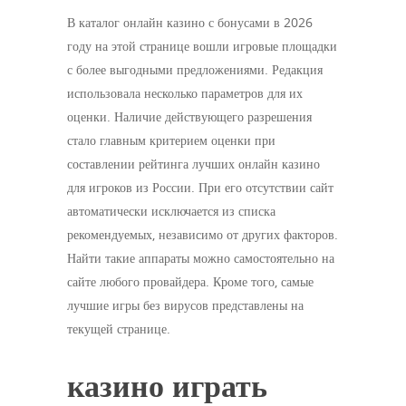
В каталог онлайн казино с бонусами в 2026
году на этой странице вошли игровые площадки
с более выгодными предложениями. Редакция
использовала несколько параметров для их
оценки. Наличие действующего разрешения
стало главным критерием оценки при
составлении рейтинга лучших онлайн казино
для игроков из России. При его отсутствии сайт
автоматически исключается из списка
рекомендуемых, независимо от других факторов.
Найти такие аппараты можно самостоятельно на
сайте любого провайдера. Кроме того, самые
лучшие игры без вирусов представлены на
текущей странице.
казино играть