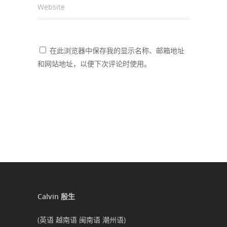
Website
在此浏览器中保存我的显示名称、邮箱地址
和网站地址，以便下次评论时使用。
Calvin 殷生
(英语 越南语 闽南语 潮州语)