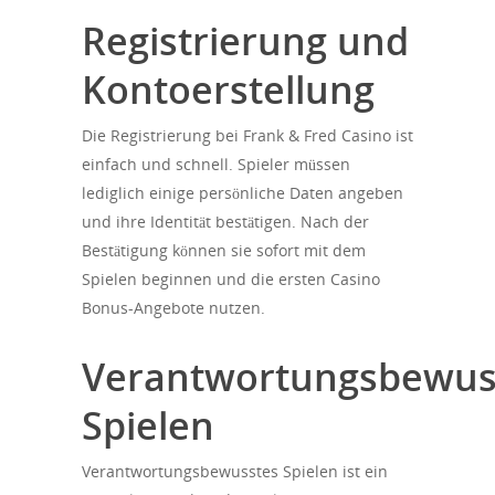
Registrierung und
Kontoerstellung
Die Registrierung bei Frank & Fred Casino ist
einfach und schnell. Spieler müssen
lediglich einige persönliche Daten angeben
und ihre Identität bestätigen. Nach der
Bestätigung können sie sofort mit dem
Spielen beginnen und die ersten Casino
Bonus-Angebote nutzen.
Verantwortungsbewus
Spielen
Verantwortungsbewusstes Spielen ist ein