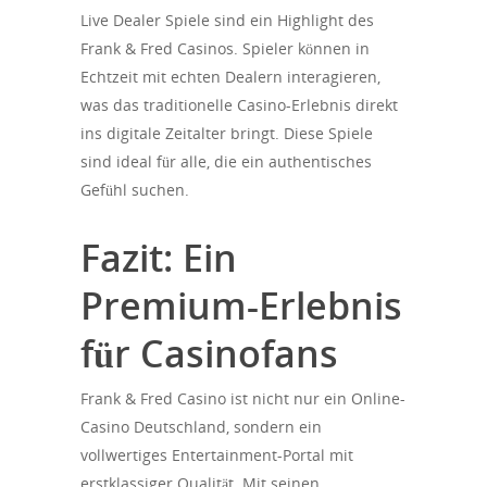
Live Dealer Spiele sind ein Highlight des
Frank & Fred Casinos. Spieler können in
Echtzeit mit echten Dealern interagieren,
was das traditionelle Casino-Erlebnis direkt
ins digitale Zeitalter bringt. Diese Spiele
sind ideal für alle, die ein authentisches
Gefühl suchen.
Fazit: Ein
Premium-Erlebnis
für Casinofans
Frank & Fred Casino ist nicht nur ein Online-
Casino Deutschland, sondern ein
vollwertiges Entertainment-Portal mit
erstklassiger Qualität. Mit seinen