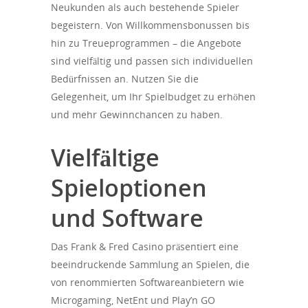
Neukunden als auch bestehende Spieler
begeistern. Von Willkommensbonussen bis
hin zu Treueprogrammen – die Angebote
sind vielfältig und passen sich individuellen
Bedürfnissen an. Nutzen Sie die
Gelegenheit, um Ihr Spielbudget zu erhöhen
und mehr Gewinnchancen zu haben.
Vielfältige
Spieloptionen
und Software
Das Frank & Fred Casino präsentiert eine
beeindruckende Sammlung an Spielen, die
von renommierten Softwareanbietern wie
Microgaming, NetEnt und Play’n GO