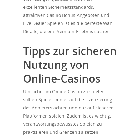
exzellenten Sicherheitsstandards,
attraktiven Casino Bonus-Angeboten und
Live Dealer Spielen ist es die perfekte Wahl
für alle, die ein Premium-Erlebnis suchen.
Tipps zur sicheren
Nutzung von
Online-Casinos
Um sicher im Online-Casino zu spielen,
sollten Spieler immer auf die Lizenzierung
des Anbieters achten und nur auf sicheren
Plattformen spielen. Zudem ist es wichtig,
Verantwortungsbewusstes Spielen zu
praktizieren und Grenzen zu setzen.