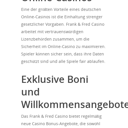
Eine der größten Vorteile eines deutschen
Online-Casinos ist die Einhaltung strenger
gesetzlicher Vorgaben. Frank & Fred Casino
arbeitet mit vertrauenswürdigen
Lizenzbehörden zusammen, um die
Sicherheit im Online-Casino zu maximieren.
Spieler können sicher sein, dass ihre Daten
geschützt sind und alle Spiele fair ablaufen.
Exklusive Boni
und
Willkommensangebot
Das Frank & Fred Casino bietet regelmäßig
neue Casino Bonus-Angebote, die sowohl