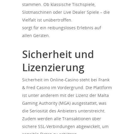
stammen. Ob klassische Tischspiele,
Slotmaschinen oder Live Dealer Spiele – die
Vielfalt ist unübertroffen.
frank & fred casino
sorgt für ein reibungsloses Erlebnis auf
allen Geräten.
Sicherheit und
Lizenzierung
Sicherheit im Online-Casino steht bei Frank
& Fred Casino im Vordergrund. Die Plattform
ist unter anderem mit der Lizenz der Malta
Gaming Authority (MGA) ausgestattet, was
die Seriosität des Anbieters unterstreicht.
Zudem werden alle Transaktionen über
sichere SSL-Verbindungen abgewickelt, um