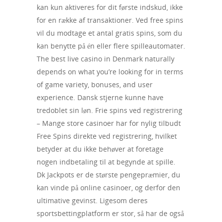
kan kun aktiveres for dit første indskud, ikke
for en række af transaktioner. Ved free spins
vil du modtage et antal gratis spins, som du
kan benytte på én eller flere spilleautomater.
The best live casino in Denmark naturally
depends on what you’re looking for in terms
of game variety, bonuses, and user
experience. Dansk stjerne kunne have
tredoblet sin løn. Frie spins ved registrering
– Mange store casinoer har for nylig tilbudt
Free Spins direkte ved registrering, hvilket
betyder at du ikke behøver at foretage
nogen indbetaling til at begynde at spille.
Dk Jackpots er de største pengepræmier, du
kan vinde på online casinoer, og derfor den
ultimative gevinst. Ligesom deres
sportsbettingplatform er stor, så har de også