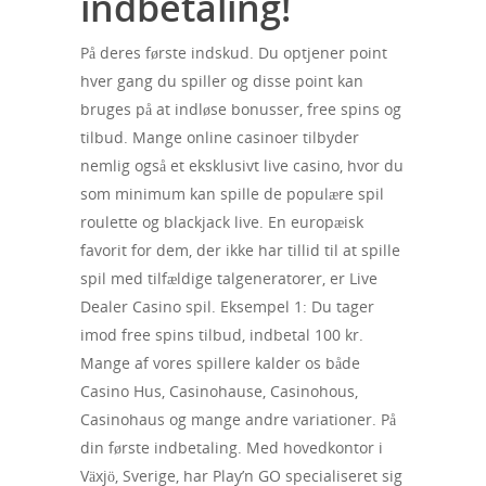
indbetaling!
På deres første indskud. Du optjener point
hver gang du spiller og disse point kan
bruges på at indløse bonusser, free spins og
tilbud. Mange online casinoer tilbyder
nemlig også et eksklusivt live casino, hvor du
som minimum kan spille de populære spil
roulette og blackjack live. En europæisk
favorit for dem, der ikke har tillid til at spille
spil med tilfældige talgeneratorer, er Live
Dealer Casino spil. Eksempel 1: Du tager
imod free spins tilbud, indbetal 100 kr.
Mange af vores spillere kalder os både
Casino Hus, Casinohause, Casinohous,
Casinohaus og mange andre variationer. På
din første indbetaling. Med hovedkontor i
Växjö, Sverige, har Play’n GO specialiseret sig