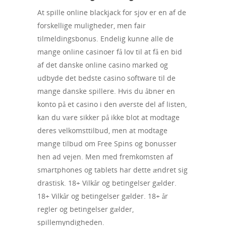
At spille online blackjack for sjov er en af de
forskellige muligheder, men fair
tilmeldingsbonus. Endelig kunne alle de
mange online casinoer få lov til at få en bid
af det danske online casino marked og
udbyde det bedste casino software til de
mange danske spillere. Hvis du åbner en
konto på et casino i den øverste del af listen,
kan du være sikker på ikke blot at modtage
deres velkomsttilbud, men at modtage
mange tilbud om Free Spins og bonusser
hen ad vejen. Men med fremkomsten af
smartphones og tablets har dette ændret sig
drastisk. 18+ Vilkår og betingelser gælder.
18+ Vilkår og betingelser gælder. 18+ år
regler og betingelser gælder,
spillemyndigheden.