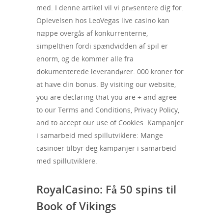
med. I denne artikel vil vi præsentere dig for.
Oplevelsen hos LeoVegas live casino kan
næppe overgås af konkurrenterne,
simpelthen fordi spændvidden af ​​spil er
enorm, og de kommer alle fra
dokumenterede leverandører. 000 kroner for
at hæve din bonus. By visiting our website,
you are declaring that you are + and agree
to our Terms and Conditions, Privacy Policy,
and to accept our use of Cookies. Kampanjer
i samarbeid med spillutviklere: Mange
casinoer tilbyr deg kampanjer i samarbeid
med spillutviklere.
RoyalCasino: Få 50 spins til
Book of Vikings