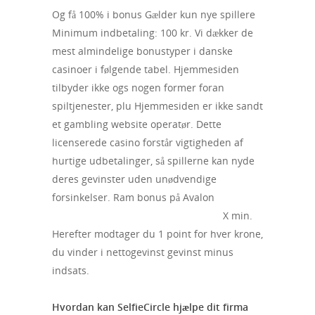
Og få 100% i bonus Gælder kun nye spillere
Minimum indbetaling: 100 kr. Vi dækker de
mest almindelige bonustyper i danske
casinoer i følgende tabel. Hjemmesiden
tilbyder ikke ogs nogen former foran
spiltjenester, plu Hjemmesiden er ikke sandt
et gambling website operatør. Dette
licenserede casino forstår vigtigheden af
hurtige udbetalinger, så spillerne kan nyde
deres gevinster uden unødvendige
forsinkelser. Ram bonus på Avalon
https://www.curacao-egaming.com/
X min.
Herefter modtager du 1 point for hver krone,
du vinder i nettogevinst gevinst minus
indsats.
Hvordan kan SelfieCircle hjælpe dit firma