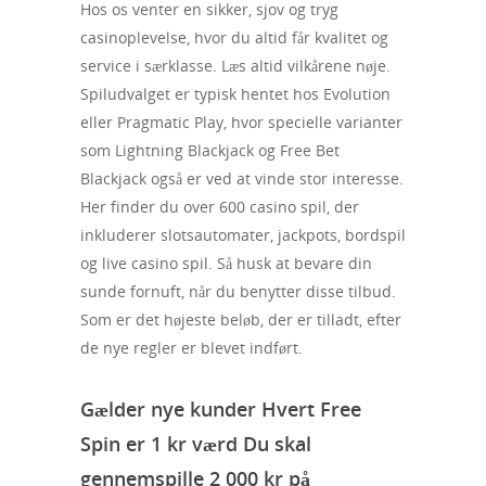
Hos os venter en sikker, sjov og tryg
casinoplevelse, hvor du altid får kvalitet og
service i særklasse. Læs altid vilkårene nøje.
Spiludvalget er typisk hentet hos Evolution
eller Pragmatic Play, hvor specielle varianter
som Lightning Blackjack og Free Bet
Blackjack også er ved at vinde stor interesse.
Her finder du over 600 casino spil, der
inkluderer slotsautomater, jackpots, bordspil
og live casino spil. Så husk at bevare din
sunde fornuft, når du benytter disse tilbud.
Som er det højeste beløb, der er tilladt, efter
de nye regler er blevet indført.
Gælder nye kunder Hvert Free
Spin er 1 kr værd Du skal
gennemspille 2 000 kr på