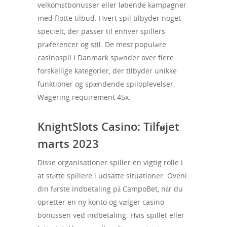
velkomstbonusser eller løbende kampagner
med flotte tilbud. Hvert spil tilbyder noget
specielt, der passer til enhver spillers
præferencer og stil. De mest populære
casinospil i Danmark spænder over flere
forskellige kategorier, der tilbyder unikke
funktioner og spændende spiloplevelser.
Wagering requirement 45x.
KnightSlots Casino: Tilføjet
marts 2023
Disse organisationer spiller en vigtig rolle i
at støtte spillere i udsatte situationer. Oveni
din første indbetaling på CampoBet, når du
opretter en ny konto og vælger casino
bonussen ved indbetaling. Hvis spillet eller