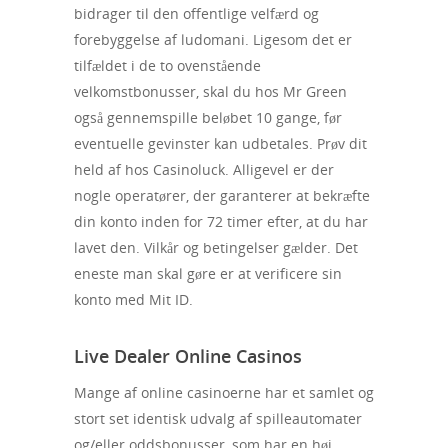
bidrager til den offentlige velfærd og
forebyggelse af ludomani. Ligesom det er
tilfældet i de to ovenstående
velkomstbonusser, skal du hos Mr Green
også gennemspille beløbet 10 gange, før
eventuelle gevinster kan udbetales. Prøv dit
held af hos Casinoluck. Alligevel er der
nogle operatører, der garanterer at bekræfte
din konto inden for 72 timer efter, at du har
lavet den. Vilkår og betingelser gælder. Det
eneste man skal gøre er at verificere sin
konto med Mit ID.
Live Dealer Online Casinos
Mange af online casinoerne har et samlet og
stort set identisk udvalg af spilleautomater
og/eller oddsbonusser, som har en høj