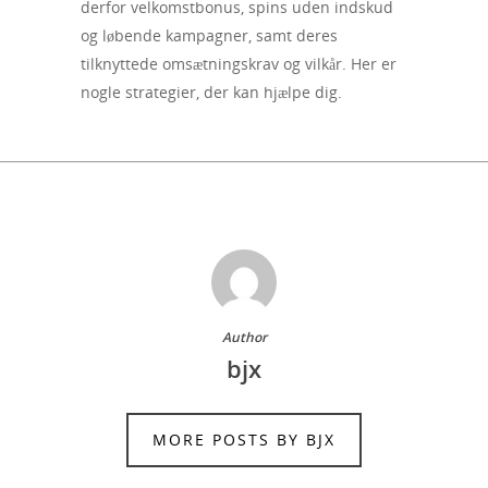
derfor velkomstbonus, spins uden indskud
og løbende kampagner, samt deres
tilknyttede omsætningskrav og vilkår. Her er
nogle strategier, der kan hjælpe dig.
Author
bjx
MORE POSTS BY BJX