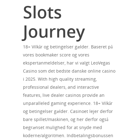
Slots
Journey
18+ Vilkår og betingelser gælder. Baseret på
vores bookmaker score og vores
ekspertanmeldelser, har vi valgt LeoVegas
Casino som det bedste danske online casino
i 2025. With high quality streaming,
professional dealers, and interactive
features, live dealer casinos provide an
unparalleled gaming experience. 18+ Vilkår
og betingelser gælder. Casinoet lejer derfor
bare spillet/maskinen, og her derfor også
begrænset mulighed for at snyde med
koderne/algoritmen. Indbetalingsbonussen