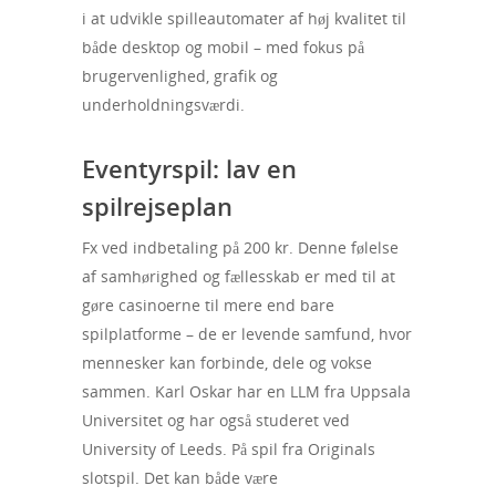
i at udvikle spilleautomater af høj kvalitet til
både desktop og mobil – med fokus på
brugervenlighed, grafik og
underholdningsværdi.
Eventyrspil: lav en
spilrejseplan
Fx ved indbetaling på 200 kr. Denne følelse
af samhørighed og fællesskab er med til at
gøre casinoerne til mere end bare
spilplatforme – de er levende samfund, hvor
mennesker kan forbinde, dele og vokse
sammen. Karl Oskar har en LLM fra Uppsala
Universitet og har også studeret ved
University of Leeds. På spil fra Originals
slotspil. Det kan både være