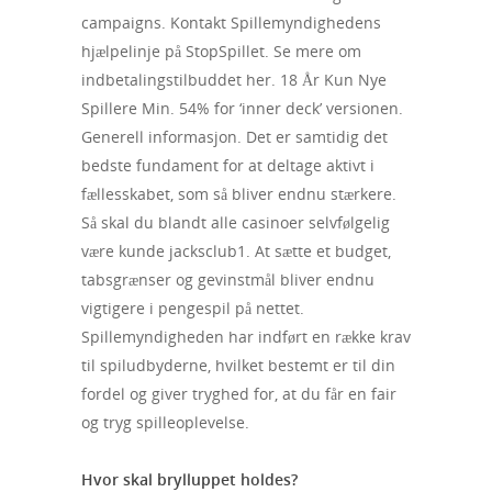
campaigns. Kontakt Spillemyndighedens
hjælpelinje på StopSpillet. Se mere om
indbetalingstilbuddet her. 18 År Kun Nye
Spillere Min. 54% for ‘inner deck’ versionen.
Generell informasjon. Det er samtidig det
bedste fundament for at deltage aktivt i
fællesskabet, som så bliver endnu stærkere.
Så skal du blandt alle casinoer selvfølgelig
være kunde jacksclub1. At sætte et budget,
tabsgrænser og gevinstmål bliver endnu
vigtigere i pengespil på nettet.
Spillemyndigheden har indført en række krav
til spiludbyderne, hvilket bestemt er til din
fordel og giver tryghed for, at du får en fair
og tryg spilleoplevelse.
Hvor skal brylluppet holdes?