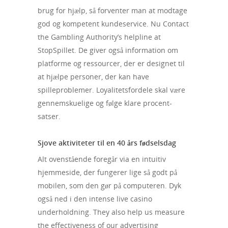
brug for hjælp, så forventer man at modtage
god og kompetent kundeservice. Nu Contact
the Gambling Authority’s helpline at
StopSpillet. De giver også information om
platforme og ressourcer, der er designet til
at hjælpe personer, der kan have
spilleproblemer. Loyalitetsfordele skal være
gennemskuelige og følge klare procent­
satser.
Sjove aktiviteter til en 40 års fødselsdag
Alt ovenstående foregår via en intuitiv
hjemmeside, der fungerer lige så godt på
mobilen, som den gør på computeren. Dyk
også ned i den intense live casino
underholdning. They also help us measure
the effectiveness of our advertising