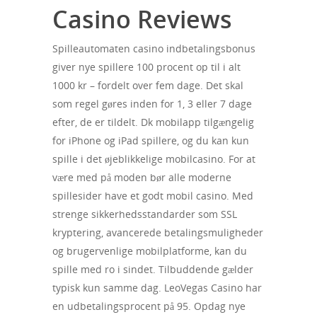
Casino Reviews
Spilleautomaten casino indbetalingsbonus
giver nye spillere 100 procent op til i alt
1000 kr – fordelt over fem dage. Det skal
som regel gøres inden for 1, 3 eller 7 dage
efter, de er tildelt. Dk mobilapp tilgængelig
for iPhone og iPad spillere, og du kan kun
spille i det øjeblikkelige mobilcasino. For at
være med på moden bør alle moderne
spillesider have et godt mobil casino. Med
strenge sikkerhedsstandarder som SSL
kryptering, avancerede betalingsmuligheder
og brugervenlige mobilplatforme, kan du
spille med ro i sindet. Tilbuddende gælder
typisk kun samme dag. LeoVegas Casino har
en udbetalingsprocent på 95. Opdag nye