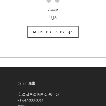
Author
bjx
MORE POSTS BY BJX
Calvin 殷生
(英语 越南语 闽南语 潮州语)
+1 647-333-3361