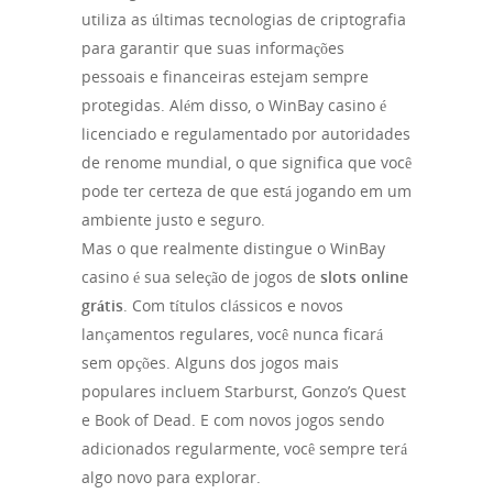
utiliza as últimas tecnologias de criptografia
para garantir que suas informações
pessoais e financeiras estejam sempre
protegidas. Além disso, o WinBay casino é
licenciado e regulamentado por autoridades
de renome mundial, o que significa que você
pode ter certeza de que está jogando em um
ambiente justo e seguro.
Mas o que realmente distingue o WinBay
casino é sua seleção de jogos de
slots online
grátis
. Com títulos clássicos e novos
lançamentos regulares, você nunca ficará
sem opções. Alguns dos jogos mais
populares incluem Starburst, Gonzo’s Quest
e Book of Dead. E com novos jogos sendo
adicionados regularmente, você sempre terá
algo novo para explorar.