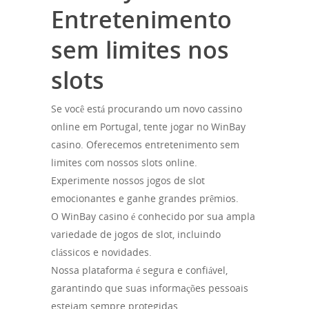
Entretenimento
sem limites nos
slots
Se você está procurando um novo cassino
online em Portugal, tente jogar no WinBay
casino. Oferecemos entretenimento sem
limites com nossos slots online.
Experimente nossos jogos de slot
emocionantes e ganhe grandes prêmios.
O WinBay casino é conhecido por sua ampla
variedade de jogos de slot, incluindo
clássicos e novidades.
Nossa plataforma é segura e confiável,
garantindo que suas informações pessoais
estejam sempre protegidas.