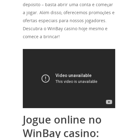
depósito – basta abrir uma conta e começar
a jogar. Além disso, oferecemos promoções e
ofertas especiais para nossos jogadores.
Descubra o WinBay casino hoje mesmo e
comece a brincar!
Jogue online no
WinBay casino: