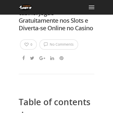
Experimente WinBay
casino: Jogue
Gratuitamente nos Slots e
Diverta-se Online no Casino
No Comments
0
Table of contents
Descubra o WinBay casino: Diversão