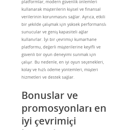
platformlar, modern güvenlik önlemleri
kullanarak müşterilerin kişisel ve finansal
verilerinin korunmasını sağlar. Ayrıca, etkili
bir şekilde çalışmak için yüksek performanslı
sunucular ve geniş kapasiteli ağlar
kullanırlar. İyi bir çevrimiçi kumarhane
platformu, değerli müşterilerine keyifli ve
güvenli bir oyun deneyimi sunmak için
çalışır. Bu nedenle, en iyi oyun seçenekleri,
kolay ve hızlı ödeme yöntemleri, müşteri
hizmetleri ve destek sağlar.
Bonuslar ve
promosyonları en
iyi çevrimiçi