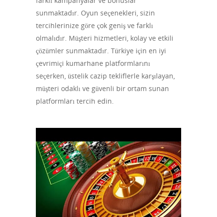
farklı kampanyalar ve bonuslar
sunmaktadır. Oyun seçenekleri, sizin
tercihlerinize göre çok geniş ve farklı
olmalıdır. Müşteri hizmetleri, kolay ve etkili
çözümler sunmaktadır. Türkiye için en iyi
çevrimiçi kumarhane platformlarını
seçerken, üstelik cazip tekliflerle karşılayan,
müşteri odaklı ve güvenli bir ortam sunan
platformları tercih edin.