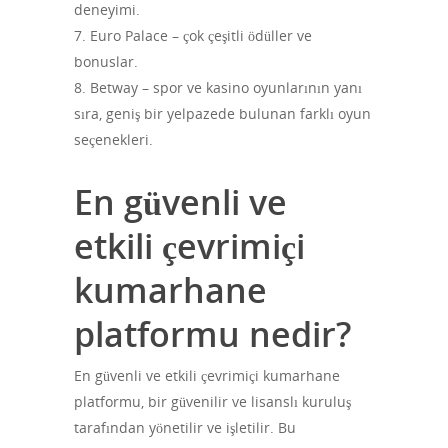
deneyimi.
7. Euro Palace – çok çeşitli ödüller ve
bonuslar.
8. Betway – spor ve kasino oyunlarının yanı
sıra, geniş bir yelpazede bulunan farklı oyun
seçenekleri.
En güvenli ve
etkili çevrimiçi
kumarhane
platformu nedir?
En güvenli ve etkili çevrimiçi kumarhane
platformu, bir güvenilir ve lisanslı kuruluş
tarafından yönetilir ve işletilir. Bu