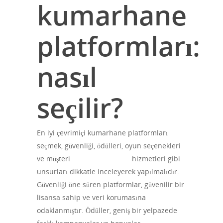
kumarhane
platformları:
nasıl
seçilir?
En iyi çevrimiçi kumarhane platformları
seçmek, güvenliği, ödülleri, oyun seçenekleri
ve müşteri
1king casino giris
hizmetleri gibi
unsurları dikkatle inceleyerek yapılmalıdır.
Güvenliği öne süren platformlar, güvenilir bir
lisansa sahip ve veri korumasına
odaklanmıştır. Ödüller, geniş bir yelpazede