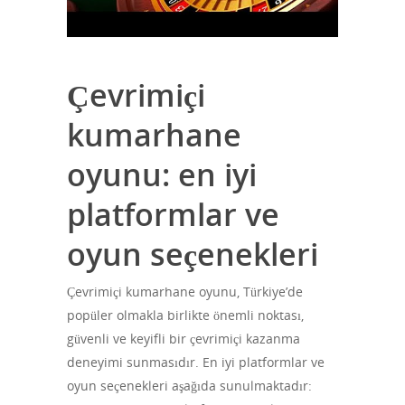
Çevrimiçi
kumarhane
oyunu: en iyi
platformlar ve
oyun seçenekleri
Çevrimiçi kumarhane oyunu, Türkiye’de
popüler olmakla birlikte önemli noktası,
güvenli ve keyifli bir çevrimiçi kazanma
deneyimi sunmasıdır. En iyi platformlar ve
oyun seçenekleri aşağıda sunulmaktadır: