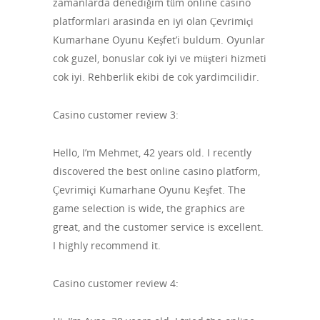
zamanlarda denediğim tüm online casino
platformlari arasinda en iyi olan Çevrimiçi
Kumarhane Oyunu Keşfet’i buldum. Oyunlar
cok guzel, bonuslar cok iyi ve müşteri hizmeti
cok iyi. Rehberlik ekibi de cok yardimcilidir.
Casino customer review 3:
Hello, I’m Mehmet, 42 years old. I recently
discovered the best online casino platform,
Çevrimiçi Kumarhane Oyunu Keşfet. The
game selection is wide, the graphics are
great, and the customer service is excellent.
I highly recommend it.
Casino customer review 4: