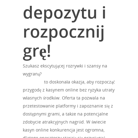
depozytu i
rozpocznij
grę!
Szukasz ekscytującej rozrywki i szansy na
wygraną?
Vavada kod promocyjny bez
depozytu
to doskonała okazja, aby rozpocząć
przygodę z kasynem online bez ryzyka utraty
własnych środków. Oferta ta pozwala na
przetestowanie platformy i zapoznanie się z
dostępnymi grami, a także na potencjalne
zdobycie atrakcyjnych nagród. W świecie
kasyn online konkurencja jest ogromna,
dlatego operatorzy starają się przyciągać