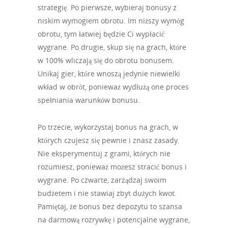
strategię. Po pierwsze, wybieraj bonusy z
niskim wymogiem obrotu. Im niższy wymóg
obrotu, tym łatwiej będzie Ci wypłacić
wygrane. Po drugie, skup się na grach, które
w 100% wliczają się do obrotu bonusem.
Unikaj gier, które wnoszą jedynie niewielki
wkład w obrót, ponieważ wydłużą one proces
spełniania warunków bonusu.
Po trzecie, wykorzystaj bonus na grach, w
których czujesz się pewnie i znasz zasady.
Nie eksperymentuj z grami, których nie
rozumiesz, ponieważ możesz stracić bonus i
wygrane. Po czwarte, zarządzaj swoim
budżetem i nie stawiaj zbyt dużych kwot.
Pamiętaj, że bonus bez depozytu to szansa
na darmową rozrywkę i potencjalne wygrane,