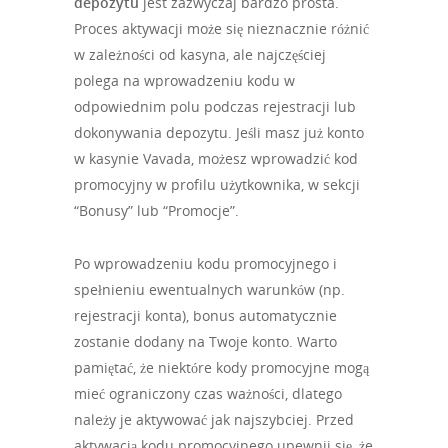
depozytu
jest zazwyczaj bardzo prosta.
Proces aktywacji może się nieznacznie różnić
w zależności od kasyna, ale najczęściej
polega na wprowadzeniu kodu w
odpowiednim polu podczas rejestracji lub
dokonywania depozytu. Jeśli masz już konto
w kasynie Vavada, możesz wprowadzić kod
promocyjny w profilu użytkownika, w sekcji
“Bonusy” lub “Promocje”.
Po wprowadzeniu kodu promocyjnego i
spełnieniu ewentualnych warunków (np.
rejestracji konta), bonus automatycznie
zostanie dodany na Twoje konto. Warto
pamiętać, że niektóre kody promocyjne mogą
mieć ograniczony czas ważności, dlatego
należy je aktywować jak najszybciej. Przed
aktywacją kodu promocyjnego upewnij się, że