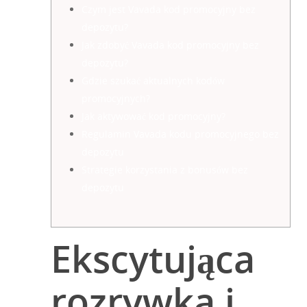
Czym jest Vavada kod promocyjny bez
depozytu?
Jak zdobyć Vavada kod promocyjny bez
depozytu?
Gdzie szukać aktualnych kodów
promocyjnych?
Jak aktywować kod promocyjny?
Regulamin Vavada kodu promocyjnego bez
depozytu
Strategie korzystania z bonusów bez
depozytu
Ekscytująca
rozrywka i