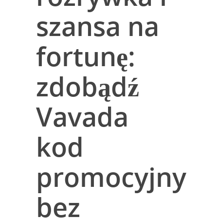
szansa na
fortunę:
zdobądź
Vavada
kod
promocyjny
bez