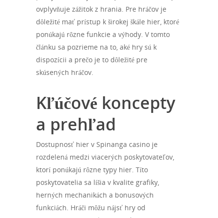
ovplyvňuje zážitok z hrania. Pre hráčov je
dôležité mať prístup k širokej škále hier, ktoré
ponúkajú rôzne funkcie a výhody. V tomto
článku sa pozrieme na to, aké hry sú k
dispozícii a prečo je to dôležité pre
skúsených hráčov.
www.penzion-dolinka.sk
Kľúčové koncepty
a prehľad
Dostupnosť hier v Spinanga casino je
rozdelená medzi viacerých poskytovateľov,
ktorí ponúkajú rôzne typy hier. Títo
poskytovatelia sa líšia v kvalite grafiky,
herných mechanikách a bonusových
funkciách. Hráči môžu nájsť hry od