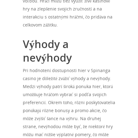
voľbou. Hráči môžu tiež využiť živé kasínové
hry na zlepšenie svojich zručností a na
interakciu s ostatnými hráčmi, čo pridáva na
celkovom zážitku.
Výhody a
nevýhody
Pri hodnotení dostupnosti hier v Spinanga
casino je dôležité zvážiť výhody a nevýhody.
Medzi výhody patrí široká ponuka hier, ktorá
umožňuje hráčom vybrať si podľa svojich
preferencií. Okrem toho, rôzni poskytovatelia
ponúkajú rôzne bonusy a promo akcie, čo
môže zvýšiť šance na výhru. Na druhej
strane, nevýhodou môže byť, že niektoré hry
môžu mať nižšie výplatné pomery, čo môže