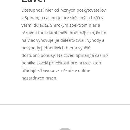
Dostupnosť hier od rôznych poskytovateľov
v Spinanga casino je pre skúsených hráčov
veľmi dôležitá. S širokým spektrom hier a
rôznymi funkciami môžu hráči nájsť to, čo im
najviac vyhovuje. Je dôležité zvážiť výhody a
nevýhody jednotlivých hier a využiť
dostupné bonusy. Na záver, Spinanga casino
ponúka skvelé príležitosti pre hráčov, ktorí
hľadajú zábavu a vzrušenie v online
hazardných hrách.