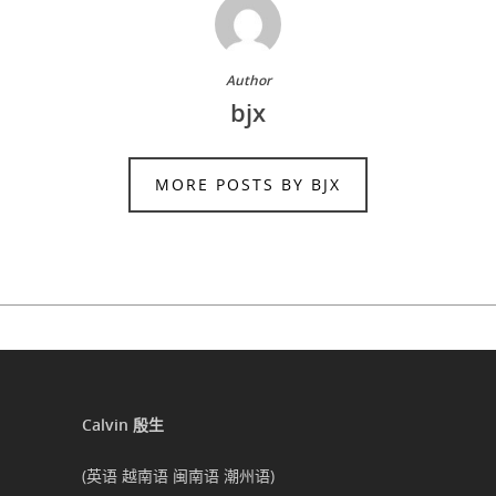
Author
bjx
MORE POSTS BY BJX
Calvin 殷生
(英语 越南语 闽南语 潮州语)