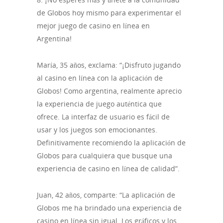
de Globos hoy mismo para experimentar el
mejor juego de casino en línea en
Argentina!
María, 35 años, exclama: “¡Disfruto jugando
al casino en línea con la aplicación de
Globos! Como argentina, realmente aprecio
la experiencia de juego auténtica que
ofrece. La interfaz de usuario es fácil de
usar y los juegos son emocionantes.
Definitivamente recomiendo la aplicación de
Globos para cualquiera que busque una
experiencia de casino en línea de calidad”.
Juan, 42 años, comparte: “La aplicación de
Globos me ha brindado una experiencia de
casino en línea sin igual. Los gráficos y los