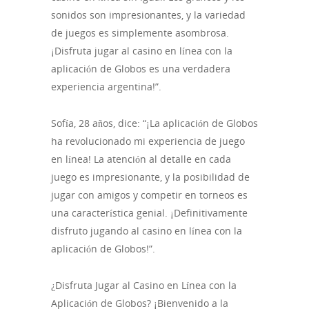
sonidos son impresionantes, y la variedad
de juegos es simplemente asombrosa.
¡Disfruta jugar al casino en línea con la
aplicación de Globos es una verdadera
experiencia argentina!”.
Sofía, 28 años, dice: “¡La aplicación de Globos
ha revolucionado mi experiencia de juego
en línea! La atención al detalle en cada
juego es impresionante, y la posibilidad de
jugar con amigos y competir en torneos es
una característica genial. ¡Definitivamente
disfruto jugando al casino en línea con la
aplicación de Globos!”.
¿Disfruta Jugar al Casino en Línea con la
Aplicación de Globos? ¡Bienvenido a la