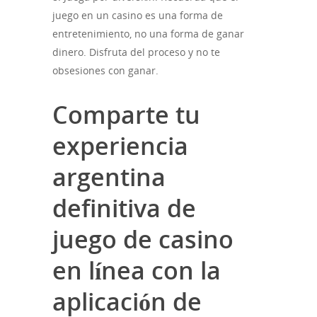
juego en un casino es una forma de
entretenimiento, no una forma de ganar
dinero. Disfruta del proceso y no te
obsesiones con ganar.
Comparte tu
experiencia
argentina
definitiva de
juego de casino
en línea con la
aplicación de