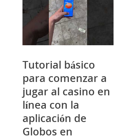
Tutorial básico
para comenzar a
jugar al casino en
línea con la
aplicación de
Globos en