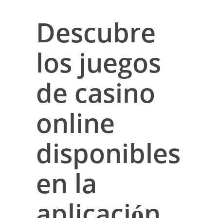
Descubre
los juegos
de casino
online
disponibles
en la
aplicación