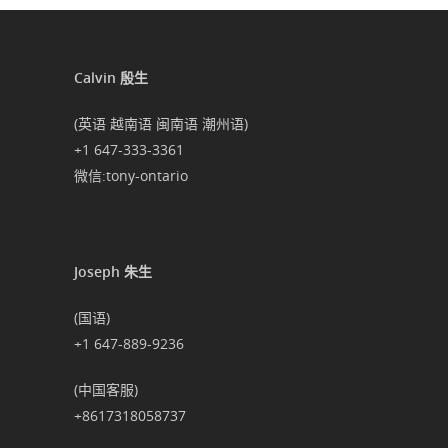
Calvin 殷生
(英语 越南语 闽南语 潮州语)
+1 647-333-3361
微信:tony-ontario
Joseph 朱生
(国语)
+1 647-889-9236
(中国客服)
+8617318058737