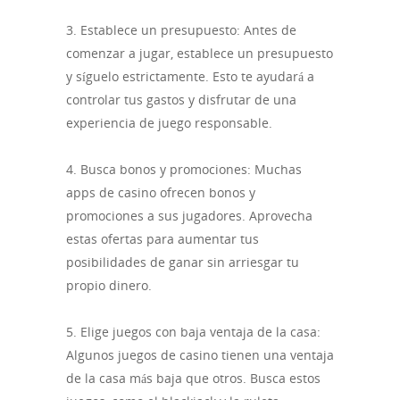
3. Establece un presupuesto: Antes de
comenzar a jugar, establece un presupuesto
y síguelo estrictamente. Esto te ayudará a
controlar tus gastos y disfrutar de una
experiencia de juego responsable.
4. Busca bonos y promociones: Muchas
apps de casino ofrecen bonos y
promociones a sus jugadores. Aprovecha
estas ofertas para aumentar tus
posibilidades de ganar sin arriesgar tu
propio dinero.
5. Elige juegos con baja ventaja de la casa:
Algunos juegos de casino tienen una ventaja
de la casa más baja que otros. Busca estos