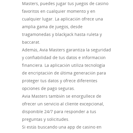
Masters, puedes jugar tus juegos de casino
favoritos en cualquier momento y en
cualquier lugar. La aplicación ofrece una
amplia gama de juegos, desde
tragamonedas y blackjack hasta ruleta y
baccarat.
Además, Avia Masters garantiza la seguridad
y confiabilidad de tus datos e información
financiera. La aplicación utiliza tecnología
de encriptación de última generación para
proteger tus datos y ofrece diferentes
opciones de pago seguras.
Avia Masters también se enorgullece de
ofrecer un servicio al cliente excepcional,
disponible 24/7 para responder a tus
preguntas y solicitudes.
Si estás buscando una app de casino en