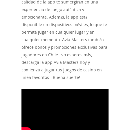
calidad de la app te sumergirán en una
experiencia de juego auténtica y
emocionante. Además, la app está
disponible en dispositivos móviles, lo que te
permite jugar en cualquier lugar y en
cualquier momento. Avia Masters también
ofrece bonos y promociones exclusivas para
jugadores en Chile. No esperes más,
descarga la app Avia Masters hoy y
comienza a jugar tus juegos de casino en
línea favoritos. ¡Buena suerte!