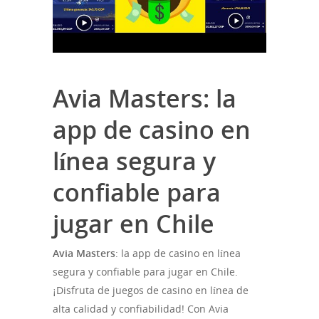
Avia Masters: la
app de casino en
línea segura y
confiable para
jugar en Chile
Avia Masters
: la app de casino en línea
segura y confiable para jugar en Chile.
¡Disfruta de juegos de casino en línea de
alta calidad y confiabilidad! Con Avia