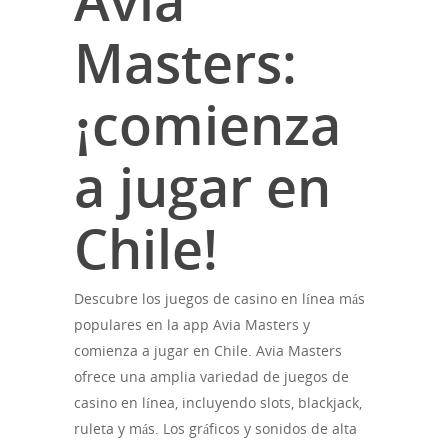
Avia
Masters:
¡comienza
a jugar en
Chile!
Descubre los juegos de casino en línea más
populares en la app Avia Masters y
comienza a jugar en Chile. Avia Masters
ofrece una amplia variedad de juegos de
casino en línea, incluyendo slots, blackjack,
ruleta y más. Los gráficos y sonidos de alta