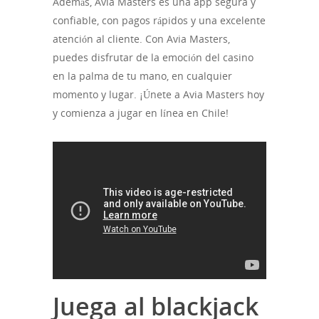
Además, Avia Masters es una app segura y
confiable, con pagos rápidos y una excelente
atención al cliente. Con Avia Masters,
puedes disfrutar de la emoción del casino
en la palma de tu mano, en cualquier
momento y lugar. ¡Únete a Avia Masters hoy
y comienza a jugar en línea en Chile!
Juega al blackjack