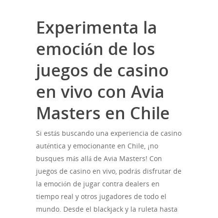
Experimenta la
emoción de los
juegos de casino
en vivo con Avia
Masters en Chile
Si estás buscando una experiencia de casino
auténtica y emocionante en Chile, ¡no
busques más allá de Avia Masters! Con
juegos de casino en vivo, podrás disfrutar de
la emoción de jugar contra dealers en
tiempo real y otros jugadores de todo el
mundo. Desde el blackjack y la ruleta hasta