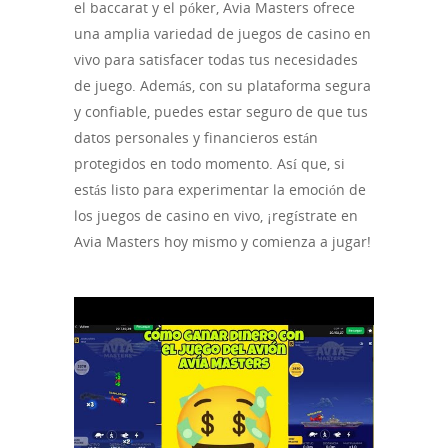
el baccarat y el póker, Avia Masters ofrece
una amplia variedad de juegos de casino en
vivo para satisfacer todas tus necesidades
de juego. Además, con su plataforma segura
y confiable, puedes estar seguro de que tus
datos personales y financieros están
protegidos en todo momento. Así que, si
estás listo para experimentar la emoción de
los juegos de casino en vivo, ¡regístrate en
Avia Masters hoy mismo y comienza a jugar!