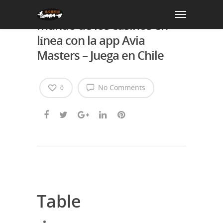
Disfruta del emocionante
mundo de los casinos en
línea con la app Avia
Masters – Juega en Chile
No Comments
0
Table
Descubre los juegos de casino en línea