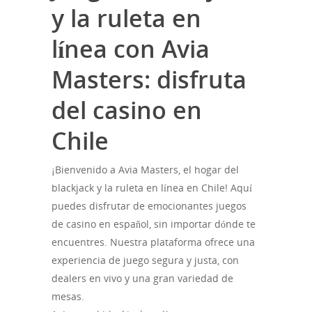
y la ruleta en
línea con Avia
Masters: disfruta
del casino en
Chile
¡Bienvenido a Avia Masters, el hogar del
blackjack y la ruleta en línea en Chile! Aquí
puedes disfrutar de emocionantes juegos
de casino en español, sin importar dónde te
encuentres. Nuestra plataforma ofrece una
experiencia de juego segura y justa, con
dealers en vivo y una gran variedad de
mesas.