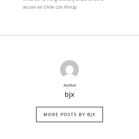
acción en Chile con PinUp.
Author
bjx
MORE POSTS BY BJX