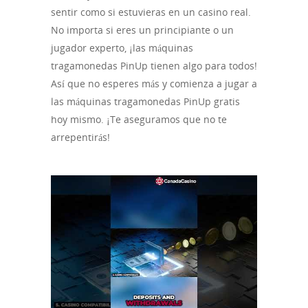
sentir como si estuvieras en un casino real.
No importa si eres un principiante o un
jugador experto, ¡las máquinas
tragamonedas PinUp tienen algo para todos!
Así que no esperes más y comienza a jugar a
las máquinas tragamonedas PinUp gratis
hoy mismo. ¡Te aseguramos que no te
arrepentirás!