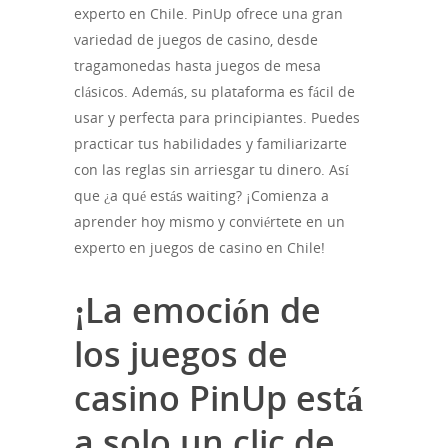
experto en Chile. PinUp ofrece una gran
variedad de juegos de casino, desde
tragamonedas hasta juegos de mesa
clásicos. Además, su plataforma es fácil de
usar y perfecta para principiantes. Puedes
practicar tus habilidades y familiarizarte
con las reglas sin arriesgar tu dinero. Así
que ¿a qué estás waiting? ¡Comienza a
aprender hoy mismo y conviértete en un
experto en juegos de casino en Chile!
¡La emoción de
los juegos de
casino PinUp está
a solo un clic de