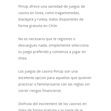
PinUp ofrece una variedad de juegos de
casino en línea, como tragamonedas,
blackjack y ruleta, todos disponibles de
forma gratuita en Chile.
No es necesario que te registres o
descargues nada, simplemente selecciona
tu juego preferido y comienza a jugar en
línea.
Los juegos de casino PinUp son una
excelente opción para aquellos que quieren
practicar o familiarizarse con las reglas sin
correr riesgos financieros.
Disfruta del excitement de los casinos en
línea de forma gratuita y sé parte de la