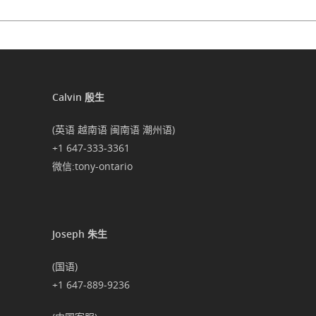
Calvin 殷生
(英语 越南语 闽南语 潮州语)
+1 647-333-3361
微信:tony-ontario
Joseph 朱生
(国语)
+1 647-889-9236