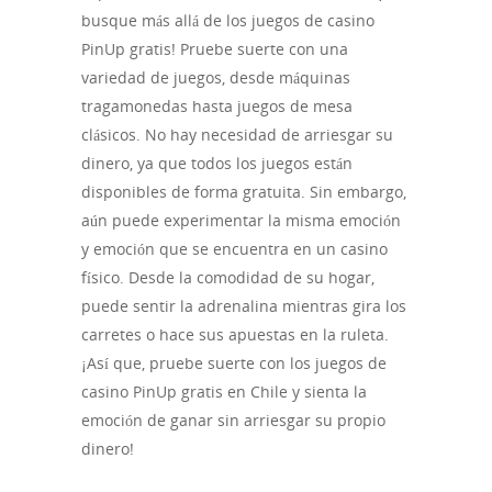
busque más allá de los juegos de casino
PinUp gratis! Pruebe suerte con una
variedad de juegos, desde máquinas
tragamonedas hasta juegos de mesa
clásicos. No hay necesidad de arriesgar su
dinero, ya que todos los juegos están
disponibles de forma gratuita. Sin embargo,
aún puede experimentar la misma emoción
y emoción que se encuentra en un casino
físico. Desde la comodidad de su hogar,
puede sentir la adrenalina mientras gira los
carretes o hace sus apuestas en la ruleta.
¡Así que, pruebe suerte con los juegos de
casino PinUp gratis en Chile y sienta la
emoción de ganar sin arriesgar su propio
dinero!