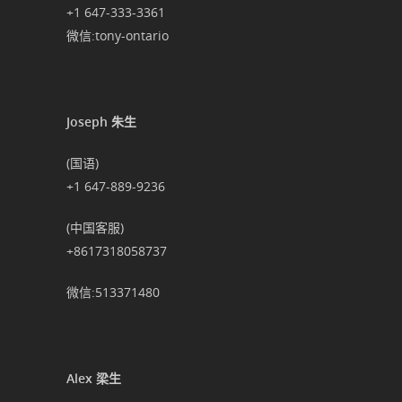
+1 647-333-3361
微信:tony-ontario
Joseph 朱生
(国语)
+1 647-889-9236
(中国客服)
+8617318058737
微信:513371480
Alex 梁生