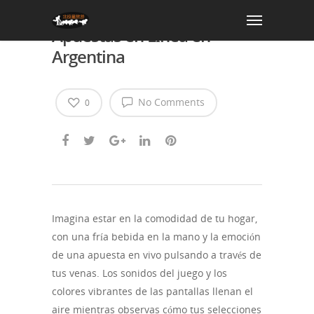
Descubre la Experiencia de
Apuestas en Línea en
Argentina
No Comments
0
Imagina estar en la comodidad de tu hogar,
con una fría bebida en la mano y la emoción
de una apuesta en vivo pulsando a través de
tus venas. Los sonidos del juego y los
colores vibrantes de las pantallas llenan el
aire mientras observas cómo tus selecciones