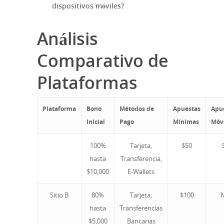
dispositivos móviles?
Análisis
Comparativo de
Plataformas
Plataforma
Bono
Métodos de
Apuestas
Apu
Inicial
Pago
Mínimas
Móv
jugadon
100%
Tarjeta,
$50
bet
hasta
Transferencia,
$10,000
E-Wallets
Sitio B
80%
Tarjeta,
$100
hasta
Transferencias
$5,000
Bancarias