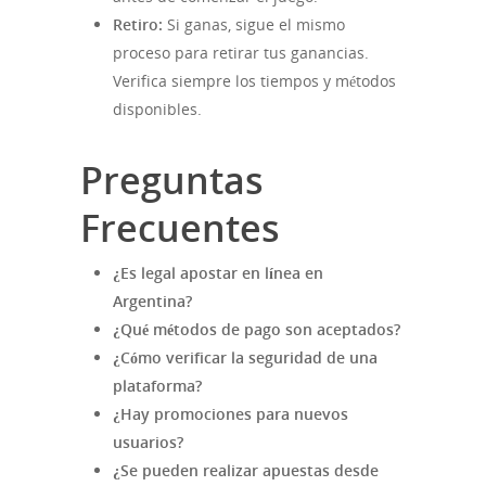
Retiro:
Si ganas, sigue el mismo
proceso para retirar tus ganancias.
Verifica siempre los tiempos y métodos
disponibles.
Preguntas
Frecuentes
¿Es legal apostar en línea en
Argentina?
¿Qué métodos de pago son aceptados?
¿Cómo verificar la seguridad de una
plataforma?
¿Hay promociones para nuevos
usuarios?
¿Se pueden realizar apuestas desde