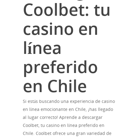
Coolbet: tu
casino en
línea
preferido
en Chile
Si estás buscando una experiencia de casino
en línea emocionante en Chile, ¡has llegado
al lugar correcto! Aprende a descargar
Coolbet, tu casino en línea preferido en
Chile. Coolbet ofrece una gran variedad de