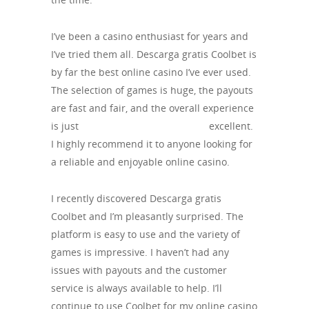
I’ve been a casino enthusiast for years and
I’ve tried them all. Descarga gratis Coolbet is
by far the best online casino I’ve ever used.
The selection of games is huge, the payouts
are fast and fair, and the overall experience
is just
https://www.coolbet-app.cl
excellent.
I highly recommend it to anyone looking for
a reliable and enjoyable online casino.
I recently discovered Descarga gratis
Coolbet and I’m pleasantly surprised. The
platform is easy to use and the variety of
games is impressive. I haven’t had any
issues with payouts and the customer
service is always available to help. I’ll
continue to use Coolbet for my online casino