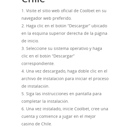
1. Visite el sitio web oficial de Coolbet en su
navegador web preferido.
2. Haga clic en el botón “Descargar” ubicado
en la esquina superior derecha de la página
de inicio.
3. Seleccione su sistema operativo y haga
clic en el botón “Descargar”
correspondiente.
4. Una vez descargado, haga doble clic en el
archivo de instalación para iniciar el proceso
de instalación.
5. Siga las instrucciones en pantalla para
completar la instalación.
6. Una vez instalado, inicie Coolbet, cree una
cuenta y comience a jugar en el mejor
casino de Chile.