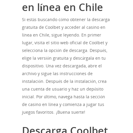
en línea en Chile
Si estás buscando cómo obtener la descarga
gratuita de Coolbet y acceder al casino en
línea en Chile, sigue leyendo. En primer
lugar, visita el sitio web oficial de Coolbet y
selecciona la opción de descarga. Después,
elige la versión gratuita y descárgala en tu
dispositivo. Una vez descargada, abre el
archivo y sigue las instrucciones de
instalación. Después de la instalación, crea
una cuenta de usuario y haz un depósito
inicial. Por último, navega hasta la sección
de casino en línea y comienza a jugar tus
juegos favoritos. ¡Buena suerte!
Descarga Coolbet