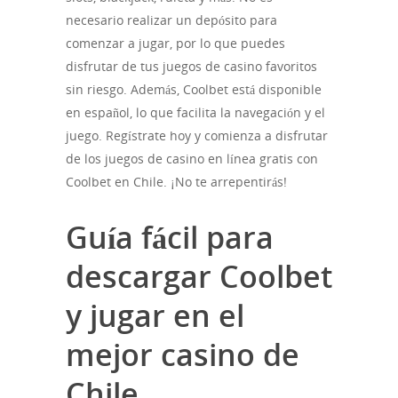
necesario realizar un depósito para
comenzar a jugar, por lo que puedes
disfrutar de tus juegos de casino favoritos
sin riesgo. Además, Coolbet está disponible
en español, lo que facilita la navegación y el
juego. Regístrate hoy y comienza a disfrutar
de los juegos de casino en línea gratis con
Coolbet en Chile. ¡No te arrepentirás!
Guía fácil para
descargar Coolbet
y jugar en el
mejor casino de
Chile