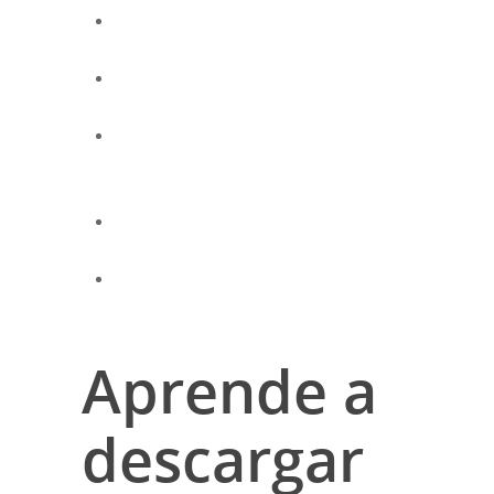
Disfruta de juegos de casino en línea
gratis con Coolbet en Chile
Guía fácil para descargar Coolbet y
jugar en el mejor casino de Chile
Cómo obtener la descarga gratuita de
Coolbet y acceder al casino en línea en
Chile
Descarga Coolbet y comienza a jugar en
el mejor casino online de Chile gratis
Todo lo que necesitas saber sobre la
descarga gratuita de Coolbet en Chile
Aprende a
descargar