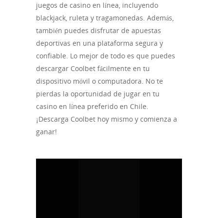
juegos de casino en línea, incluyendo
blackjack, ruleta y tragamonedas. Además,
también puedes disfrutar de apuestas
deportivas en una plataforma segura y
confiable. Lo mejor de todo es que puedes
descargar Coolbet fácilmente en tu
dispositivo móvil o computadora. No te
pierdas la oportunidad de jugar en tu
casino en línea preferido en Chile.
¡Descarga Coolbet hoy mismo y comienza a
ganar!