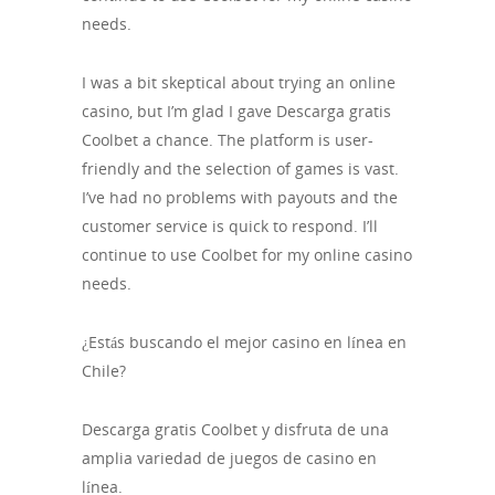
needs.
I was a bit skeptical about trying an online
casino, but I’m glad I gave Descarga gratis
Coolbet a chance. The platform is user-
friendly and the selection of games is vast.
I’ve had no problems with payouts and the
customer service is quick to respond. I’ll
continue to use Coolbet for my online casino
needs.
¿Estás buscando el mejor casino en línea en
Chile?
Descarga gratis Coolbet y disfruta de una
amplia variedad de juegos de casino en
línea.