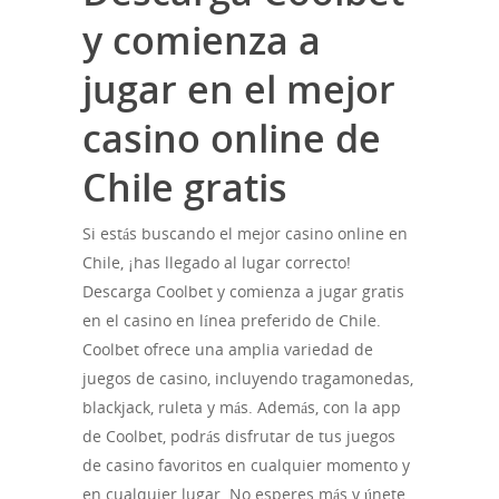
y comienza a
jugar en el mejor
casino online de
Chile gratis
Si estás buscando el mejor casino online en
Chile, ¡has llegado al lugar correcto!
Descarga Coolbet y comienza a jugar gratis
en el casino en línea preferido de Chile.
Coolbet ofrece una amplia variedad de
juegos de casino, incluyendo tragamonedas,
blackjack, ruleta y más. Además, con la app
de Coolbet, podrás disfrutar de tus juegos
de casino favoritos en cualquier momento y
en cualquier lugar. No esperes más y únete