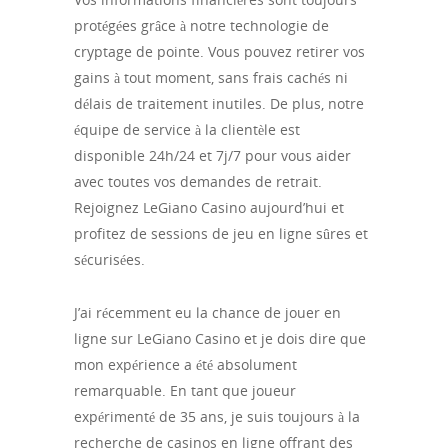
protégées grâce à notre technologie de
cryptage de pointe. Vous pouvez retirer vos
gains à tout moment, sans frais cachés ni
délais de traitement inutiles. De plus, notre
équipe de service à la clientèle est
disponible 24h/24 et 7j/7 pour vous aider
avec toutes vos demandes de retrait.
Rejoignez LeGiano Casino aujourd’hui et
profitez de sessions de jeu en ligne sûres et
sécurisées.
J’ai récemment eu la chance de jouer en
ligne sur LeGiano Casino et je dois dire que
mon expérience a été absolument
remarquable. En tant que joueur
expérimenté de 35 ans, je suis toujours à la
recherche de casinos en ligne offrant des