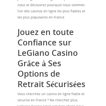
nous et découvrez pourquoi nous sommes
l’un des casinos en ligne les plus fiables et
les plus populaires en France.
Jouez en toute
Confiance sur
LeGiano Casino
Grâce à Ses
Options de
Retrait Sécurisées
Vous cherchez un casino en ligne fiable et
sécurisé en France ? Ne cherchez plus,