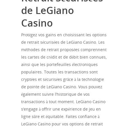
de LeGiano
Casino
Protégez vos gains en choisissant les options
de retrait sécurisées de LeGiano Casino. Les
méthodes de retrait proposées comprennent
les cartes de crédit et de débit bien connues,
ainsi que les portefeuilles électroniques
populaires. Toutes les transactions sont
cryptées et sécurisées grâce à la technologie
de pointe de LeGiano Casino. Vous pouvez
également suivre l’historique de vos
transactions à tout moment. LeGiano Casino
s’engage à offrir une expérience de jeu en
ligne sûre et équitable. Faites confiance à
LeGiano Casino pour vos options de retrait