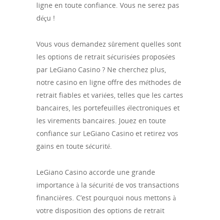
ligne en toute confiance. Vous ne serez pas
déçu !
Vous vous demandez sûrement quelles sont
les options de retrait sécurisées proposées
par LeGiano Casino ? Ne cherchez plus,
notre casino en ligne offre des méthodes de
retrait fiables et variées, telles que les cartes
bancaires, les portefeuilles électroniques et
les virements bancaires. Jouez en toute
confiance sur LeGiano Casino et retirez vos
gains en toute sécurité.
LeGiano Casino accorde une grande
importance à la sécurité de vos transactions
financières. C’est pourquoi nous mettons à
votre disposition des options de retrait