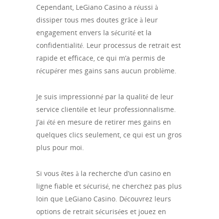
Cependant, LeGiano Casino a réussi à
dissiper tous mes doutes grâce à leur
engagement envers la sécurité et la
confidentialité. Leur processus de retrait est
rapide et efficace, ce qui m’a permis de
récupérer mes gains sans aucun problème.
Je suis impressionné par la qualité de leur
service clientèle et leur professionnalisme.
J’ai été en mesure de retirer mes gains en
quelques clics seulement, ce qui est un gros
plus pour moi.
Si vous êtes à la recherche d’un casino en
ligne fiable et sécurisé, ne cherchez pas plus
loin que LeGiano Casino. Découvrez leurs
options de retrait sécurisées et jouez en