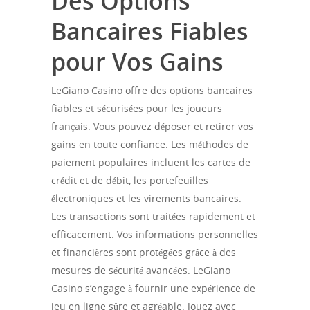
Des Options
Bancaires Fiables
pour Vos Gains
LeGiano Casino offre des options bancaires
fiables et sécurisées pour les joueurs
français. Vous pouvez déposer et retirer vos
gains en toute confiance. Les méthodes de
paiement populaires incluent les cartes de
crédit et de débit, les portefeuilles
électroniques et les virements bancaires.
Les transactions sont traitées rapidement et
efficacement. Vos informations personnelles
et financières sont protégées grâce à des
mesures de sécurité avancées. LeGiano
Casino s’engage à fournir une expérience de
jeu en ligne sûre et agréable. Jouez avec