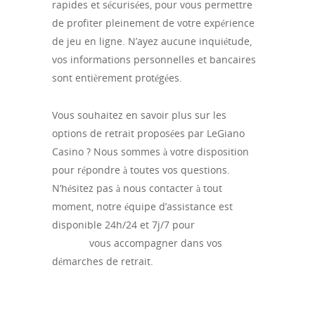
rapides et sécurisées, pour vous permettre
de profiter pleinement de votre expérience
de jeu en ligne. N’ayez aucune inquiétude,
vos informations personnelles et bancaires
sont entièrement protégées.
Vous souhaitez en savoir plus sur les
options de retrait proposées par LeGiano
Casino ? Nous sommes à votre disposition
pour répondre à toutes vos questions.
N’hésitez pas à nous contacter à tout
moment, notre équipe d’assistance est
disponible 24h/24 et 7j/7 pour
casino
legiano
vous accompagner dans vos
démarches de retrait.