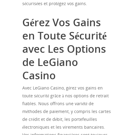
sécurisées et protégez vos gains.
Gérez Vos Gains
en Toute Sécurité
avec Les Options
de LeGiano
Casino
Avec LeGiano Casino, gérez vos gains en
toute sécurité grâce à nos options de retrait
fiables. Nous offrons une variété de
méthodes de paiement, y compris les cartes
de crédit et de débit, les portefeuilles
électroniques et les virements bancaires.
Vos informations financières sont toujours