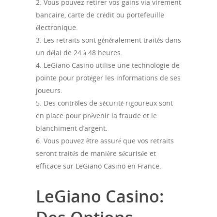
2. Vous pouvez retirer vos gains via virement
bancaire, carte de crédit ou portefeuille
électronique.
3. Les retraits sont généralement traités dans
un délai de 24 à 48 heures.
4. LeGiano Casino utilise une technologie de
pointe pour protéger les informations de ses
joueurs.
5. Des contrôles de sécurité rigoureux sont
en place pour prévenir la fraude et le
blanchiment d’argent.
6. Vous pouvez être assuré que vos retraits
seront traités de manière sécurisée et
efficace sur LeGiano Casino en France.
LeGiano Casino: