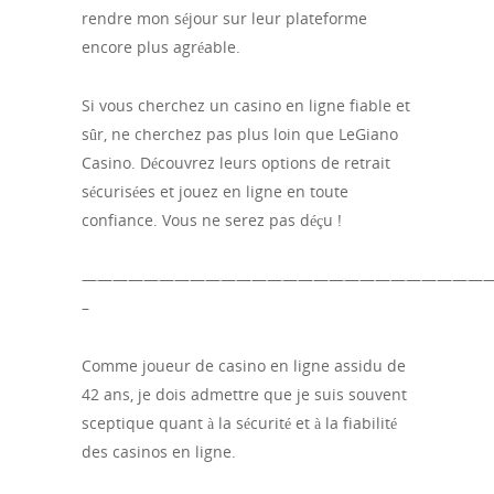
rendre mon séjour sur leur plateforme
encore plus agréable.
Si vous cherchez un casino en ligne fiable et
sûr, ne cherchez pas plus loin que LeGiano
Casino. Découvrez leurs options de retrait
sécurisées et jouez en ligne en toute
confiance. Vous ne serez pas déçu !
——————————————————————————
–
Comme joueur de casino en ligne assidu de
42 ans, je dois admettre que je suis souvent
sceptique quant à la sécurité et à la fiabilité
des casinos en ligne.