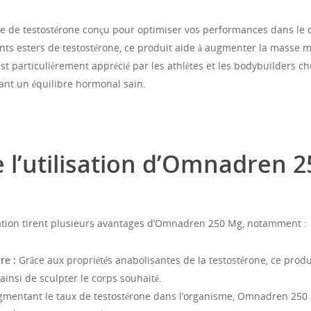
de testostérone conçu pour optimiser vos performances dans le d
ts esters de testostérone, ce produit aide à augmenter la masse mu
Il est particulièrement apprécié par les athlètes et les bodybuilders 
nt un équilibre hormonal sain.
vrez-omnadren-250-mg-pour-des-performances-optimisees/
 l’utilisation d’Omnadren 2
lation tirent plusieurs avantages d’Omnadren 250 Mg, notamment :
re :
Grâce aux propriétés anabolisantes de la testostérone, ce prod
ainsi de sculpter le corps souhaité.
mentant le taux de testostérone dans l’organisme, Omnadren 250 M