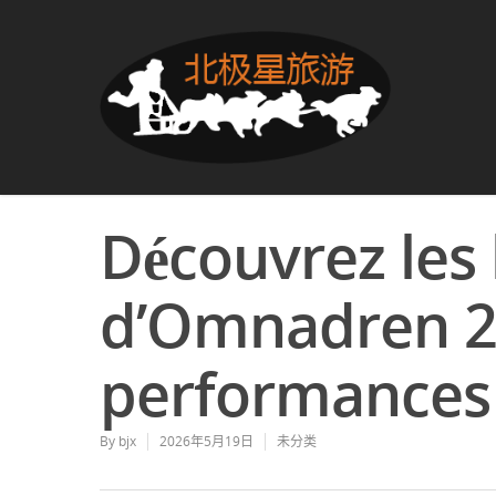
Découvrez les 
d’Omnadren 2
performances 
By
bjx
2026年5月19日
未分类