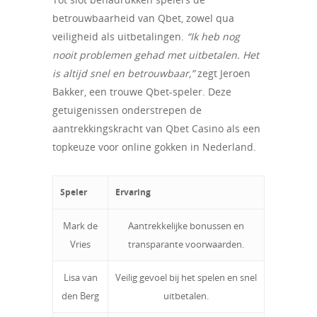
betrouwbaarheid van Qbet, zowel qua
veiligheid als uitbetalingen.
“Ik heb nog
nooit problemen gehad met uitbetalen. Het
is altijd snel en betrouwbaar,”
zegt Jeroen
Bakker, een trouwe Qbet-speler. Deze
getuigenissen onderstrepen de
aantrekkingskracht van Qbet Casino als een
topkeuze voor online gokken in Nederland.
Speler
Ervaring
Mark de
Aantrekkelijke bonussen en
Vries
transparante voorwaarden.
Lisa van
Veilig gevoel bij het spelen en snel
den Berg
uitbetalen.