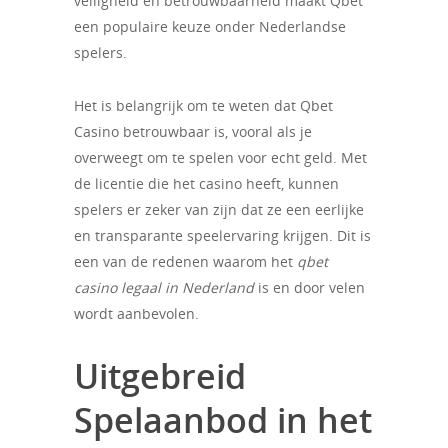
veiligheid en betrouwbaarheid maakt Qbet
een populaire keuze onder Nederlandse
spelers.
Het is belangrijk om te weten dat Qbet
Casino betrouwbaar is, vooral als je
overweegt om te spelen voor echt geld. Met
de licentie die het casino heeft, kunnen
spelers er zeker van zijn dat ze een eerlijke
en transparante speelervaring krijgen. Dit is
een van de redenen waarom het
qbet
casino legaal in Nederland
is en door velen
wordt aanbevolen.
Uitgebreid
Spelaanbod in het