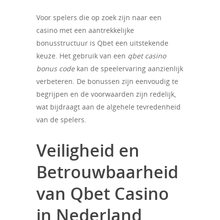
Voor spelers die op zoek zijn naar een
casino met een aantrekkelijke
bonusstructuur is Qbet een uitstekende
keuze. Het gebruik van een
qbet casino
bonus code
kan de speelervaring aanzienlijk
verbeteren. De bonussen zijn eenvoudig te
begrijpen en de voorwaarden zijn redelijk,
wat bijdraagt aan de algehele tevredenheid
van de spelers.
Veiligheid en
Betrouwbaarheid
van Qbet Casino
in Nederland