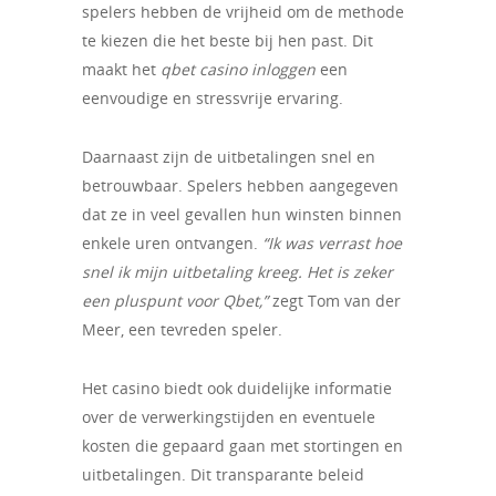
spelers hebben de vrijheid om de methode
te kiezen die het beste bij hen past. Dit
maakt het
qbet casino inloggen
een
eenvoudige en stressvrije ervaring.
Daarnaast zijn de uitbetalingen snel en
betrouwbaar. Spelers hebben aangegeven
dat ze in veel gevallen hun winsten binnen
enkele uren ontvangen.
“Ik was verrast hoe
snel ik mijn uitbetaling kreeg. Het is zeker
een pluspunt voor Qbet,”
zegt Tom van der
Meer, een tevreden speler.
Het casino biedt ook duidelijke informatie
over de verwerkingstijden en eventuele
kosten die gepaard gaan met stortingen en
uitbetalingen. Dit transparante beleid