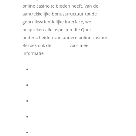
online casino te bieden heeft. Van de
aantrekkelijke bonusstructuur tot de
gebruiksvriendelijke interface, we
bespreken alle aspecten die Qbet
onderscheiden van andere online casino’s.
Bezoek ook de
website
voor meer
informatie.
Aantrekkelijke Bonussen en Promoties
bij Qbet Casino
Veiligheid en Betrouwbaarheid van
Qbet Casino in Nederland
Uitgebreid Spelaanbod in het Online
Casino van Qbet
Gebruiksvriendelijke Interface en
Mobiele Toegang tot Qbet
Betalingsmethoden en Uitbetalingen bij