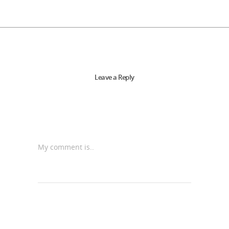
Leave a Reply
My comment is..