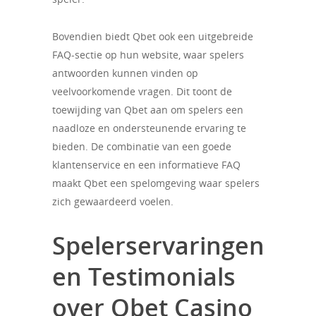
Bovendien biedt Qbet ook een uitgebreide
FAQ-sectie op hun website, waar spelers
antwoorden kunnen vinden op
veelvoorkomende vragen. Dit toont de
toewijding van Qbet aan om spelers een
naadloze en ondersteunende ervaring te
bieden. De combinatie van een goede
klantenservice en een informatieve FAQ
maakt Qbet een spelomgeving waar spelers
zich gewaardeerd voelen.
Spelerservaringen
en Testimonials
over Qbet Casino