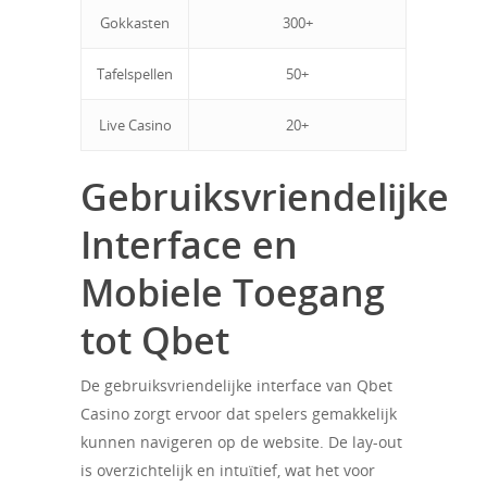
Gokkasten
300+
Tafelspellen
50+
Live Casino
20+
Gebruiksvriendelijke
Interface en
Mobiele Toegang
tot Qbet
De gebruiksvriendelijke interface van Qbet
Casino zorgt ervoor dat spelers gemakkelijk
kunnen navigeren op de website. De lay-out
is overzichtelijk en intuïtief, wat het voor