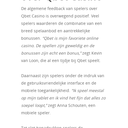
De algemene feedback van spelers over
Qbet Casino is overwegend positief. Veel
spelers waarderen de combinatie van een
breed spelaanbod en aantrekkelijke
bonussen.
“Qbet is mijn favoriete online
casino. De spellen zijn geweldig en de
bonussen zijn echt een bonus,”
zegt Kevin
van Loon, die al een tijdje bij Qbet speelt.
Daarnaast zijn spelers onder de indruk van
de gebruiksvriendelijke interface en de
mobiele toegankelijkheid.
“Ik speel meestal
op mijn tablet en ik vind het fijn dat alles zo
soepel loopt,”
zegt Anna Schouten, een
mobiele speler.
Tot slot benadrukken spelers de