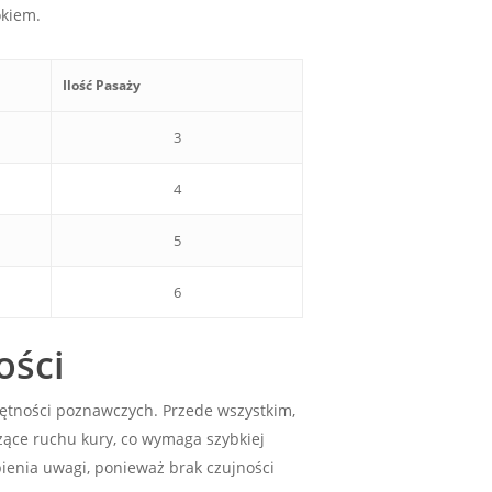
okiem.
Ilość Pasaży
3
4
5
6
ości
ętności poznawczych. Przede wszystkim,
zące ruchu kury, co wymaga szybkiej
pienia uwagi, ponieważ brak czujności