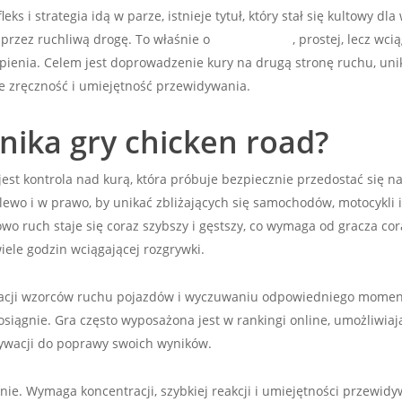
ks i strategia idą w parze, istnieje tytuł, który stał się kultowy dla
przez ruchliwą drogę. To właśnie o
chicken road
, prostej, lecz wci
ienia. Celem jest doprowadzenie kury na drugą stronę ruchu, unik
je zręczność i umiejętność przewidywania.
nika gry chicken road?
est kontrola nad kurą, która próbuje bezpiecznie przedostać się n
lewo i w prawo, by unikać zbliżających się samochodów, motocykli 
owo ruch staje się coraz szybszy i gęstszy, co wymaga od gracza cor
iele godzin wciągającej rozgrywki.
erwacji wzorców ruchu pojazdów i wyczuwaniu odpowiedniego momen
osiągnie. Gra często wyposażona jest w rankingi online, umożliwiaj
tywacji do poprawy swoich wyników.
nie. Wymaga koncentracji, szybkiej reakcji i umiejętności przewid