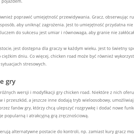
z pojazdem.
ównież poprawić umiejętność przewidywania. Gracz, obserwując ru
 sposób, aby uniknąć zagrożenia. Jest to umiejętność przydatna nie 
luczem do sukcesu jest umiar i równowaga, aby granie nie zakłóca
stocie, jest dostępna dla graczy w każdym wieku. Jest to świetny s
po ciężkim dniu. Co więcej, chicken road może być również wykorzy
 sytuacjach stresowych.
e gry
różnych wersji i modyfikacji gry chicken road. Niektóre z nich oferuj
i przeszkód, a jeszcze inne dodają tryb wieloosobowy, umożliwiają
 przez fanów gry, którzy chcą ulepszyć rozgrywkę i dodać nowe fun
je popularną i atrakcyjną grą zręcznościową.
ferują alternatywne postacie do kontroli, np. zamiast kury gracz m