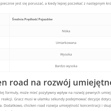
zpiecznie jest się poruszać, a kiedy lepiej poczekać z następnym kr
Średnia Prędkość Pojazdów
Niska
Umiarkowana
Wysoka
Bardzo wysoka
en road na rozwój umiejętn
stej formuły, może mieć pozytywny wpływ na rozwój pewnych umiej
ość reakcji. Gracz musi w ułamku sekundy podejmować decyzje dotyc
nia. Dodatkowo, chicken road rozwija umiejętność koncentracji i sku