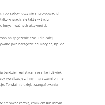
ch pojazdów, uczy się antycypować ich
tylko w grach, ale także w życiu
ło innych ważnych aktywności.
posób na spędzenie czasu dla całej
stywane jako narzędzie edukacyjne, np. do
ą bardziej realistyczną grafikę i dźwięk,
cy rywalizację z innymi graczami online.
kcje. To właśnie dzięki zaangażowaniu
oże sterować kaczką, królikiem lub innym