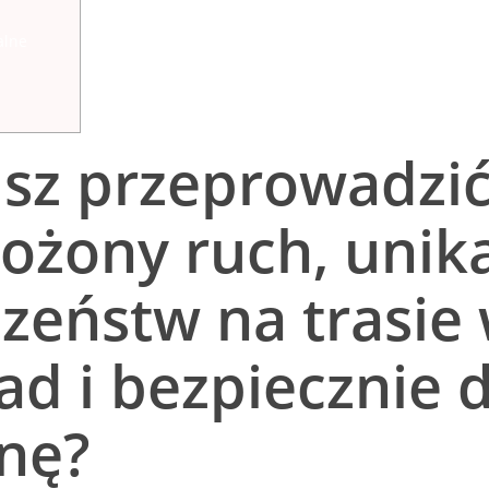
alne
isz przeprowadzi
ożony ruch, unik
zeństw na trasie 
ad i bezpiecznie 
nę?