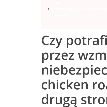
road?
Przyszłość gier tego typu i potencj
innowacje
Czy potraf
przez wzm
niebezpiec
chicken ro
drugą stro