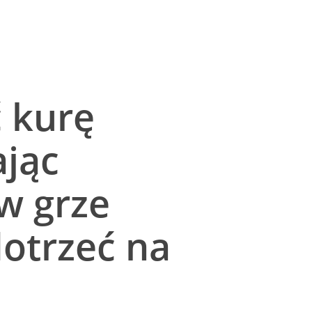
ć kurę
ając
w grze
dotrzeć na