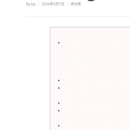
By
bjx
2026年5月1日
未分类
Czy potrafisz przeprowadzić kurę 
wzmożony ruch, unikając
niebezpieczeństw na trasie w grze
road i bezpiecznie dotrzeć na dru
stronę?
Jak działa mechanika gry chicken 
Wpływ gry chicken road na rozwój
umiejętności
Różne wersje i modyfikacje gry
Popularność chicken road na plat
mobilnych
Jak unikać najczęstszych błędów w