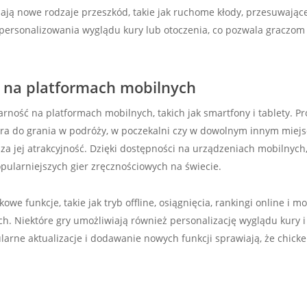
ją nowe rodzaje przeszkód, takie jak ruchome kłody, przesuwające 
spersonalizowania wyglądu kury lub otoczenia, co pozwala graczom
 na platformach mobilnych
ność na platformach mobilnych, takich jak smartfony i tablety. Pr
 gra do grania w podróży, w poczekalni czy w dowolnym innym miejsc
a jej atrakcyjność. Dzięki dostępności na urządzeniach mobilnych,
opularniejszych gier zręcznościowych na świecie.
we funkcje, takie jak tryb offline, osiągnięcia, rankingi online i m
h. Niektóre gry umożliwiają również personalizację wyglądu kury i
arne aktualizacje i dodawanie nowych funkcji sprawiają, że chicke