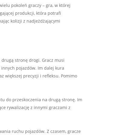
 wielu pokoleń graczy – gra, w której
ągającej produkcji, która potrafi
ając kolizji z nadjeżdżającymi
a drugą stronę drogi. Gracz musi
i innych pojazdów. Im dalej kura
az większej precyzji i refleksu. Pomimo
tu do przeskoczenia na drugą stronę. Im
ące rywalizację z innymi graczami z
ywania ruchu pojazdów. Z czasem, gracze