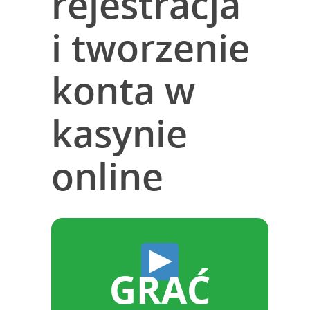
rejestracja
i tworzenie
konta w
kasynie
online
GRAĆ