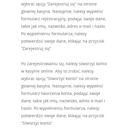
wybrać opcję “Zarejestruj się” na stronie
głównej kasyna. Następnie, należy wypełnić
formularz rejestracyjny, podając swoje dane,
takie jak imię, nazwisko, adres e-mail i hasło.
Po wypełnieniu formularza, należy
potwierdzić swoje dane, klikając na przycisk
“Zarejestruj się”.
Po zarejestrowaniu się, należy stworzyć konto
w kasynie online. Aby to zrobić, należy
wybrać opcję “Stworzyć konto” na stronie
głównej kasyna. Następnie, należy wypełnić
formularz tworzenia konta, podając swoje
dane, takie jak imię, nazwisko, adres e-mail i
hasło. Po wypełnieniu formularza, należy
potwierdzić swoje dane, klikając na przycisk
“Stworzyć konto”.