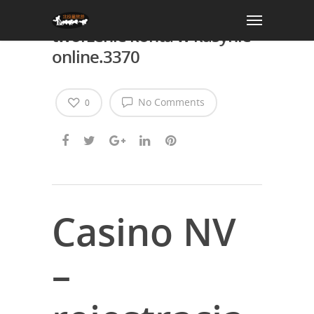
Casino NV rejestracja i
tworzenie konta w kasynie
online.3370
No Comments
0
Casino NV
–