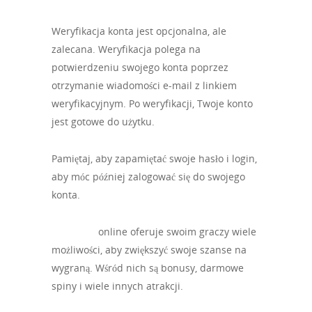
Weryfikacja konta jest opcjonalna, ale
zalecana. Weryfikacja polega na
potwierdzeniu swojego konta poprzez
otrzymanie wiadomości e-mail z linkiem
weryfikacyjnym. Po weryfikacji, Twoje konto
jest gotowe do użytku.
Pamiętaj, aby zapamiętać swoje hasło i login,
aby móc później zalogować się do swojego
konta.
nv casino
online oferuje swoim graczy wiele
możliwości, aby zwiększyć swoje szanse na
wygraną. Wśród nich są bonusy, darmowe
spiny i wiele innych atrakcji.