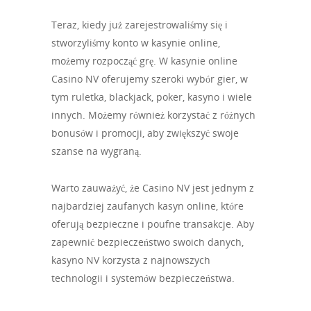
Teraz, kiedy już zarejestrowaliśmy się i
stworzyliśmy konto w kasynie online,
możemy rozpocząć grę. W kasynie online
Casino NV oferujemy szeroki wybór gier, w
tym ruletka, blackjack, poker, kasyno i wiele
innych. Możemy również korzystać z różnych
bonusów i promocji, aby zwiększyć swoje
szanse na wygraną.
Warto zauważyć, że Casino NV jest jednym z
najbardziej zaufanych kasyn online, które
oferują bezpieczne i poufne transakcje. Aby
zapewnić bezpieczeństwo swoich danych,
kasyno NV korzysta z najnowszych
technologii i systemów bezpieczeństwa.