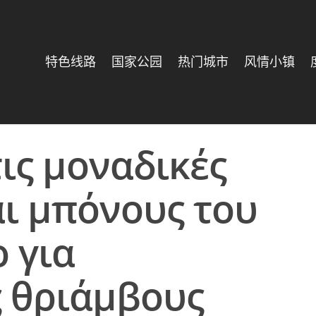
特色线路
国家公园
热门城市
风情小镇
ις μοναδικές
ι μπόνους του
o για
 θριάμβους