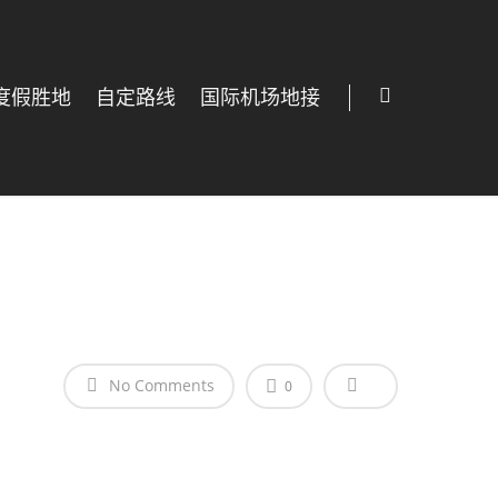
度假胜地
自定路线
国际机场地接
No Comments
0