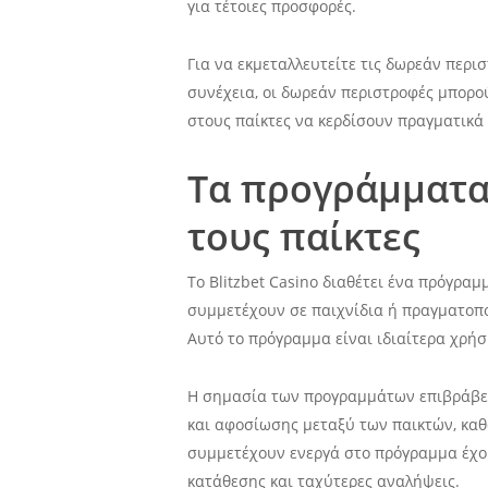
για τέτοιες προσφορές.
Για να εκμεταλλευτείτε τις δωρεάν περι
συνέχεια, οι δωρεάν περιστροφές μπορού
στους παίκτες να κερδίσουν πραγματικά
Τα προγράμματα 
τους παίκτες
Το Blitzbet Casino διαθέτει ένα πρόγρ
συμμετέχουν σε παιχνίδια ή πραγματοπο
Αυτό το πρόγραμμα είναι ιδιαίτερα χρήσι
Η σημασία των προγραμμάτων επιβράβευ
και αφοσίωσης μεταξύ των παικτών, καθ
συμμετέχουν ενεργά στο πρόγραμμα έχου
κατάθεσης και ταχύτερες αναλήψεις.