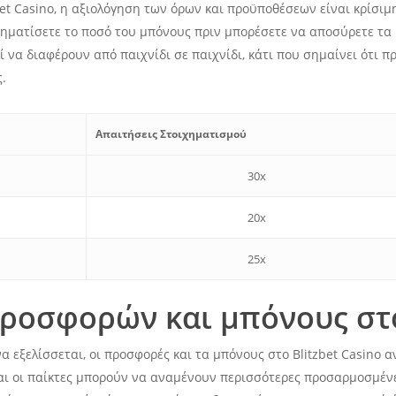
bet Casino, η αξιολόγηση των όρων και προϋποθέσεων είναι κρίσι
χηματίσετε το ποσό του μπόνους πριν μπορέσετε να αποσύρετε τα 
ί να διαφέρουν από παιχνίδι σε παιχνίδι, κάτι που σημαίνει ότι πρ
.
Απαιτήσεις Στοιχηματισμού
30x
20x
25x
ροσφορών και μπόνους στο 
α εξελίσσεται, οι προσφορές και τα μπόνους στο Blitzbet Casino α
 και οι παίκτες μπορούν να αναμένουν περισσότερες προσαρμοσμέ