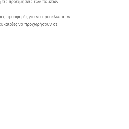
 τις προτιμήσεις των παικτών.
ικές προσφορές για να προσελκύσουν
 ευκαιρίες να προχωρήσουν σε