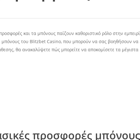
 προσφορές και τα μπόνους παίζουν καθοριστικό ρόλο στην εμπειρί
ι μπόνους του Blitzbet Casino, που μπορούν να σας βοηθήσουν να
θεσης, θα ανακαλύψετε πώς μπορείτε να αποκομίσετε τα μέγιστα 
όνους του Blitzbet Casino;
περιστροφές στο Blitzbet;
 σημασία τους για τους παίκτες
 τα κέρδη σας με μπόνους
σεων των μπόνους
υς στο Blitzbet Casino
βασικές προσφορές μπόνους 