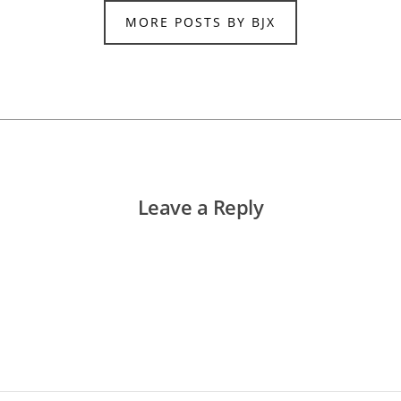
MORE POSTS BY BJX
Leave a Reply