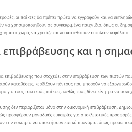
στροφές, οι παίκτες θα πρέπει πρώτα να εγγραφούν και να εκπληρώ
ν να χρησιμοποιηθούν σε συγκεκριμένα παιχνίδια, όπως οι δημοφ
 χρήματα χωρίς να χρειάζεται να καταθέσουν επιπλέον κεφάλαια.
επιβράβευσης και η σημασ
αμμα επιβράβευσης που στοχεύει στην επιβράβευση των πιστών παι
ιούν καταθέσεις, κερδίζουν πόντους που μπορούν να εξαργυρωθο
μο για τους τακτικούς παίκτες, καθώς τους δίνει κίνητρα να συνε
σης δεν περιορίζεται μόνο στην οικονομική επιβράβευση. Δημιο
ώς προσφέρουν μοναδικές ευκαιρίες για αποκλειστικές προσφορές 
ν την ευκαιρία να αποκτήσουν ειδικά προνόμια, όπως προσωπικο