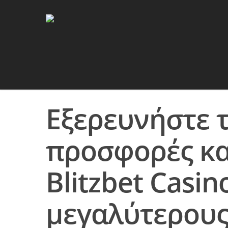
Εξερευνήστε τ
προσφορές κα
Blitzbet Casin
μεγαλύτερους