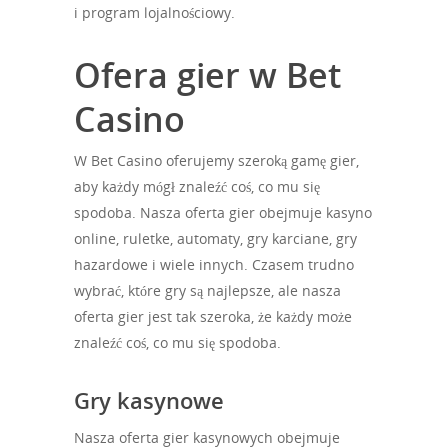
i program lojalnościowy.
Ofera gier w Bet
Casino
W Bet Casino oferujemy szeroką gamę gier,
aby każdy mógł znaleźć coś, co mu się
spodoba. Nasza oferta gier obejmuje kasyno
online, ruletke, automaty, gry karciane, gry
hazardowe i wiele innych. Czasem trudno
wybrać, które gry są najlepsze, ale nasza
oferta gier jest tak szeroka, że każdy może
znaleźć coś, co mu się spodoba.
Gry kasynowe
Nasza oferta gier kasynowych obejmuje