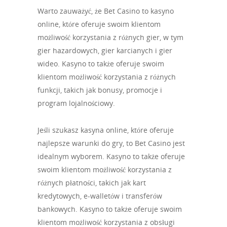
Warto zauważyć, że Bet Casino to kasyno
online, które oferuje swoim klientom
możliwość korzystania z różnych gier, w tym
gier hazardowych, gier karcianych i gier
wideo. Kasyno to także oferuje swoim
klientom możliwość korzystania z różnych
funkcji, takich jak bonusy, promocje i
program lojalnościowy.
Jeśli szukasz kasyna online, które oferuje
najlepsze warunki do gry, to Bet Casino jest
idealnym wyborem. Kasyno to także oferuje
swoim klientom możliwość korzystania z
różnych płatności, takich jak kart
kredytowych, e-walletów i transferów
bankowych. Kasyno to także oferuje swoim
klientom możliwość korzystania z obsługi