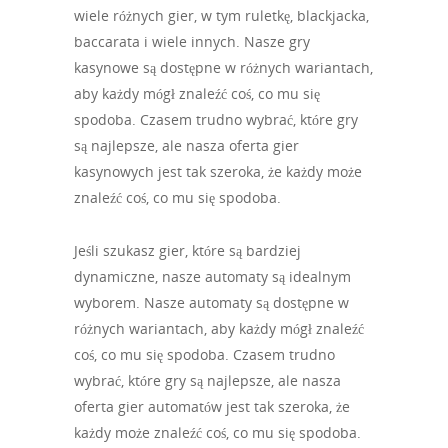
wiele różnych gier, w tym ruletkę, blackjacka,
baccarata i wiele innych. Nasze gry
kasynowe są dostępne w różnych wariantach,
aby każdy mógł znaleźć coś, co mu się
spodoba. Czasem trudno wybrać, które gry
są najlepsze, ale nasza oferta gier
kasynowych jest tak szeroka, że każdy może
znaleźć coś, co mu się spodoba.
Jeśli szukasz gier, które są bardziej
dynamiczne, nasze automaty są idealnym
wyborem. Nasze automaty są dostępne w
różnych wariantach, aby każdy mógł znaleźć
coś, co mu się spodoba. Czasem trudno
wybrać, które gry są najlepsze, ale nasza
oferta gier automatów jest tak szeroka, że
każdy może znaleźć coś, co mu się spodoba.