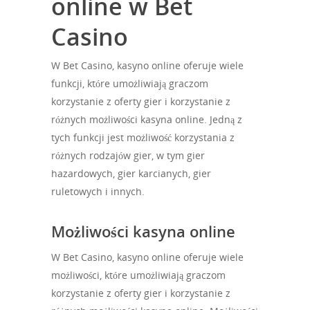
online w Bet
Casino
W Bet Casino, kasyno online oferuje wiele
funkcji, które umożliwiają graczom
korzystanie z oferty gier i korzystanie z
różnych możliwości kasyna online. Jedną z
tych funkcji jest możliwość korzystania z
różnych rodzajów gier, w tym gier
hazardowych, gier karcianych, gier
ruletowych i innych.
Możliwości kasyna online
W Bet Casino, kasyno online oferuje wiele
możliwości, które umożliwiają graczom
korzystanie z oferty gier i korzystanie z