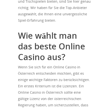
und Tischspielen bieten, sind Sie hier genau
richtig. Wir haben für Sie die Top-Anbieter
ausgewählt, die Ihnen eine unvergessliche
Spiel-Erfahrung bieten.
Wie wählt man
das beste Online
Casino aus?
Wenn Sie sich für ein Online Casino in
Österreich entscheiden möchten, gibt es
einige wichtige Faktoren zu berücksichtigen.
Ein erstes Kriterium ist die Lizenzen. Ein
Online Casino in Österreich sollte eine
gültige Lizenz von der österreichischen
Regierung haben, um sicherzustellen, dass