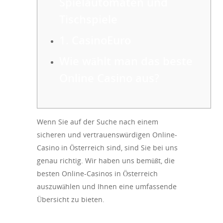
Spielautomaten und
Tischspiele
1. CasinoEuro
Wie wählt man das beste
Online Casino aus?
Wenn Sie auf der Suche nach einem
sicheren und vertrauenswürdigen Online-
Casino in Österreich sind, sind Sie bei uns
genau richtig. Wir haben uns bemüßt, die
besten Online-Casinos in Österreich
auszuwählen und Ihnen eine umfassende
Übersicht zu bieten.