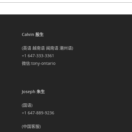
Calvin 殷生
(英语 越南语 闽南语 潮州语)
+1 647-333-3361
微信:tony-ontario
Joseph 朱生
(国语)
+1 647-889-9236
(中国客服)