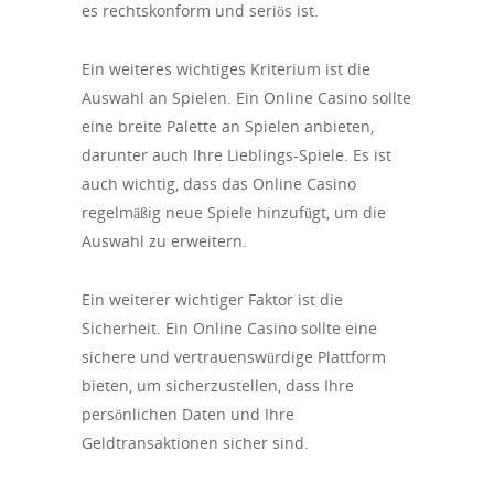
es rechtskonform und seriös ist.
Ein weiteres wichtiges Kriterium ist die
Auswahl an Spielen. Ein Online Casino sollte
eine breite Palette an Spielen anbieten,
darunter auch Ihre Lieblings-Spiele. Es ist
auch wichtig, dass das Online Casino
regelmäßig neue Spiele hinzufügt, um die
Auswahl zu erweitern.
Ein weiterer wichtiger Faktor ist die
Sicherheit. Ein Online Casino sollte eine
sichere und vertrauenswürdige Plattform
bieten, um sicherzustellen, dass Ihre
persönlichen Daten und Ihre
Geldtransaktionen sicher sind.