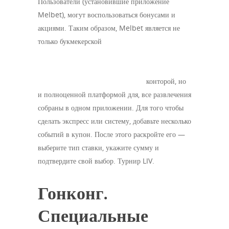
Пользователи (установившие приложение
Melbet), могут воспользоваться бонусами и
акциями. Таким образом, Melbet является не
только букмекерской
https://licodistribuciones.com/dlya-stavok-
mozhno-skachat-mobilnoe-prilozhenie-
bukmekerskoy-kontory-melbet/
конторой, но
и полноценной платформой для, все развлечения
собраны в одном приложении. Для того чтобы
сделать экспресс или систему, добавьте несколько
событий в купон. После этого раскройте его —
выберите тип ставки, укажите сумму и
подтвердите свой выбор. Турнир LIV.
Гонконг.
Специальные