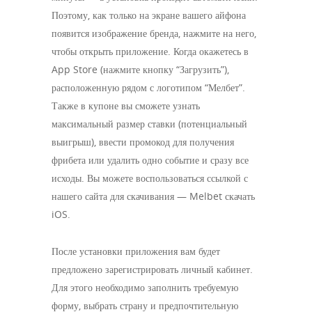
Поэтому, как только на экране вашего айфона
появится изображение бренда, нажмите на него,
чтобы открыть приложение. Когда окажетесь в
App Store (нажмите кнопку “Загрузить”),
расположенную рядом с логотипом “Мелбет”.
Также в купоне вы сможете узнать
максимальный размер ставки (потенциальный
выигрыш), ввести промокод для получения
фрибета или удалить одно событие и сразу все
исходы. Вы можете воспользоваться ссылкой с
нашего сайта для скачивания — Melbet скачать
iOS.
После установки приложения вам будет
предложено зарегистрировать личный кабинет.
Для этого необходимо заполнить требуемую
форму, выбрать страну и предпочтительную