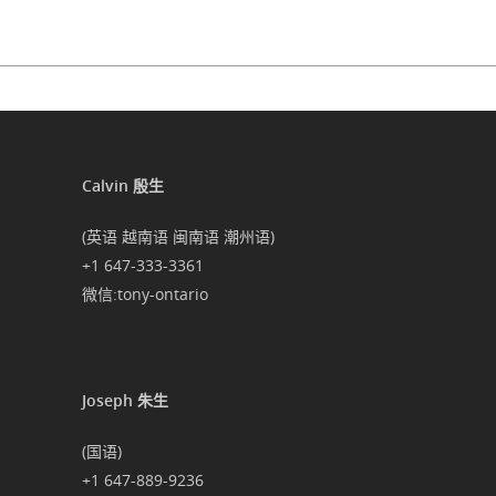
Calvin 殷生
(英语 越南语 闽南语 潮州语)
+1 647-333-3361
微信:tony-ontario
Joseph 朱生
(国语)
+1 647-889-9236