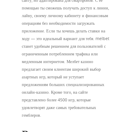
сайту, но адаптирована для смартфонов. С ее
помощью ты сможешь получать доступ к линии,
лайву, своему личному кабинету и финансовым
операциям без необходимости загружать
приложение. Если ты хочешь делать ставки на
ходу — это идеальный вариант для тебя. melbet
станет удобным решением для пользователей с
ограниченным потреблением трафика или
медленным интернетом. Мелбет казино
предлагает своим клиентам широкий выбор
азартных игр, который не уступает
предложениям больших специализированных
онлайн-казино. Кроме того, на сайте
представлено более 4500 игр, которые
удовлетворят даже самых требовательных
гемблеров.