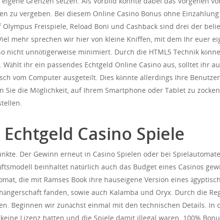
 eigene Grenzen setzen. Als Vorbild konnte dabei das Vorgehen von
zen zu vergeben. Bei diesem Online Casino Bonus ohne Einzahlung 
f Olympus Freispiele, Reload Boni und Cashback sind drei der bel
iel mehr sprechen wir hier von kleine Kniffen, mit dem Ihr euer e
o nicht unnötigerweise minimiert. Durch die HTML5 Technik könne
 Wählt ihr ein passendes Echtgeld Online Casino aus, solltet ihr 
sch vom Computer ausgeteilt. Dies könnte allerdings Ihre Benutzer
 Sie die Möglichkeit, auf Ihrem Smartphone oder Tablet zu zocken 
tellen.
 Echtgeld Casino Spiele
nkte. Der Gewinn erneut in Casino Spielen oder bei Spielautomate
äftsmodell beinhaltet natürlich auch das Budget eines Casinos g
at, die mit Ramses Book ihre hauseigene Version eines ägyptisch
hängerschaft fanden, sowie auch Kalamba und Oryx. Durch die Reg
n. Beginnen wir zunächst einmal mit den technischen Details. In d
keine Lizenz hatten und die Spiele damit illegal waren. 100% Bonus