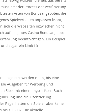
 Schleswig Holstein dienen, das bereits
muss erst der Prozess der Verifizierung
iebtesten Arten von Bonusangeboten, die
igenes Spielverhalten anpassen könnt,
n sich die Webseiten inzwischen nicht
auch auf ein gutes Casino Bonusangebot
erfahrung beeinträchtigen. Ein Beispiel
und sogar ein Limit für
n eingesetzt werden muss, bis eine
ewisse Ausgaben für Werbung und
en Slots mit einem mysteriösen Buch
ulierung und die Lizenzierung
er Regel hatten die Spieler aber keine
 bis zu 500€. Die aktuelle