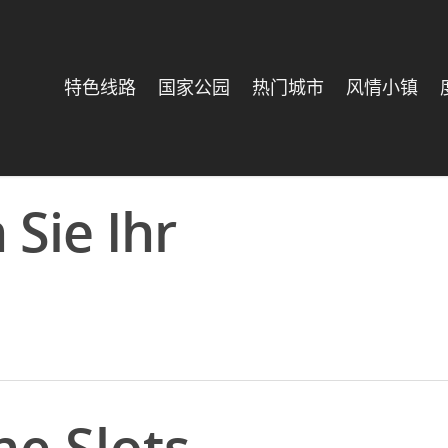
特色线路
国家公园
热门城市
风情小镇
Sie Ihr
ne Slots