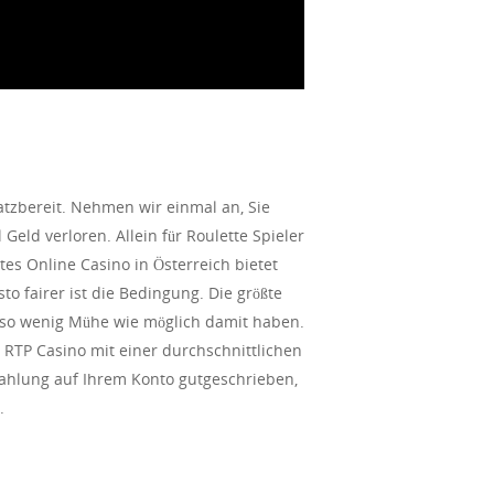
atzbereit. Nehmen wir einmal an, Sie
Geld verloren. Allein für Roulette Spieler
tes Online Casino in Österreich bietet
to fairer ist die Bedingung. Die größte
d so wenig Mühe wie möglich damit haben.
TP Casino mit einer durchschnittlichen
zahlung auf Ihrem Konto gutgeschrieben,
.