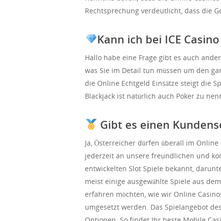
Rechtsprechung verdeutlicht, dass die 
Kann ich bei ICE Casino
Hallo habe eine Frage gibt es auch ander
was Sie im Detail tun müssen um den gan
die Online Echtgeld Einsätze steigt die 
Blackjack ist natürlich auch Poker zu nen
Gibt es einen Kundens
Ja, Österreicher dürfen überall im Onlin
jederzeit an unsere freundlichen und kom
entwickelten Slot Spiele bekannt, darunt
meist einige ausgewählte Spiele aus dem
erfahren möchten, wie wir Online Casino
umgesetzt werden. Das Spielangebot des m
Optionen. So findet Ihr beste Mobile Cas