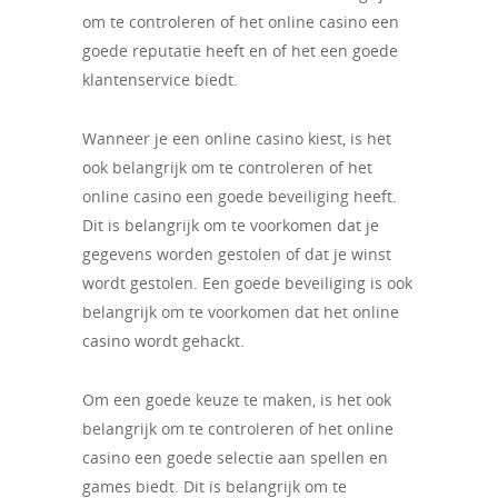
om te controleren of het online casino een
goede reputatie heeft en of het een goede
klantenservice biedt.
Wanneer je een online casino kiest, is het
ook belangrijk om te controleren of het
online casino een goede beveiliging heeft.
Dit is belangrijk om te voorkomen dat je
gegevens worden gestolen of dat je winst
wordt gestolen. Een goede beveiliging is ook
belangrijk om te voorkomen dat het online
casino wordt gehackt.
Om een goede keuze te maken, is het ook
belangrijk om te controleren of het online
casino een goede selectie aan spellen en
games biedt. Dit is belangrijk om te