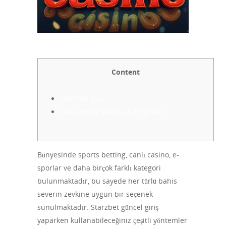
Content
Starzbet Giriş
Canlı iddaa Maçları & Programı
Bünyesinde sports betting, canlı casino, e-
sporlar ve daha birçok farklı kategori
bulunmaktadır, bu sayede her türlü bahis
severin zevkine uygun bir seçenek
sunulmaktadır. Starzbet güncel giriş
yaparken kullanabileceğiniz çeşitli yöntemler