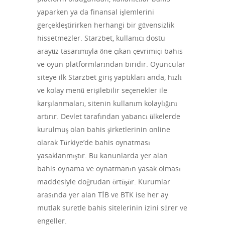
yaparken ya da finansal işlemlerini
gerçekleştirirken herhangi bir güvensizlik
hissetmezler. Starzbet, kullanıcı dostu
arayüz tasarımıyla öne çıkan çevrimiçi bahis
ve oyun platformlarından biridir. Oyuncular
siteye ilk Starzbet giriş yaptıkları anda, hızlı
ve kolay menü erişilebilir seçenekler ile
karşılanmaları, sitenin kullanım kolaylığını
artırır. Devlet tarafından yabancı ülkelerde
kurulmuş olan bahis şirketlerinin online
olarak Türkiye’de bahis oynatması
yasaklanmıştır. Bu kanunlarda yer alan
bahis oynama ve oynatmanın yasak olması
maddesiyle doğrudan örtüşür. Kurumlar
arasında yer alan TİB ve BTK ise her ay
mutlak suretle bahis sitelerinin izini sürer ve
engeller.