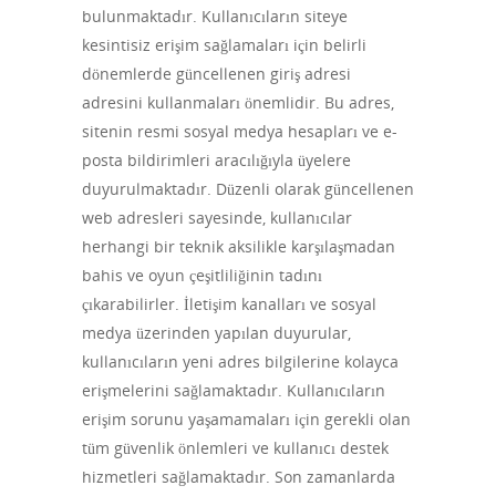
bulunmaktadır. Kullanıcıların siteye
kesintisiz erişim sağlamaları için belirli
dönemlerde güncellenen giriş adresi
adresini kullanmaları önemlidir. Bu adres,
sitenin resmi sosyal medya hesapları ve e-
posta bildirimleri aracılığıyla üyelere
duyurulmaktadır. Düzenli olarak güncellenen
web adresleri sayesinde, kullanıcılar
herhangi bir teknik aksilikle karşılaşmadan
bahis ve oyun çeşitliliğinin tadını
çıkarabilirler. İletişim kanalları ve sosyal
medya üzerinden yapılan duyurular,
kullanıcıların yeni adres bilgilerine kolayca
erişmelerini sağlamaktadır. Kullanıcıların
erişim sorunu yaşamamaları için gerekli olan
tüm güvenlik önlemleri ve kullanıcı destek
hizmetleri sağlamaktadır. Son zamanlarda