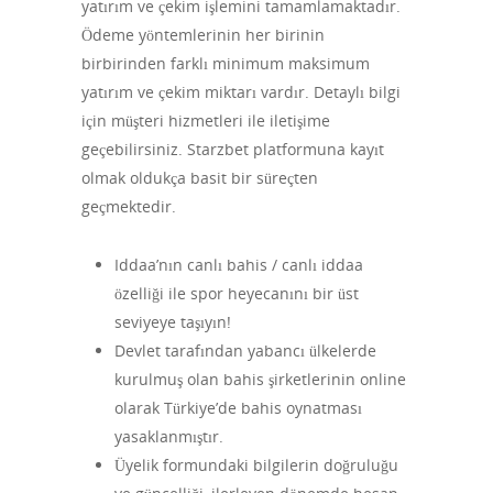
yatırım ve çekim işlemini tamamlamaktadır.
Ödeme yöntemlerinin her birinin
birbirinden farklı minimum maksimum
yatırım ve çekim miktarı vardır. Detaylı bilgi
için müşteri hizmetleri ile iletişime
geçebilirsiniz. Starzbet platformuna kayıt
olmak oldukça basit bir süreçten
geçmektedir.
Iddaa’nın canlı bahis / canlı iddaa
özelliği ile spor heyecanını bir üst
seviyeye taşıyın!
Devlet tarafından yabancı ülkelerde
kurulmuş olan bahis şirketlerinin online
olarak Türkiye’de bahis oynatması
yasaklanmıştır.
Üyelik formundaki bilgilerin doğruluğu