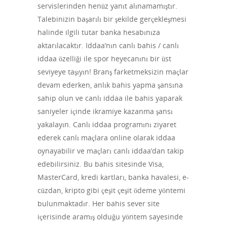
servislerinden henüz yanıt alınamamıştır.
Talebinizin başarılı bir şekilde gerçekleşmesi
halinde ilgili tutar banka hesabınıza
aktarılacaktır. Iddaa’nın canlı bahis / canlı
iddaa özelliği ile spor heyecanını bir üst
seviyeye taşıyın! Branş farketmeksizin maçlar
devam ederken, anlık bahis yapma şansına
sahip olun ve canlı iddaa ile bahis yaparak
saniyeler içinde ikramiye kazanma şansı
yakalayın. Canlı iddaa programını ziyaret
ederek canlı maçlara online olarak iddaa
oynayabilir ve maçları canlı iddaa’dan takip
edebilirsiniz. Bu bahis sitesinde Visa,
MasterCard, kredi kartları, banka havalesi, e-
cüzdan, kripto gibi çeşit çeşit ödeme yöntemi
bulunmaktadır. Her bahis sever site
içerisinde aramış olduğu yöntem sayesinde