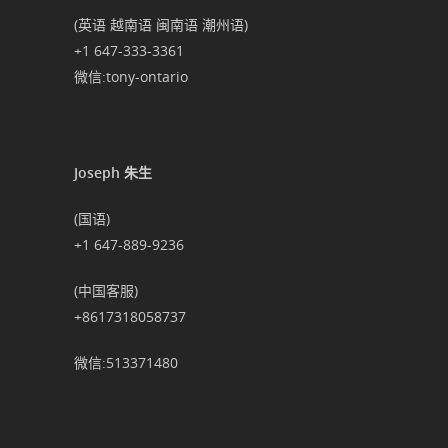
(英语 越南语 闽南语 潮州语)
+1 647-333-3361
微信:tony-ontario
Joseph 朱生
(国语)
+1 647-889-9236
(中国客服)
+8617318058737
微信:513371480