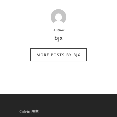
Author
bjx
MORE POSTS BY BJX
Calvin 殷生