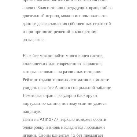
анализ. Зная историю предыдущих вращений за
длительный период, можно использовать эти
данные для составления собственных стратегий
и при принятии решений в конкретном
розыгрыше.
На сайте можно найти много видео слотов,
классических или современных вариантов,
которые основаны на различных историях.
Рейтинг отдачи топовых автоматов вы можете
увидеть на сайте Азино в специальной таблице.
Некоторые страны регулярно блокируют
виртуальное казино, поэтому если не удается
напрямую
зайти на Azino777, зеркало поможет обойти
блокировку и вновь насладиться любимыми
играми. Своим клиентам 1х бет предлагает