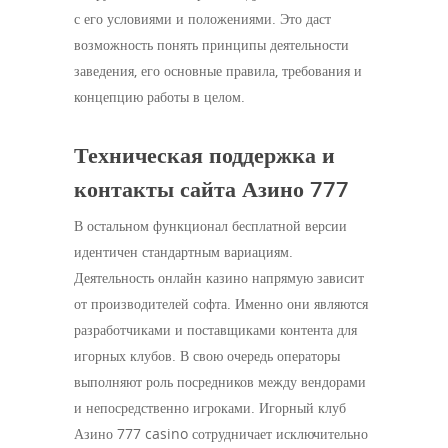
с его условиями и положениями. Это даст
возможность понять принципы деятельности
заведения, его основные правила, требования и
концепцию работы в целом.
Техническая поддержка и
контакты сайта Азино 777
В остальном функционал бесплатной версии
идентичен стандартным вариациям.
Деятельность онлайн казино напрямую зависит
от производителей софта. Именно они являются
разработчиками и поставщиками контента для
игорных клубов. В свою очередь операторы
выполняют роль посредников между вендорами
и непосредственно игроками. Игорный клуб
Азино 777 casino сотрудничает исключительно