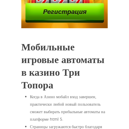
Мобильные
игровые автоматы
в казино Три
Топора
Когда в Азино мобайл вход завершен,
практически любой новый пользователь
сможет выбирать прибыльные автоматы на
платформе html 5.
Страницы загружаются быстро благодаря