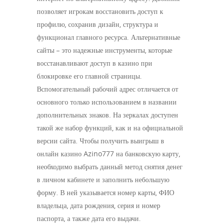
позволяет игрокам восстановить доступ к
профилю, сохранив дизайн, структура и
функционал главного ресурса. Альтернативные
сайты – это надежные инструменты, которые
восстанавливают доступ в казино при
блокировке его главной страницы.
Вспомогательный рабочий адрес отличается от
основного только использованием в названии
дополнительных знаков. На зеркалах доступен
такой же набор функций, как и на официальной
версии сайта. Чтобы получить выигрыш в
онлайн казино Azino777 на банковскую карту,
необходимо выбрать данный метод снятия денег
в личном кабинете и заполнить небольшую
форму. В ней указывается номер карты, ФИО
владельца, дата рождения, серия и номер
паспорта, а также дата его выдачи.