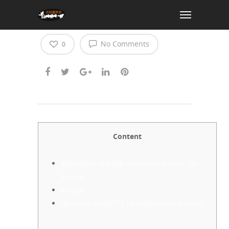
Azino Mobile Зеркало
No Comments
0
Content
Мобильные игровые автоматы в казино Три
Топора
Бонусы
Промокод Azino777 на бездепозитный бонус