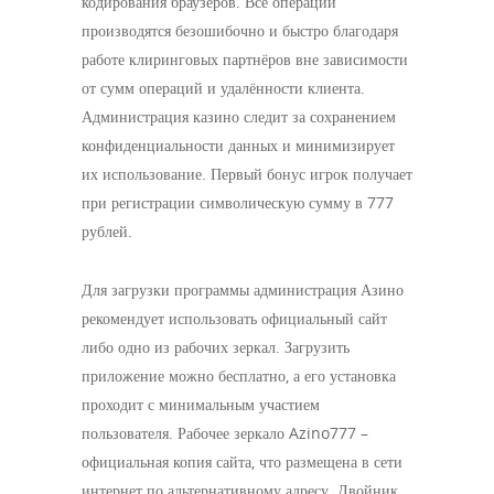
кодирования браузеров. Все операции
производятся безошибочно и быстро благодаря
работе клиринговых партнёров вне зависимости
от сумм операций и удалённости клиента.
Администрация казино следит за сохранением
конфиденциальности данных и минимизирует
их использование. Первый бонус игрок получает
при регистрации символическую сумму в 777
рублей.
Для загрузки программы администрация Азино
рекомендует использовать официальный сайт
либо одно из рабочих зеркал. Загрузить
приложение можно бесплатно, а его установка
проходит с минимальным участием
пользователя. Рабочее зеркало Azino777 –
официальная копия сайта, что размещена в сети
интернет по альтернативному адресу. Двойник