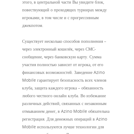
этого, в центральной части Вы увидите блок,
повествующий о проходящих турнирах между
игроками, в том числе и с прогрессивным
джекпотом.
Существует несколько способов пополнения –
через электронный кошелёк, через СМС-
сообщение, через банковскую карту. Сумма
участия полностью зависит от игрока, от его
финансовых возможностей. Заведение Azino
Mobile гарантирует безопасность всех членов
клуба, защита каждого игрока – обязанность
любого честного онлайн клуба. Во избежание
различных действий, связанных с незаконным
отмыванием денег, в Azino Mobile обязательна
регистрация. Для денежных операций в Azino
Mobile используются лучше технологии для