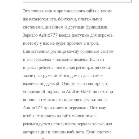
Это точная копия оригинального сайта с таким
же каталогом игр, бонусами, платежными
системами, дизайном и другими функциями.
Зеркало Azino777 всегда доступно для игроков,
поэтому у вас не будет проблем с игрой.
Единственная разница между основным сайтом
и его зеркалом – название домена. Если от
игрока требуется повторная регистрация счета,
значит, загруженный им домен для ставок
является подделкой. Однако если скопировать
устаревший портал на Adobe Flash до сих пор
вполне возможно, то повторить функционал
Азино777 практически нереально. Поэтому
чтобы не попасть на сайт мошенников,
рекомендуется использовать зеркала только для
авторизации в личном кабинете. Если система