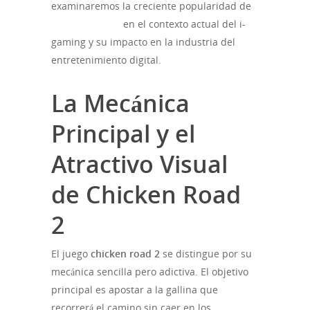
examinaremos la creciente popularidad de
chicken road 2
en el contexto actual del i-
gaming y su impacto en la industria del
entretenimiento digital.
La Mecánica
Principal y el
Atractivo Visual
de Chicken Road
2
El juego
chicken road 2
se distingue por su
mecánica sencilla pero adictiva. El objetivo
principal es apostar a la gallina que
recorrerá el camino sin caer en los