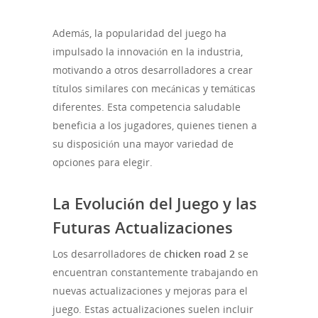
Además, la popularidad del juego ha
impulsado la innovación en la industria,
motivando a otros desarrolladores a crear
títulos similares con mecánicas y temáticas
diferentes. Esta competencia saludable
beneficia a los jugadores, quienes tienen a
su disposición una mayor variedad de
opciones para elegir.
La Evolución del Juego y las
Futuras Actualizaciones
Los desarrolladores de
chicken road 2
se
encuentran constantemente trabajando en
nuevas actualizaciones y mejoras para el
juego. Estas actualizaciones suelen incluir