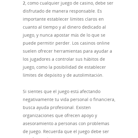
2
, como cualquier juego de casino, debe ser
disfrutado de manera responsable. Es
importante establecer límites claros en
cuanto al tiempo y al dinero dedicado al
juego, y nunca apostar más de lo que se
puede permitir perder. Los casinos online
suelen ofrecer herramientas para ayudar a
los jugadores a controlar sus hábitos de
juego, como la posibilidad de establecer
límites de depósito y de autolimitación.
Si sientes que el juego está afectando
negativamente tu vida personal o financiera,
busca ayuda profesional. Existen
organizaciones que ofrecen apoyo y
asesoramiento a personas con problemas
de juego. Recuerda que el juego debe ser