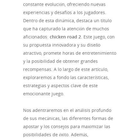
constante evolución, ofreciendo nuevas
experiencias y desafíos a los jugadores.
Dentro de esta dinámica, destaca un título
que ha capturado la atención de muchos
aficionados:
chicken road 2
. Este juego, con
su propuesta innovadora y su diseño
atractivo, promete horas de entretenimiento
y la posibilidad de obtener grandes
recompensas. A lo largo de este artículo,
exploraremos a fondo las características,
estrategias y aspectos clave de este
emocionante juego.
Nos adentraremos en el análisis profundo
de sus mecánicas, las diferentes formas de
apostar y los consejos para maximizar las
posibilidades de éxito. Además,