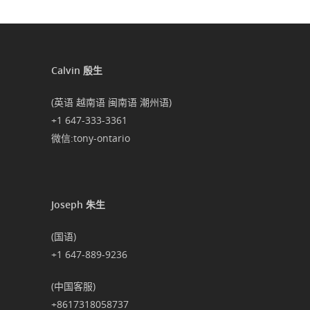
Calvin 殷生
(英语 越南语 闽南语 潮州语)
+1 647-333-3361
微信:tony-ontario
Joseph 朱生
(国语)
+1 647-889-9236
(中国客服)
+8617318058737