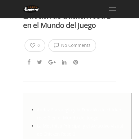
Audaz Estrategia y la
Emoción de chicken road 2
en el Mundo del Juego
No Comments
0
Audaz Estrategia y la Emoción de chicken
road 2 en el Mundo del Juego
La Mecánica Principal y el Atractivo Visual
de Chicken Road 2