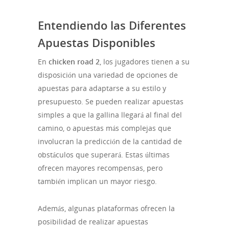
Entendiendo las Diferentes
Apuestas Disponibles
En
chicken road 2
, los jugadores tienen a su
disposición una variedad de opciones de
apuestas para adaptarse a su estilo y
presupuesto. Se pueden realizar apuestas
simples a que la gallina llegará al final del
camino, o apuestas más complejas que
involucran la predicción de la cantidad de
obstáculos que superará. Estas últimas
ofrecen mayores recompensas, pero
también implican un mayor riesgo.
Además, algunas plataformas ofrecen la
posibilidad de realizar apuestas