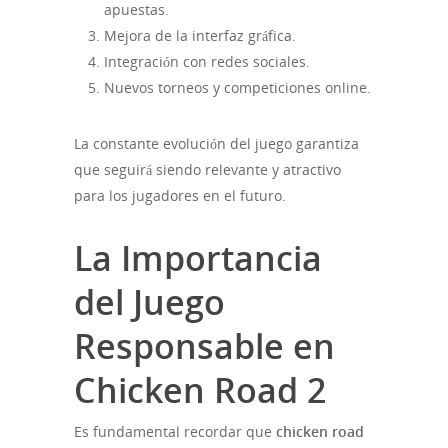
apuestas.
Mejora de la interfaz gráfica.
Integración con redes sociales.
Nuevos torneos y competiciones online.
La constante evolución del juego garantiza
que seguirá siendo relevante y atractivo
para los jugadores en el futuro.
La Importancia
del Juego
Responsable en
Chicken Road 2
Es fundamental recordar que
chicken road