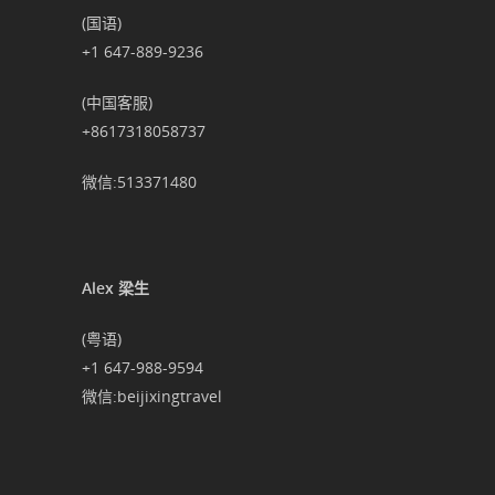
(国语)
+1 647-889-9236
(中国客服)
+8617318058737
微信:513371480
Alex 梁生
(粤语)
+1 647-988-9594
微信:beijixingtravel