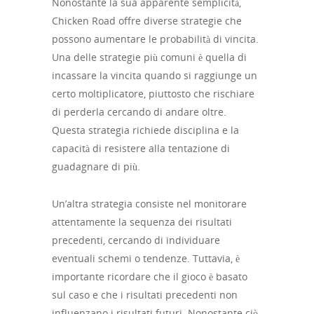
Nonostante la sua apparente semplicità,
Chicken Road offre diverse strategie che
possono aumentare le probabilità di vincita.
Una delle strategie più comuni è quella di
incassare la vincita quando si raggiunge un
certo moltiplicatore, piuttosto che rischiare
di perderla cercando di andare oltre.
Questa strategia richiede disciplina e la
capacità di resistere alla tentazione di
guadagnare di più.
Un’altra strategia consiste nel monitorare
attentamente la sequenza dei risultati
precedenti, cercando di individuare
eventuali schemi o tendenze. Tuttavia, è
importante ricordare che il gioco è basato
sul caso e che i risultati precedenti non
influenzano i risultati futuri. Nonostante ciò,