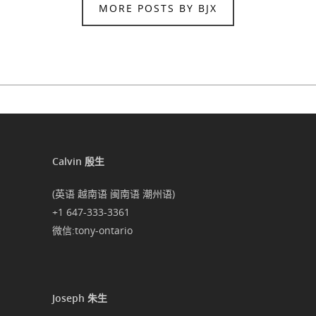
MORE POSTS BY BJX
Calvin 殷生
(英语 越南语 闽南语 潮州语)
+1 647-333-3361
微信:tony-ontario
Joseph 朱生