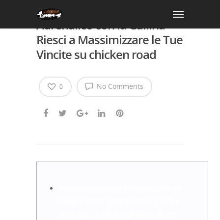
Affronta il Percorso
Adrenalico con la Gallina
Riesci a Massimizzare le Tue
Vincite su chicken road
No Comments
0
Affronta il Percorso Adrenalico con la
Gallina: Riesci a Massimizzare le Tue
Vincite su chicken road senza Rischi